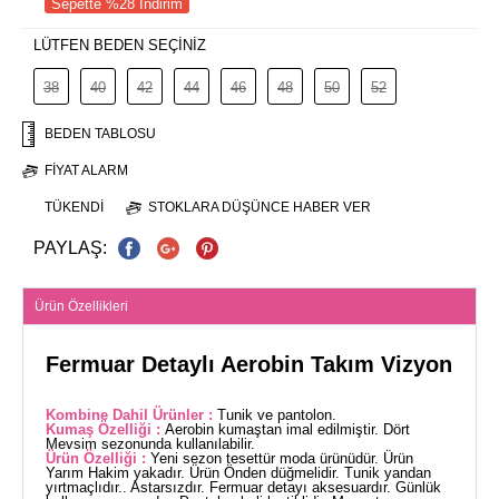
Sepette %28 İndirim
LÜTFEN BEDEN SEÇİNİZ
38
40
42
44
46
48
50
52
BEDEN TABLOSU
FIYAT ALARM
TÜKENDI
STOKLARA DÜŞÜNCE HABER VER
PAYLAŞ:
Ürün Özellikleri
Fermuar Detaylı Aerobin Takım Vizyon
Kombine Dahil Ürünler :
Tunik ve pantolon.
Kumaş Özelliği :
Aerobin kumaştan imal edilmiştir. Dört
Mevsim sezonunda kullanılabilir.
Ürün Özelliği :
Yeni sezon tesettür moda ürünüdür. Ürün
Yarım Hakim yakadır. Ürün Önden düğmelidir. Tunik yandan
yırtmaçlıdır.. Astarsızdır. Fermuar detayı aksesuardır. Günlük