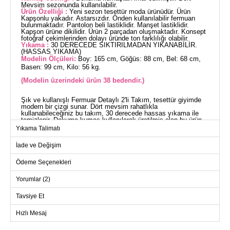
Mevsim sezonunda kullanılabilir.
Ürün Özelliği :
Yeni sezon tesettür moda ürünüdür. Ürün
Kapşonlu yakadır. Astarsızdır. Önden kullanılabilir fermuarı
bulunmaktadır. Pantolon beli lastiklidir. Manşet lastiklidir.
Kapşon ürüne dikilidir. Ürün 2 parçadan oluşmaktadır. Konsept
fotoğraf çekimlerinden dolayı üründe ton farklılığı olabilir.
Yıkama :
30 DERECEDE SIKTIRILMADAN YIKANABİLİR.
(HASSAS YIKAMA)
Modelin Ölçüleri:
Boy: 165 cm, Göğüs: 88 cm, Bel: 68 cm,
Basen: 99 cm, Kilo: 56 kg.
(Modelin üzerindeki ürün 38 bedendir.)
Şık ve kullanışlı Fermuar Detaylı 2'li Takım, tesettür giyimde
modern bir çizgi sunar. Dört mevsim rahatlıkla
kullanabileceğiniz bu takım, 30 derecede hassas yıkama ile
temizlenir. Dokuma kumaş kullanılarak üretilmiş olan bu ürün,
kapşonlu yaka tasarımı ile dikkat çeker. Astarsız oluşu ve
Yıkama Talimatı
önden erişilebilir fermuarı ile pratik bir kullanım imkanı sunar.
Tunik ve pantolon lastikli manşetlere sahip olup, pantolon beli
İade ve Değişim
de lastiklidir. Fermuar detayı ise stile modern bir dokunuş
katmaktadır.
TUNİK BEDEN ÖLÇÜLERİ
Ödeme Seçenekleri
(CM)
Yorumlar (2)
Beden
Göğüs
Boy
38
104
75
Tavsiye Et
40
108
75
Hızlı Mesaj
42
112
75