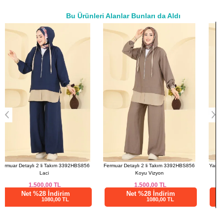
44
116
75
Bu Ürünleri Alanlar Bunları da Aldı
46
120
75
a>
48
122
75
50
128
75
PANTOLON BEDEN
ÖLÇÜLERİ (CM)
Beden
Boy
38
101
40
101
42
101
44
101
46
101
Fermuar Detaylı 2 li Takım 3392HBS856
Yarım Fermuarlı 2 li Takım 3800HBS856
48
101
Koyu Vizyon
Antrasit
50
101
1.500,00
TL
1.375,00
TL
Net %28 İndirim
Net %28 İndirim
1080,00 TL
990,00 TL