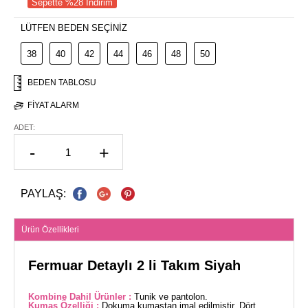
Sepette %28 İndirim
LÜTFEN BEDEN SEÇİNİZ
38
40
42
44
46
48
50
BEDEN TABLOSU
FIYAT ALARM
ADET:
-
+
PAYLAŞ:
Ürün Özellikleri
Fermuar Detaylı 2 li Takım Siyah
Kombine Dahil Ürünler :
Tunik ve pantolon.
Kumaş Özelliği :
Dokuma kumaştan imal edilmiştir. Dört