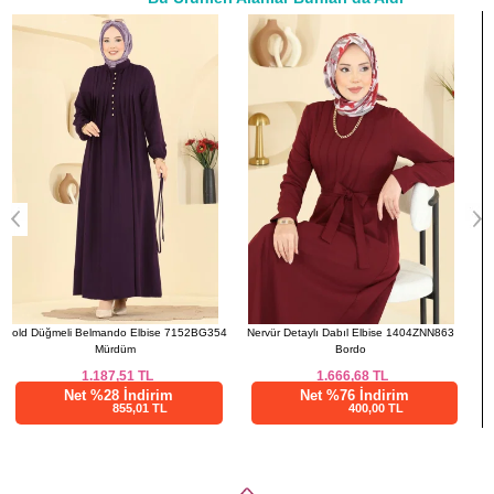
a>
4
Nervür Detaylı Dabıl Elbise 1404ZNN863
Etnik Desen Tesettür Elbise 4128PM271
Bordo
Desen 2 Siyah
1.666,68
TL
510,00
TL
Net %76 İndirim
Net %28 İndirim
400,00 TL
367,20 TL