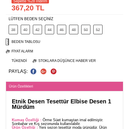
Sepette %28 İndirim
367,20 TL
LÜTFEN BEDEN SEÇİNİZ
38
40
42
44
46
48
50
52
BEDEN TABLOSU
FIYAT ALARM
TÜKENDI
STOKLARA DÜŞÜNCE HABER VER
PAYLAŞ:
Ürün Özellikleri
Etnik Desen Tesettür Elbise Desen 1
Mürdüm
Kumaş Özelliği :
Örme Süet kumaştan imal edilmiştir.
Sonbahar ve Kış sezonunda kullanılabilir.
Ürün Özelliği :
Yeni sezon tesettür moda ürünüdür. Ürün