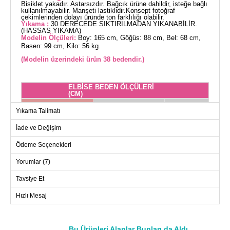
Bisiklet yakadır. Astarsızdır. Bağcık ürüne dahildir, isteğe bağlı
kullanılmayabilir. Manşeti lastiklidir.Konsept fotoğraf
çekimlerinden dolayı üründe ton farklılığı olabilir.
Yıkama :
30 DERECEDE SIKTIRILMADAN YIKANABİLİR.
(HASSAS YIKAMA)
Modelin Ölçüleri:
Boy: 165 cm, Göğüs: 88 cm, Bel: 68 cm,
Basen: 99 cm, Kilo: 56 kg.
(Modelin üzerindeki ürün 38 bedendir.)
ELBİSE BEDEN ÖLÇÜLERİ
(CM)
Beden
Göğüs
Boy
Yıkama Talimatı
38
98
136
İade ve Değişim
40
102
136
Ödeme Seçenekleri
42
108
136
44
110
136
Yorumlar (7)
46
116
136
Tavsiye Et
48
118
136
Hızlı Mesaj
50
122
136
52
124
136
Bu Ürünleri Alanlar Bunları da Aldı