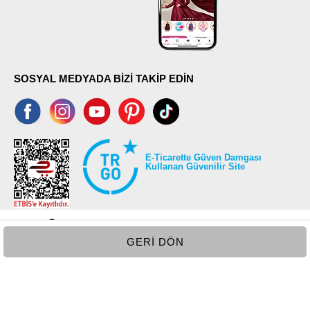
SOSYAL MEDYADA BİZİ TAKİP EDİN
E-Ticarette Güven Damgası
Kullanan Güvenilir Site
GERI DÖN
©2026 Tüm modaselvim.com hakları saklıdır.
T
-Soft
E-Ticaret
Sistemleriyle Hazırlanmıştır.