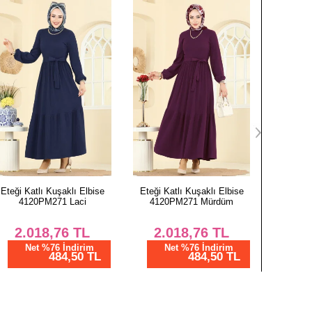
Eteği Katlı Kuşaklı Elbise
Eteği Katlı Kuşaklı Elbise
Yarım Dü
4120PM271 Mürdüm
4120PM271 Antrasit
412
2.018,76
TL
2.018,76
TL
7
Net %76 İndirim
Net %76 İndirim
N
484,50 TL
484,50 TL