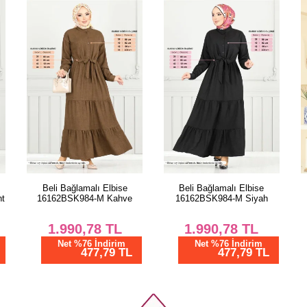
Beli Bağlamalı Elbise
Eteği Katlı Kuşaklı Elbise
16162BSK984-M Siyah
4120PM271 Laci
1.990,78
TL
2.018,76
TL
Net %76 İndirim
Net %76 İndirim
477,79 TL
484,50 TL