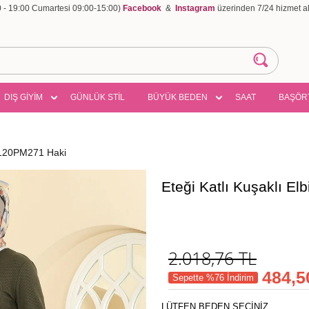
00 - 19:00 Cumartesi 09:00-15:00)
Facebook
&
Instagram
üzerinden 7/24 hizmet ala
DIŞ GİYİM
GÜNLÜK STİL
BÜYÜK BEDEN
SAAT
BAŞÖR
 4120PM271 Haki
Eteği Katlı Kuşaklı E
2.018,76
TL
484,5
Sepette %76 İndirim
LÜTFEN BEDEN SEÇİNİZ