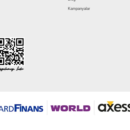
Kampanyalar
©2026 Tüm modaselvim.com hakları saklıdır.