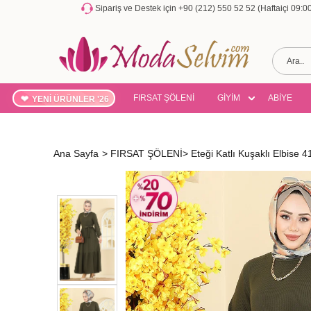
Sipariş ve Destek için +90 (212) 550 52 52 (Haftaiçi 09:
FIRSAT ŞÖLENİ
GİYİM
ABİYE
YENİ ÜRÜNLER '26
Ana Sayfa
>
FIRSAT ŞÖLENİ
>
Eteği Katlı Kuşaklı Elbise