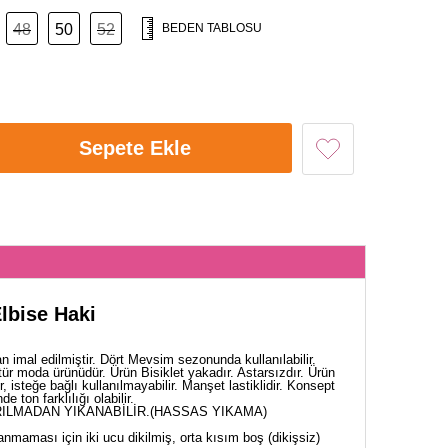
48
50
52
BEDEN TABLOSU
Sepete Ekle
Elbise Haki
 imal edilmiştir. Dört Mevsim sezonunda kullanılabilir.
ür moda ürünüdür. Ürün Bisiklet yakadır. Astarsızdır. Ürün
ir, isteğe bağlı kullanılmayabilir. Manşet lastiklidir. Konsept
 ton farklılığı olabilir.
ILMADAN YIKANABİLİR.(HASSAS YIKAMA)
nmaması için iki ucu dikilmiş, orta kısım boş (dikişsiz)