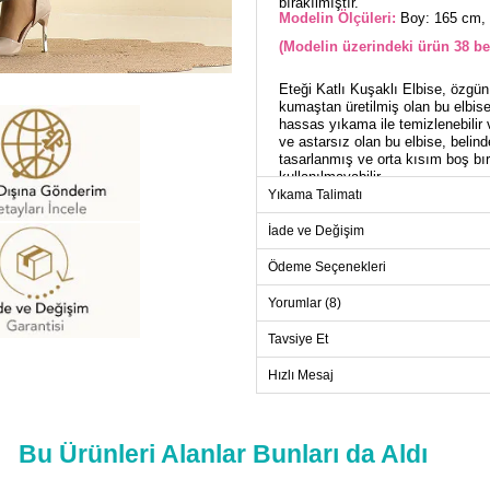
bırakılmıştır.
Modelin Ölçüleri:
Boy: 165 cm, 
(Modelin üzerindeki ürün 38 be
Eteği Katlı Kuşaklı Elbise, özgün
kumaştan üretilmiş olan bu elbise,
hassas yıkama ile temizlenebilir v
ve astarsız olan bu elbise, belinde
tasarlanmış ve orta kısım boş bıra
kullanılmayabilir.
Yıkama Talimatı
ELB
İade ve Değişim
Beden
Ödeme Seçenekleri
38
Yorumlar (8)
40
Tavsiye Et
42
44
Hızlı Mesaj
46
48
Bu Ürünleri Alanlar Bunları da Aldı
50
52