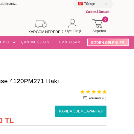
bilirsiniz.
Türkçe
-
Yardım&Destek
0
Üye Girişi
Sepetim
KARGOM NEREDE ?
TÜSÜ
ÇANTA/CÜZDAN
EV & YAŞAM
SİZDEN GELENLER
lbise 4120PM271 Haki
Yorumlar (8)
KAPIDA ÖDEME AVANTAJI
0 TL