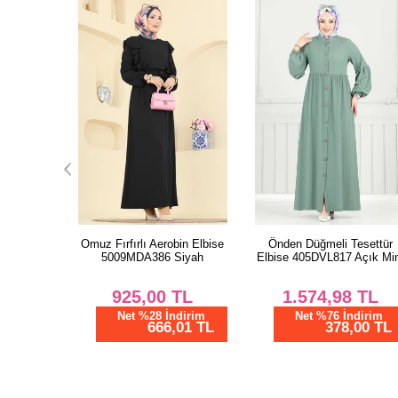
bin Elbise
Önden Düğmeli Tesettür
Beli Bağlamalı Elbise
Siyah
Elbise 405DVL817 Açık Mint
16162BSK984-M Kahve
TL
1.574,98
TL
1.990,78
TL
dirim
Net %76 İndirim
Net %76 İndirim
01 TL
378,00 TL
477,79 TL