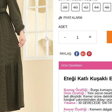
38
40
42
44
46
FIYAT ALARM
ADET:
-
+
PAYLAŞ:
Ürün Özellikleri
Eteği Katlı Kuşaklı 
Kumaş Özelliği :
Burgu kumaştan
Ürün Özelliği :
Yeni sezon tesett
beli dikişlidir. Kemer ürüne dahild
fotoğraf çekimlerinden dolayı üründe
Yıkama :
30 DERECEDE SIKTIR
Kemer Özelliği :
Kemerin dalgala