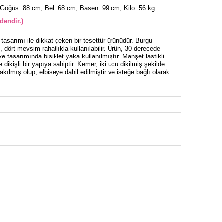
Göğüs: 88 cm, Bel: 68 cm, Basen: 99 cm, Kilo: 56 kg.
dendir.)
 tasarımı ile dikkat çeken bir tesettür ürünüdür. Burgu
 dört mevsim rahatlıkla kullanılabilir. Ürün, 30 derecede
e tasarımında bisiklet yaka kullanılmıştır. Manşet lastikli
 dikişli bir yapıya sahiptir. Kemer, iki ucu dikilmiş şekilde
kılmış olup, elbiseye dahil edilmiştir ve isteğe bağlı olarak
İSE BEDEN ÖLÇÜLERİ (CM)
Göğüs
Boy
94
131
96
131
100
131
104
131
108
131
110
131
116
131
118
131