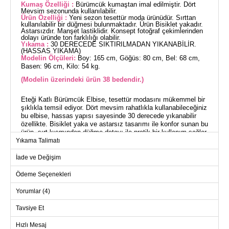
Kumaş Özelliği :
Bürümcük kumaştan imal edilmiştir. Dört
Mevsim sezonunda kullanılabilir.
Ürün Özelliği :
Yeni sezon tesettür moda ürünüdür. Sırttan
kullanılabilir bir düğmesi bulunmaktadır. Ürün Bisiklet yakadır.
Astarsızdır. Manşet lastiklidir. Konsept fotoğraf çekimlerinden
dolayı üründe ton farklılığı olabilir.
Yıkama :
30 DERECEDE SIKTIRILMADAN YIKANABİLİR.
(HASSAS YIKAMA)
Modelin Ölçüleri:
Boy: 165 cm, Göğüs: 80 cm, Bel: 68 cm,
Basen: 96 cm, Kilo: 54 kg.
(Modelin üzerindeki ürün 38 bedendir.)
Eteği Katlı Bürümcük Elbise, tesettür modasını mükemmel bir
şıklıkla temsil ediyor. Dört mevsim rahatlıkla kullanabileceğiniz
bu elbise, hassas yapısı sayesinde 30 derecede yıkanabilir
özellikte. Bisiklet yaka ve astarsız tasarımı ile konfor sunan bu
ürün, sırt kısmından düğme detayı ile pratik bir kullanım sağlar.
Manşetleri lastikli olan bu model, günlük kullanımdan özel
Yıkama Talimatı
günlerinize kadar her ortamda elegan bir duruş sergilemenizi
sağlayacak.
İade ve Değişim
Ödeme Seçenekleri
ELBİSE BEDEN ÖLÇÜLERİ
(CM)
Yorumlar (4)
Beden
Göğüs
Boy
Tavsiye Et
38
96
141
40
100
141
Hızlı Mesaj