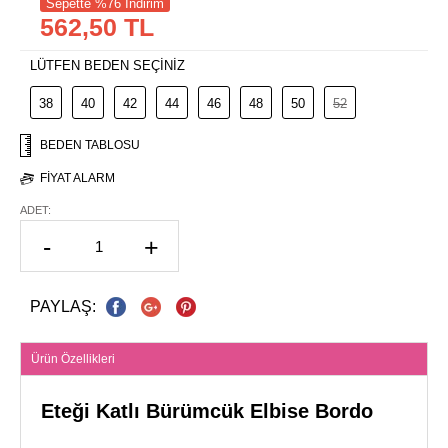
Sepette %76 İndirim
562,50 TL
LÜTFEN BEDEN SEÇİNİZ
38
40
42
44
46
48
50
52
BEDEN TABLOSU
FIYAT ALARM
ADET:
-
+
PAYLAŞ:
Ürün Özellikleri
Eteği Katlı Bürümcük Elbise Bordo