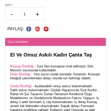
ADET:
-
+
PAYLAŞ:
Ürün Özellikleri
El Ve Omuz Askılı Kadın Çanta Taş
Kumaş Özelliği :
Suni Deri kumaştan imal edilmiştir. Dört
Mevsim sezonunda kullanılabilir.
Ürün Özelliği :
Yeni sezon moda ürünüdür. Astarlıdır. Konsept
fotoğraf çekimlerinden dolayı üründe ton farklılığı olabilir.
Çanta Özelliği :
Ayarlanabilir omuz askısı bulunmaktadır .
Sabit askısı bulunmaktadır. Günlük Hayatınızda Size Konfor ,
Rahat Ve Şık Tasarımı Sunan Tamamen Kendisine Özgü
Modellerimiz ve Ürünlerimizle Modaselvim Farkını Yaşayın. İç
detay:1 adet fermuarlı iç cep bulunmaktadır. İç detay:Kumaş
astarlı tek bölmeden oluşmaktadır. Kapak detayı:Fermuarlı
kapatma özelliğine sahiptir. Kullanım şekli:Omuzda ve elde