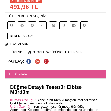
Sepette %76 İndirim
491,96 TL
LÜTFEN BEDEN SEÇİNİZ
38
40
42
44
46
48
50
52
BEDEN TABLOSU
FIYAT ALARM
TÜKENDI
STOKLARA DÜŞÜNCE HABER VER
PAYLAŞ:
Ürün Özellikleri
Düğme Detaylı Tesettür Elbise
Mürdüm
Kumaş Özelliği :
Birinci sınıf Krep kumaştan imal edilmiştir.
Dört Mevsim sezonunda kullanılabilir.
Ürün Özelliği :
Yeni sezon tesettür moda ürünüdür.
Astarsızdır..Konsept fotoğraf çekimlerinden dolayı üründe ton