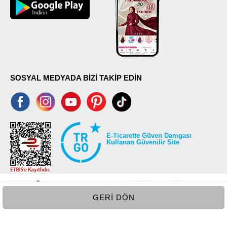
SOSYAL MEDYADA BİZİ TAKİP EDİN
E-Ticarette Güven Damgası
Kullanan Güvenilir Site
GERI DÖN
©2026 Tüm modaselvim.com hakları saklıdır.