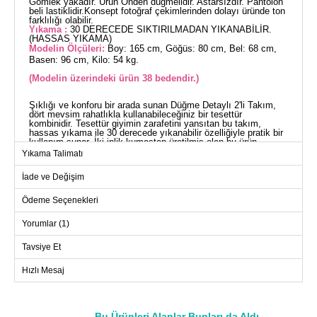
Gömlek yakadır. Ürün Önden düğmelidir. Astarsızdır. Pantolon
beli lastiklidir.Konsept fotoğraf çekimlerinden dolayı üründe ton
farklılığı olabilir.
Yıkama :
30 DERECEDE SIKTIRILMADAN YIKANABİLİR.
(HASSAS YIKAMA)
Modelin Ölçüleri:
Boy: 165 cm, Göğüs: 80 cm, Bel: 68 cm,
Basen: 96 cm, Kilo: 54 kg.
(Modelin üzerindeki ürün 38 bedendir.)
Şıklığı ve konforu bir arada sunan Düğme Detaylı 2'li Takım,
dört mevsim rahatlıkla kullanabileceğiniz bir tesettür
kombinidir. Tesettür giyimin zarafetini yansıtan bu takım,
hassas yıkama ile 30 derecede yıkanabilir özelliğiyle pratik bir
kullanım sunar. İki iplik kumaştan üretilmiş olan bu ürün,
gömlek yaka ve ön düğmeli tasarıma sahiptir. Modelin
Yıkama Talimatı
üzerindeki ürün 38 beden olup, pantolon beli lastikli olarak
tasarlanmıştır. Astarsız yapısıyla hafif ve rahat bir kullanım
İade ve Değişim
vaat eden bu takım, hem günlük hem de özel günlerinizde ideal
bir tercih olacaktır.
TUNİK BEDEN ÖLÇÜLERİ
Ödeme Seçenekleri
(CM)
Yorumlar (1)
Beden
Göğüs
Boy
38
98
81
Tavsiye Et
40
102
81
Hızlı Mesaj
42
106
81
44
110
81
Bu Ürünleri Alanlar Bunları da Aldı
46
114
81