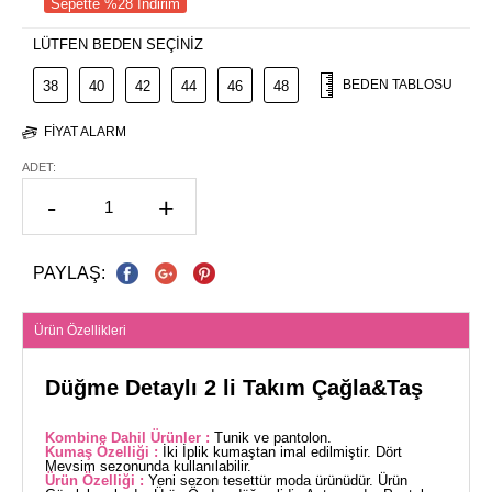
Sepette %28 İndirim
LÜTFEN BEDEN SEÇİNİZ
BEDEN TABLOSU
38
40
42
44
46
48
FIYAT ALARM
ADET:
-
+
PAYLAŞ:
Ürün Özellikleri
Düğme Detaylı 2 li Takım Çağla&Taş
Kombine Dahil Ürünler :
Tunik ve pantolon.
Kumaş Özelliği :
İki İplik kumaştan imal edilmiştir. Dört
Mevsim sezonunda kullanılabilir.
Ürün Özelliği :
Yeni sezon tesettür moda ürünüdür. Ürün