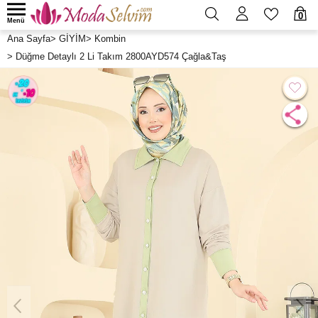
0
Menü
Ana Sayfa
>
GİYİM
>
Kombin
>
Düğme Detaylı 2 Li Takım 2800AYD574 Çağla&Taş