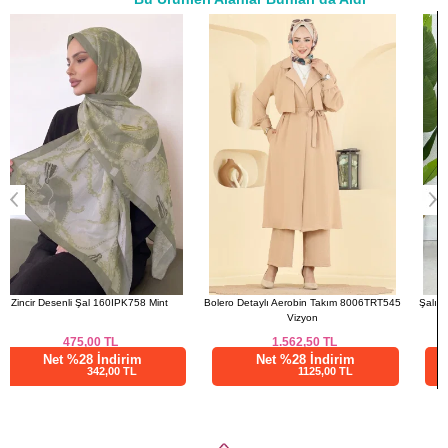
a>
48
118
81
PANTOLON BEDEN
ÖLÇÜLERİ (CM)
Beden
Boy
38
92
40
92
42
92
44
92
46
92
48
92
Bolero Detaylı Aerobin Takım 8006TRT545
Şalı Ayrı Taşlı Abiye 4725ALGK1170 Koyu
Vizyon
Laci
1.562,50
TL
1.937,50
TL
Net %28 İndirim
Net %28 İndirim
1125,00 TL
1395,00 TL