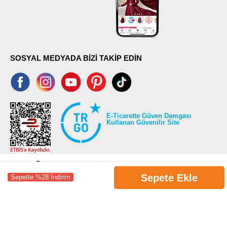
SOSYAL MEDYADA BİZİ TAKİP EDİN
E-Ticarette Güven Damgası
Kullanan Güvenilir Site
Sepete Ekle
Sepette %28 İndirim
©2026 Tüm modaselvim.com hakları saklıdır.
T
-Soft
E-Ticaret
Sistemleriyle Hazırlanmıştır.