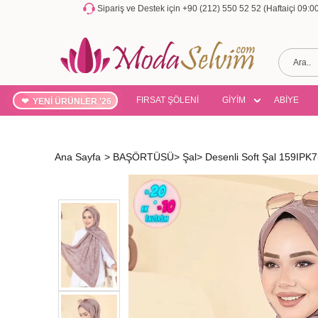
Sipariş ve Destek için +90 (212) 550 52 52 (Haftaiçi 09:
FIRSAT ŞÖLENİ
GİYİM
ABİYE
YENİ ÜRÜNLER '26
Ana Sayfa
>
BAŞÖRTÜSÜ
>
Şal
>
Desenli Soft Şal 159IPK