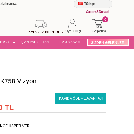
bilirsiniz.
Türkçe
-
Yardım&Destek
0
Üye Girişi
Sepetim
KARGOM NEREDE ?
TÜSÜ
ÇANTA/CÜZDAN
EV & YAŞAM
SİZDEN GELENLER
PK758 Vizyon
KAPIDA ÖDEME AVANTAJI
0 TL
NCE HABER VER