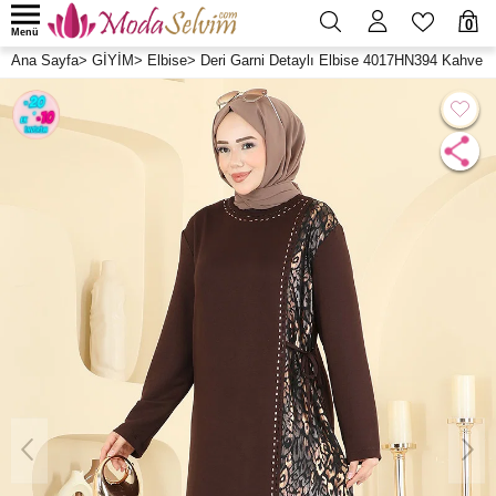
0
Menü
Ana Sayfa
>
GİYİM
>
Elbise
>
Deri Garni Detaylı Elbise 4017HN394 Kahve