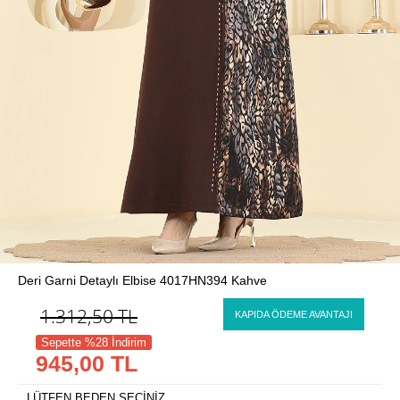
Deri Garni Detaylı Elbise 4017HN394 Kahve
1.312,50
TL
KAPIDA ÖDEME AVANTAJI
Sepette %28 İndirim
945,00 TL
LÜTFEN BEDEN SEÇİNİZ