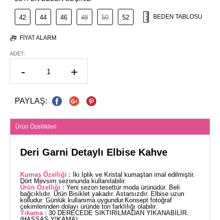
BEDEN TABLOSU
42
44
46
48
50
52
FIYAT ALARM
ADET:
-
+
PAYLAŞ:
Ürün Özellikleri
Deri Garni Detaylı Elbise Kahve
Kumaş Özelliği :
İki İplik ve Kristal kumaştan imal edilmiştir.
Dört Mevsim sezonunda kullanılabilir.
Ürün Özelliği :
Yeni sezon tesettür moda ürünüdür. Beli
bağcıklıdır. Ürün Bisiklet yakadır. Astarsızdır. Elbise uzun
kolludur. Günlük kullanıma uygundur.Konsept fotoğraf
çekimlerinden dolayı üründe ton farklılığı olabilir.
Yıkama :
30 DERECEDE SIKTIRILMADAN YIKANABİLİR.
(HASSAS YIKAMA)