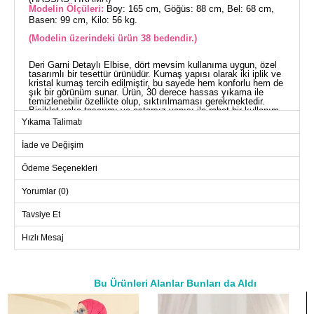
Modelin Ölçüleri:
Boy: 165 cm, Göğüs: 88 cm, Bel: 68 cm,
Basen: 99 cm, Kilo: 56 kg.
(Modelin üzerindeki ürün 38 bedendir.)
Deri Garni Detaylı Elbise, dört mevsim kullanıma uygun, özel
tasarımlı bir tesettür ürünüdür. Kumaş yapısı olarak iki iplik ve
kristal kumaş tercih edilmiştir, bu sayede hem konforlu hem de
şık bir görünüm sunar. Ürün, 30 derece hassas yıkama ile
temizlenebilir özellikte olup, sıktırılmaması gerekmektedir.
Bisiklet yaka tasarımı ve astarsız yapısı ile rahat bir kullanım
sağlar. Bağcıklı bel detayı sayesinde istenilen fit ayarlama
Yıkama Talimatı
imkanı sunar. Uzun kollu yapısı günlük kullanım için idealdir.
Model üzerindeki ürün 38 bedendir ve her beden tipine uygun
İade ve Değişim
alternatifler mevcuttur.
ELBİSE BEDEN ÖLÇÜLERİ
(CM)
Ödeme Seçenekleri
Beden
Göğüs
Boy
Yorumlar (0)
42
112
133
Tavsiye Et
44
114
133
Hızlı Mesaj
46
118
133
48
124
133
50
128
133
Bu Ürünleri Alanlar Bunları da Aldı
52
134
133
a>