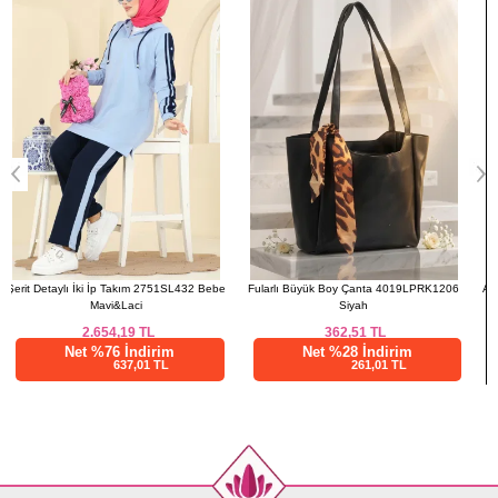
e
Fularlı Büyük Boy Çanta 4019LPRK1206
Asimetrik Yelekli Örme Takım 6527ZNN863
Siyah
Somon
362,51
TL
890,00
TL
Net %28 İndirim
Net %28 İndirim
261,01 TL
640,81 TL