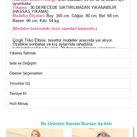
uyumludur.
Yıkama :
30 DERECEDE SIKTIRILMADAN YIKANABİLİR.
(HASSAS YIKAMA)
Modelin Ölçüleri:
Boy: 165 cm, Göğüs: 80 cm, Bel: 68 cm,
Basen: 96 cm, Kilo: 54 kg.
(Modelin üzerindeki ürün standart bedendir.)
Çizgili Triko Elbise, tesettür modeller arasında yer alıyor.
Özellikle sonbahar ve kış aylarında rahatlıkla
kullanabileceğiniz bu ürün, 30 derecede hassas yıkamaya
uygundur. Triko kumaştan üretilmiş olan bu elbise bisiklet yaka
Yıkama Talimatı
tasarımına sahiptir ve astarsızdır. Standart bedenlerde (36-38-
40-42) kullanım için ideal bir seçimdir.
İade ve Değişim
ELBİSE BEDEN ÖLÇÜLERİ
(CM)
Ödeme Seçenekleri
Beden
Göğüs
Boy
Yorumlar (0)
Standart
100
133
Tavsiye Et
Hızlı Mesaj
Bu Ürünleri Alanlar Bunları da Aldı
a>