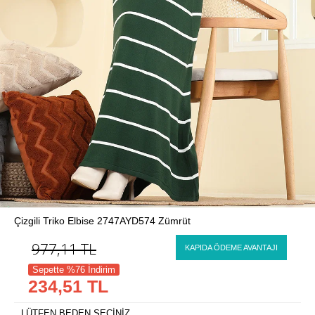
Çizgili Triko Elbise 2747AYD574 Zümrüt
977,11
TL
KAPIDA ÖDEME AVANTAJI
Sepette %76 İndirim
234,51 TL
LÜTFEN BEDEN SEÇİNİZ