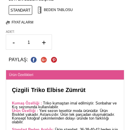
BEDEN TABLOSU
STANDART
FIYAT ALARM
ADET:
-
+
PAYLAŞ:
Ürün Özellikleri
Çizgili Triko Elbise Zümrüt
Kumaş Özelliği :
Triko kumaştan imal edilmiştir. Sonbahar ve
Kış sezonunda kullanılabilir.
Ürün Özelliği :
Yeni sezon tesettür moda ürünüdür. Ürün
Bisiklet yakadır. Astarsızdır. Ürün tek parçadan oluşmaktadır.
Konsept fotoğraf çekimlerinden dolayı üründe ton farklılığı
olabilir.
Standart Beden Aralığı:
Ürün standart, 36-38-40-42 beden için