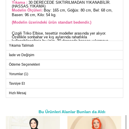
Yıkama :
30 DERECEDE SIKTIRILMADAN YIKANABİLİR.
(HASSAS YIKAMA)
Modelin Ölçüleri:
Boy: 165 cm, Göğüs: 80 cm, Bel: 68 cm,
Basen: 96 cm, Kilo: 54 kg.
(Modelin üzerindeki ürün standart bedendir.)
Çizgili Triko Elbise, tesettür modeller arasında yer alıyor.
Özellikle sonbahar ve kış aylarında rahatlıkla
kullanabileceğiniz bu ürün, 30 derecede hassas yıkamaya
uygundur. Triko kumaştan üretilmiş olan bu elbise bisiklet yaka
Yıkama Talimatı
tasarımına sahiptir ve astarsızdır. Standart bedenlerde (36-38-
40-42) kullanım için ideal bir seçimdir.
İade ve Değişim
ELBİSE BEDEN ÖLÇÜLERİ
(CM)
Ödeme Seçenekleri
Beden
Göğüs
Boy
Yorumlar (1)
Standart
100
133
Tavsiye Et
Hızlı Mesaj
Bu Ürünleri Alanlar Bunları da Aldı
a>