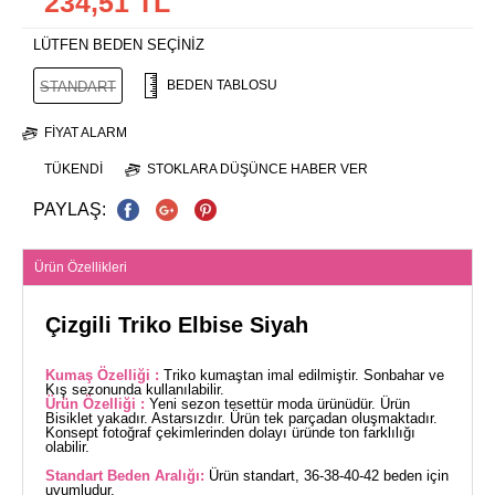
234,51 TL
LÜTFEN BEDEN SEÇİNİZ
BEDEN TABLOSU
STANDART
FIYAT ALARM
TÜKENDI
STOKLARA DÜŞÜNCE HABER VER
PAYLAŞ:
Ürün Özellikleri
Çizgili Triko Elbise Siyah
Kumaş Özelliği :
Triko kumaştan imal edilmiştir. Sonbahar ve
Kış sezonunda kullanılabilir.
Ürün Özelliği :
Yeni sezon tesettür moda ürünüdür. Ürün
Bisiklet yakadır. Astarsızdır. Ürün tek parçadan oluşmaktadır.
Konsept fotoğraf çekimlerinden dolayı üründe ton farklılığı
olabilir.
Standart Beden Aralığı:
Ürün standart, 36-38-40-42 beden için
uyumludur.