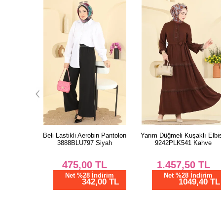
dal Elbise
Beli Lastikli Aerobin Pantolon
Yarım Düğmeli Kuşaklı Elbi
Desen2
3888BLU797 Siyah
9242PLK541 Kahve
TL
475,00
TL
1.457,50
TL
dirim
Net %28 İndirim
Net %28 İndirim
01 TL
342,00 TL
1049,40 TL