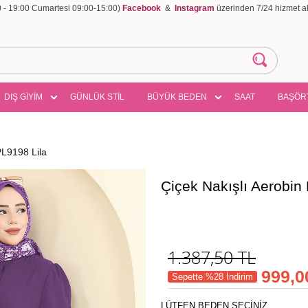
00 - 19:00 Cumartesi 09:00-15:00)
Facebook
&
Instagram
üzerinden 7/24 hizmet ala
DIŞ GİYİM
GÜNLÜK STİL
BÜYÜK BEDEN
SAAT
BAŞÖR
PL9198 Lila
Çiçek Nakışlı Aerobin
1.387,50
TL
999,0
Sepette %28 İndirim
LÜTFEN BEDEN SEÇİNİZ