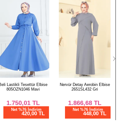
Beli Lastikli Tesettür Elbise
Nervür Detay Aerobin Elbise
Kaplam
805OZN1046 Mavi
2651SL432 Gri
7123B
1.750,01
TL
1.866,68
TL
2.
Net %76 İndirim
Net %76 İndirim
N
420,00 TL
448,00 TL