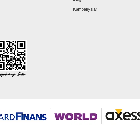
Kampanyalar
©2026 Tüm modaselvim.com hakları saklıdır.