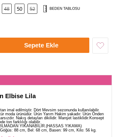
48
50
52
BEDEN TABLOSU
Sepete Ekle
n Elbise Lila
an imal edilmiştir. Dört Mevsim sezonunda kullanılabilir.
tür moda ürünüdür. Ürün Yarım Hakim yakadır. Ürün Önden
tarsızdır. Nakış detayları dikilidir. Manşet lastiklidir.Konsept
 ton farklılığı olabilir.
ILMADAN YIKANABİLİR.(HASSAS YIKAMA)
Göğüs: 88 cm, Bel: 68 cm, Basen: 99 cm, Kilo: 56 kg.