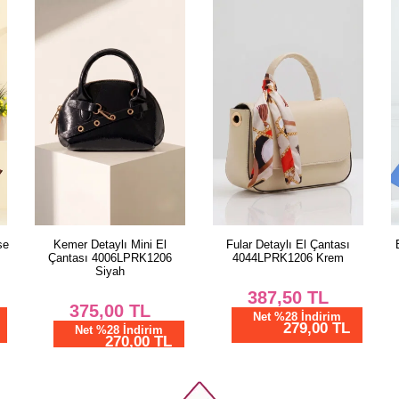
se
Kemer Detaylı Mini El
Fular Detaylı El Çantası
Çantası 4006LPRK1206
4044LPRK1206 Krem
Siyah
387,50
TL
375,00
TL
Net %28 İndirim
279,00 TL
Net %28 İndirim
270,00 TL