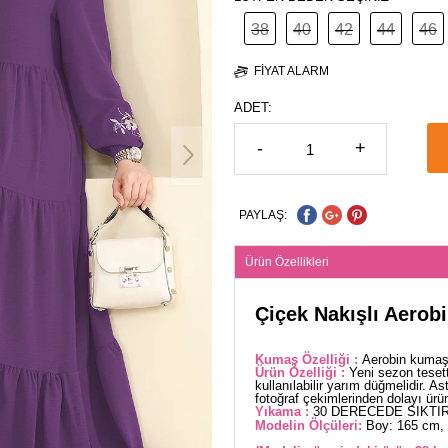
38
40
42
44
46
FIYAT ALARM
ADET:
-
+
PAYLAŞ:
Ürün Özellikleri
Çiçek Nakışlı Aerobi
Kumaş Özelliği :
Aerobin kumaşt
Ürün Özelliği :
Yeni sezon teset
kullanılabilir yarım düğmelidir. As
fotoğraf çekimlerinden dolayı üründe
Yıkama :
30 DERECEDE SIKTIR
Modelin Ölçüleri:
Boy: 165 cm, 