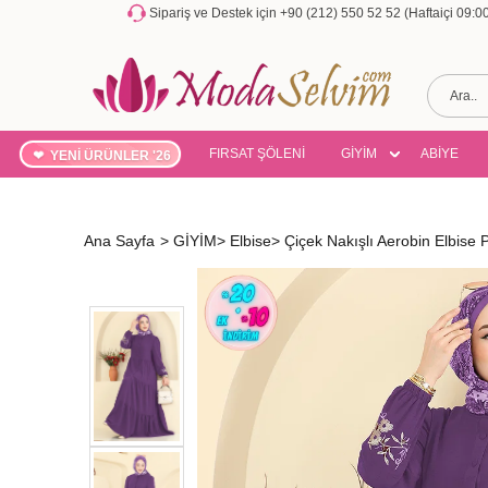
Sipariş ve Destek için +90 (212) 550 52 52 (Haftaiçi 09:
FIRSAT ŞÖLENİ
GİYİM
ABİYE
YENİ ÜRÜNLER '26
Ana Sayfa
>
GİYİM
>
Elbise
>
Çiçek Nakışlı Aerobin Elbise 