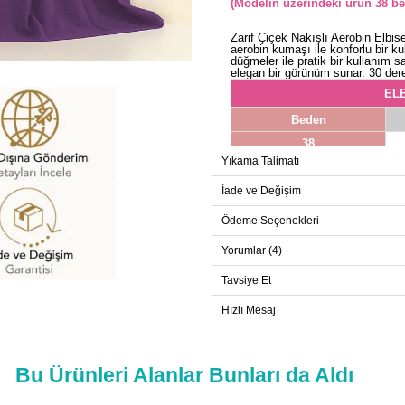
(Modelin üzerindeki ürün 38 be
Zarif Çiçek Nakışlı Aerobin Elbise
aerobin kumaşı ile konforlu bir 
düğmeler ile pratik bir kullanım 
elegan bir görünüm sunar. 30 dere
ELB
Beden
38
Yıkama Talimatı
40
42
İade ve Değişim
44
Ödeme Seçenekleri
46
Yorumlar (4)
48
Tavsiye Et
50
52
Hızlı Mesaj
Bu Ürünleri Alanlar Bunları da Aldı