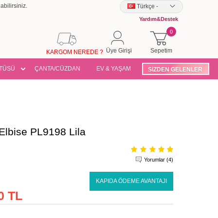
bilirsiniz.
Türkçe
-
Yardım&Destek
0
Üye Girişi
Sepetim
KARGOM NEREDE ?
TÜSÜ
ÇANTA/CÜZDAN
EV & YAŞAM
SİZDEN GELENLER
 Elbise PL9198 Lila
Yorumlar (4)
KAPIDA ÖDEME AVANTAJI
0 TL