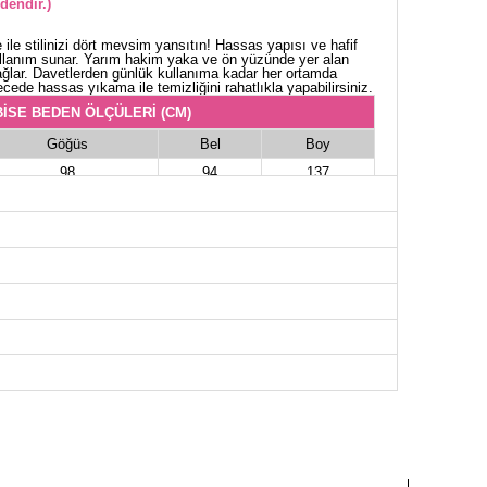
dendir.)
 ile stilinizi dört mevsim yansıtın! Hassas yapısı ve hafif
kullanım sunar. Yarım hakim yaka ve ön yüzünde yer alan
sağlar. Davetlerden günlük kullanıma kadar her ortamda
cede hassas yıkama ile temizliğini rahatlıkla yapabilirsiniz.
İSE BEDEN ÖLÇÜLERİ (CM)
Göğüs
Bel
Boy
98
94
137
100
96
137
106
102
137
110
106
137
114
108
137
118
114
137
120
116
137
122
118
137