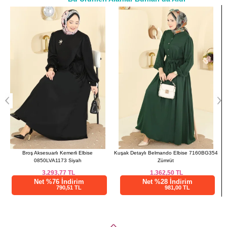
a>
50
120
116
137
52
122
118
137
Kuşak Detaylı Belmando Elbise 7160BG354
Düğmeli Aerobin Uzun Elbise
Zümrüt
4124ZNNK1102 Siyah
1.362,50
TL
962,50
TL
Net %28 İndirim
Net %28 İndirim
981,00 TL
693,01 TL