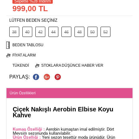
Sepette %28 İndirim
999,00 TL
LÜTFEN BEDEN SEÇİNİZ
38
40
42
44
46
48
50
52
BEDEN TABLOSU
FIYAT ALARM
TÜKENDI
STOKLARA DÜŞÜNCE HABER VER
PAYLAŞ:
Ürün Özellikleri
Çiçek Nakışlı Aerobin Elbise Koyu
Kahve
Kumaş Özelliği :
Aerobin kumaştan imal edilmiştir. Dört
Mevsim sezonunda kullanılabilir.
Ürün Özelliği :
Yeni sezon tesettür moda ürünüdür. Ürün