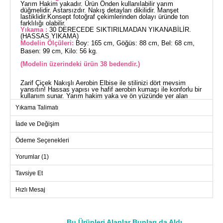
Yarım Hakim yakadır. Ürün Önden kullanılabilir yarım
düğmelidir. Astarsızdır. Nakış detayları dikilidir. Manşet
lastiklidir.Konsept fotoğraf çekimlerinden dolayı üründe ton
farklılığı olabilir.
Yıkama :
30 DERECEDE SIKTIRILMADAN YIKANABİLİR.
(HASSAS YIKAMA)
Modelin Ölçüleri:
Boy: 165 cm, Göğüs: 88 cm, Bel: 68 cm,
Basen: 99 cm, Kilo: 56 kg.
(Modelin üzerindeki ürün 38 bedendir.)
Zarif Çiçek Nakışlı Aerobin Elbise ile stilinizi dört mevsim
yansıtın! Hassas yapısı ve hafif aerobin kumaşı ile konforlu bir
kullanım sunar. Yarım hakim yaka ve ön yüzünde yer alan
düğmeler ile pratik bir kullanım sağlar. Davetlerden günlük
Yıkama Talimatı
kullanıma kadar her ortamda elegan bir görünüm sunar. 30
derecede hassas yıkama ile temizliğini rahatlıkla yapabilirsiniz.
ELBİSE BEDEN ÖLÇÜLERİ
İade ve Değişim
(CM)
Ödeme Seçenekleri
Beden
Göğüs
Bel
Boy
38
98
94
137
Yorumlar (1)
40
100
96
137
Tavsiye Et
42
106
102
137
Hızlı Mesaj
44
110
106
137
46
114
108
137
48
118
114
137
Bu Ürünleri Alanlar Bunları da Aldı