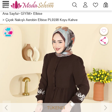
0
Menü
Ana Sayfa
>
GİYİM
>
Elbise
>
Çiçek Nakışlı Aerobin Elbise PL9198 Koyu Kahve
TÜKENDİ