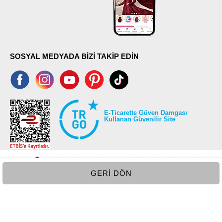
SOSYAL MEDYADA BİZİ TAKİP EDİN
E-Ticarette Güven Damgası
Kullanan Güvenilir Site
GERI DÖN
©2026 Tüm modaselvim.com hakları saklıdır.
T
-Soft
E-Ticaret
Sistemleriyle Hazırlanmıştır.