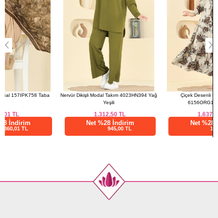
Nervür Dikişli Modal Takım 4023HN394 Yağ
Çiçek Desenli Bağcıklı Elbise
Yeşili
6156ORG1169 Kahve
1.312,50
TL
1.637,50
TL
Net %28 İndirim
Net %28 İndirim
945,00 TL
1179,00 TL