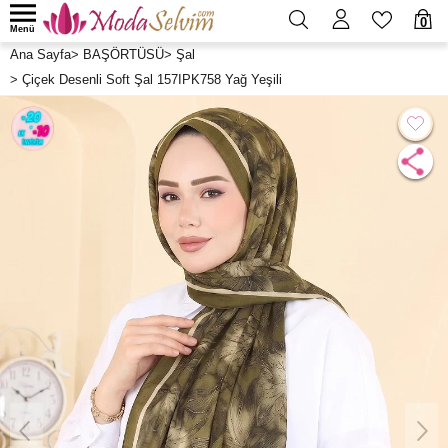
0
Menü
Ana Sayfa
>
BAŞÖRTÜSÜ
>
Şal
>
Çiçek Desenli Soft Şal 157IPK758 Yağ Yeşili