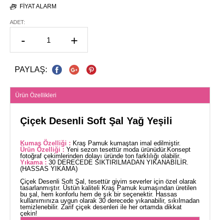
FIYAT ALARM
ADET:
-
+
PAYLAŞ:
Ürün Özellikleri
Çiçek Desenli Soft Şal Yağ Yeşili
Kumaş Özelliği :
Kraş Pamuk kumaştan imal edilmiştir.
Ürün Özelliği :
Yeni sezon tesettür moda ürünüdür.Konsept
fotoğraf çekimlerinden dolayı üründe ton farklılığı olabilir.
Yıkama :
30 DERECEDE SIKTIRILMADAN YIKANABİLİR.
(HASSAS YIKAMA)
Çiçek Desenli Soft Şal, tesettür giyim severler için özel olarak
tasarlanmıştır. Üstün kaliteli Kraş Pamuk kumaşından üretilen
bu şal, hem konforlu hem de şık bir seçenektir. Hassas
kullanımınıza uygun olarak 30 derecede yıkanabilir, sıkılmadan
temizlenebilir. Zarif çiçek desenleri ile her ortamda dikkat
çekin!