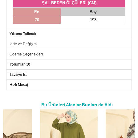
ŞAL BEDEN ÖLÇÜLERİ (CM)
En
Boy
70
193
Yıkama Talimatı
İade ve Değişim
Ödeme Seçenekleri
Yorumlar (0)
Tavsiye Et
Hızlı Mesaj
Bu Ürünleri Alanlar Bunları da Aldı
a>