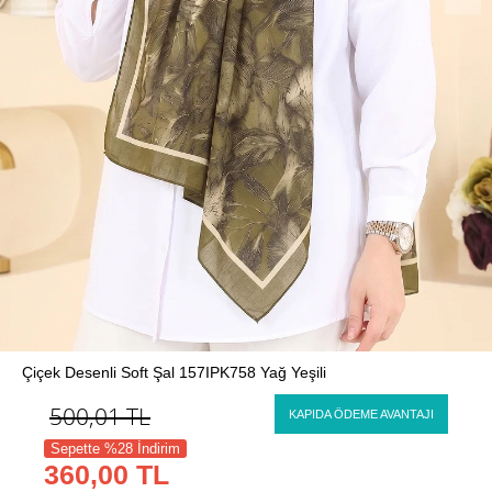
Çiçek Desenli Soft Şal 157IPK758 Yağ Yeşili
500,01
TL
KAPIDA ÖDEME AVANTAJI
Sepette %28 İndirim
360,00 TL