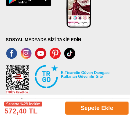
SOSYAL MEDYADA BİZİ TAKİP EDİN
E-Ticarette Güven Damgası
Kullanan Güvenilir Site
Sepette %28 İndirim
Sepete Ekle
572,40 TL
©2026 Tüm modaselvim.com hakları saklıdır.
T
-Soft
E-Ticaret
Sistemleriyle Hazırlanmıştır.