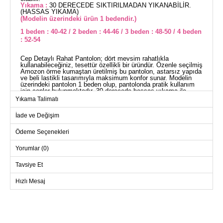
Yıkama :
30 DERECEDE SIKTIRILMADAN YIKANABİLİR.
(HASSAS YIKAMA)
(Modelin üzerindeki ürün 1 bedendir.)
1 beden : 40-42 / 2 beden : 44-46 / 3 beden : 48-50 / 4 beden
: 52-54
Cep Detaylı Rahat Pantolon; dört mevsim rahatlıkla
kullanabileceğiniz, tesettür özellikli bir üründür. Özenle seçilmiş
Amozon örme kumaştan üretilmiş bu pantolon, astarsız yapıda
ve beli lastikli tasarımıyla maksimum konfor sunar. Modelin
üzerindeki pantolon 1 beden olup, pantolonda pratik kullanım
için cepler bulunmaktadır. 30 derecede hassas yıkama ile
temizliğini yapabilirsiniz.
Yıkama Talimatı
PANTOLON BEDEN
ÖLÇÜLERİ (CM)
İade ve Değişim
Beden
Boy
Ödeme Seçenekleri
1
101
Yorumlar (0)
2
101
3
101
Tavsiye Et
4
101
Hızlı Mesaj