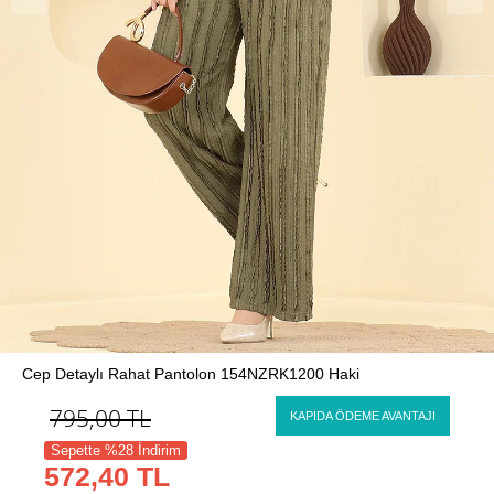
Cep Detaylı Rahat Pantolon 154NZRK1200 Haki
795,00
TL
KAPIDA ÖDEME AVANTAJI
Sepette %28 İndirim
572,40 TL