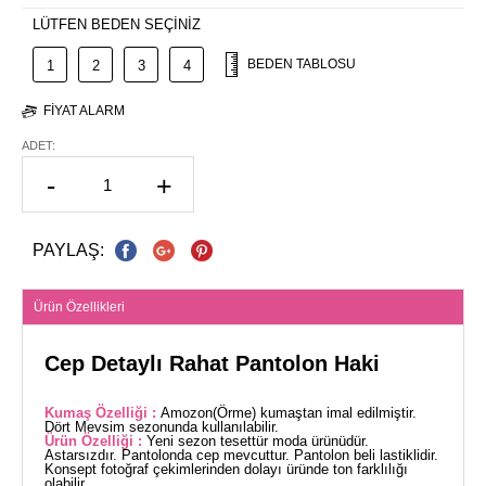
LÜTFEN BEDEN SEÇİNİZ
BEDEN TABLOSU
1
2
3
4
FIYAT ALARM
ADET:
-
+
PAYLAŞ:
Ürün Özellikleri
Cep Detaylı Rahat Pantolon Haki
Kumaş Özelliği :
Amozon(Örme) kumaştan imal edilmiştir.
Dört Mevsim sezonunda kullanılabilir.
Ürün Özelliği :
Yeni sezon tesettür moda ürünüdür.
Astarsızdır. Pantolonda cep mevcuttur. Pantolon beli lastiklidir.
Konsept fotoğraf çekimlerinden dolayı üründe ton farklılığı
olabilir.