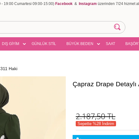
00 - 19:00 Cumartesi 09:00-15:00)
Facebook
&
Instagram
üzerinden 7/24 hizmet ala
DIŞ GİYİM
GÜNLÜK STİL
BÜYÜK BEDEN
SAAT
BAŞÖR
311 Haki
Çapraz Drape Detaylı
2.187,50
TL
Sepette %28 İndirim