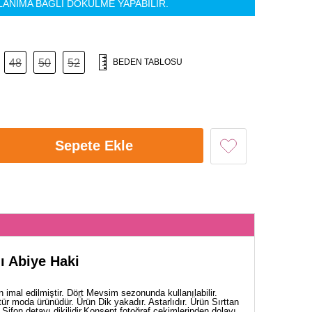
LANIMA BAĞLI DÖKÜLME YAPABİLİR.
48
50
52
BEDEN TABLOSU
Sepete Ekle
ı Abiye Haki
 imal edilmiştir. Dört Mevsim sezonunda kullanılabilir.
ür moda ürünüdür. Ürün Dik yakadır. Astarlıdır. Ürün Sırttan
. Şifon detayı dikilidir.Konsept fotoğraf çekimlerinden dolayı