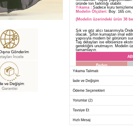
üründe ton farklılığı olabilir.
Yıkama :
Sadece kuru temizleme 
Modelin Ölçüleri:
Boy: 165 cm, 
(Modelin üzerindeki ürün 38 be
Şık ve göz alıcı tasarımıyla Önden
olacak. Şifon kumaştan imal edilm
yapısıyla modern bir görünüm suna
Taş detayları ise elbisenize ekst
gerektiğini unutmayın. Modelin üz
tamamlayın.
AB
Beden
Yıkama Talimatı
38
40
İade ve Değişim
42
Ödeme Seçenekleri
44
Yorumlar (2)
46
Tavsiye Et
48
50
Hızlı Mesaj
52