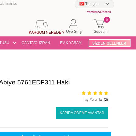
bilirsiniz.
Türkçe
-
Yardım&Destek
0
Üye Girişi
Sepetim
KARGOM NEREDE ?
TÜSÜ
ÇANTA/CÜZDAN
EV & YAŞAM
SİZDEN GELENLER
 Abiye 5761EDF311 Haki
Yorumlar (2)
KAPIDA ÖDEME AVANTAJI