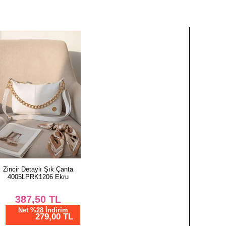
Zincir Detaylı Şık Çanta
4005LPRK1206 Ekru
387,50
TL
Net %28 İndirim
279,00 TL