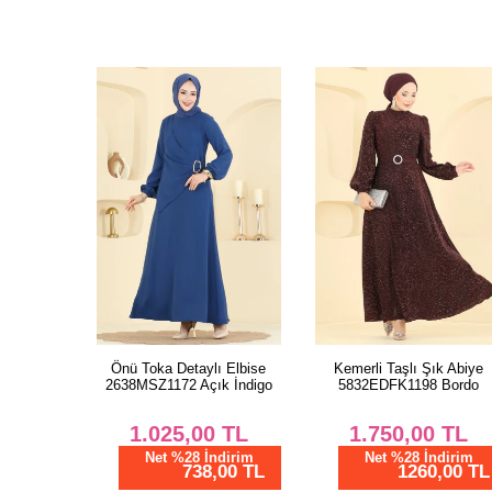
Önü Toka Detaylı Elbise
Kemerli Taşlı Şık Abiye
2638MSZ1172 Açık İndigo
5832EDFK1198 Bordo
1.025,00
TL
1.750,00
TL
Net %28 İndirim
Net %28 İndirim
738,00 TL
1260,00 TL