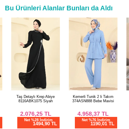
Bu Ürünleri Alanlar Bunları da Aldı
Taş Detaylı Krep Abiye
Kemerli Tunik 2 li Takım
8116ABK1075 Siyah
374ASN888 Bebe Mavisi
2.076,25
TL
4.958,37
TL
Net %28 İndirim
Net %76 İndirim
1494,90 TL
1190,01 TL