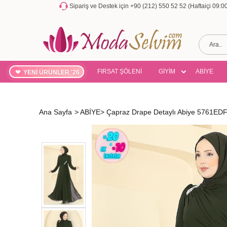
Sipariş ve Destek için +90 (212) 550 52 52 (Haftaiçi 09:
FIRSAT ŞÖLENİ
GİYİM
ABİYE
YENİ ÜRÜNLER '26
Ana Sayfa
>
ABİYE
>
Çapraz Drape Detaylı Abiye 5761EDF