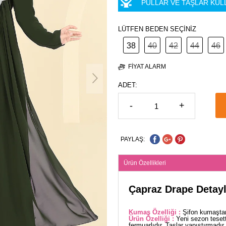
PULLAR VE TAŞLAR KUL
LÜTFEN BEDEN SEÇİNİZ
38
40
42
44
46
FIYAT ALARM
ADET:
-
+
PAYLAŞ:
Ürün Özellikleri
Çapraz Drape Detayl
Kumaş Özelliği :
Şifon kumaştan
Ürün Özelliği :
Yeni sezon tesett
fermuarlıdır. Taşlar yapıştırmadır