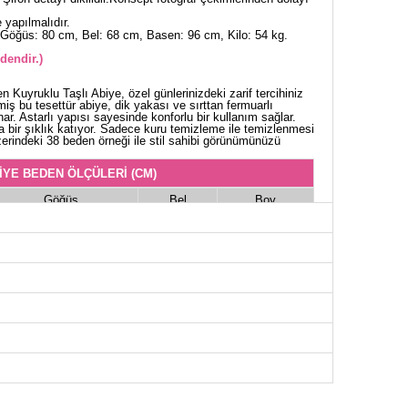
yapılmalıdır.
Göğüs: 80 cm, Bel: 68 cm, Basen: 96 cm, Kilo: 54 kg.
dendir.)
 Kuyruklu Taşlı Abiye, özel günlerinizdeki zarif tercihiniz
iş bu tesettür abiye, dik yakası ve sırttan fermuarlı
r. Astarlı yapısı sayesinde konforlu bir kullanım sağlar.
ra bir şıklık katıyor. Sadece kuru temizleme ile temizlenmesi
erindeki 38 beden örneği ile stil sahibi görünümünüzü
İYE BEDEN ÖLÇÜLERİ (CM)
Göğüs
Bel
Boy
94
72
140
96
76
140
100
80
140
104
82
140
108
88
140
112
90
140
114
94
140
118
98
140