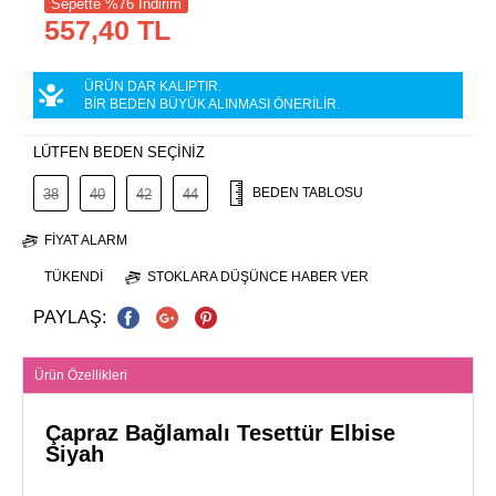
Sepette %76 İndirim
557,40 TL
ÜRÜN DAR KALIPTIR.
BİR BEDEN BÜYÜK ALINMASI ÖNERİLİR.
LÜTFEN BEDEN SEÇİNİZ
BEDEN TABLOSU
38
40
42
44
FIYAT ALARM
TÜKENDI
STOKLARA DÜŞÜNCE HABER VER
PAYLAŞ:
Ürün Özellikleri
Çapraz Bağlamalı Tesettür Elbise
Siyah