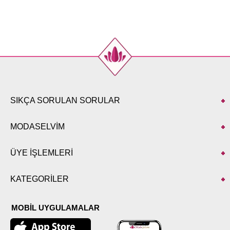
(CM)
Beden
Göğüs
Boy
38
90
131
40
92
131
42
94
131
44
100
131
SIKÇA SORULAN SORULAR
MODASELVİM
ÜYE İŞLEMLERİ
KATEGORİLER
MOBİL UYGULAMALAR