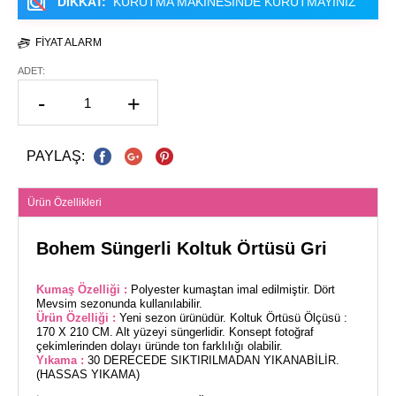
DİKKAT:
KURUTMA MAKİNESİNDE KURUTMAYINIZ
FIYAT ALARM
ADET:
-
+
PAYLAŞ:
Ürün Özellikleri
Bohem Süngerli Koltuk Örtüsü Gri
Kumaş Özelliği :
Polyester kumaştan imal edilmiştir. Dört
Mevsim sezonunda kullanılabilir.
Ürün Özelliği :
Yeni sezon ürünüdür. Koltuk Örtüsü Ölçüsü :
170 X 210 CM. Alt yüzeyi süngerlidir. Konsept fotoğraf
çekimlerinden dolayı üründe ton farklılığı olabilir.
Yıkama :
30 DERECEDE SIKTIRILMADAN YIKANABİLİR.
(HASSAS YIKAMA)