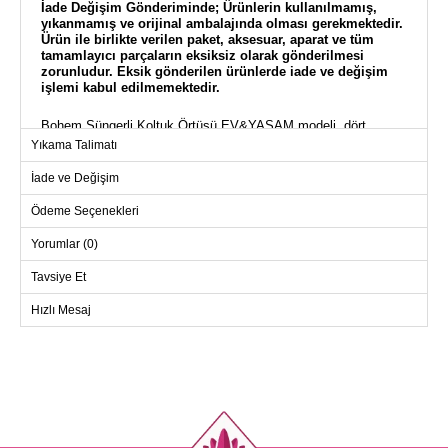
İade Değişim Gönderiminde;
Ürünlerin kullanılmamış,
yıkanmamış ve orijinal ambalajında olması gerekmektedir.
Ürün ile birlikte verilen paket, aksesuar, aparat ve tüm
tamamlayıcı parçaların eksiksiz olarak gönderilmesi
zorunludur. Eksik gönderilen ürünlerde iade ve değişim
işlemi kabul edilmemektedir.
Bohem Süngerli Koltuk Örtüsü EV&YAŞAM modeli, dört
mevsim boyunca konfor sunan şık ve modern bir seçenektir.
Yıkama Talimatı
170 x 210 cm boyutlarındaki bu örtü, polyester kumaştan
üretilmiş olup, alt yüzeyinde sünger kullanılmıştır. Hassas
yıkama ile 30 derecede yıkanabilir özelliği sayesinde kullanımı
İade ve Değişim
oldukça pratiktir. Ev dekorasyonunuzu yenilemek ve
koltuklarınıza zarif bir dokunuş katmak için idealdir.
Ödeme Seçenekleri
Yorumlar (0)
Tavsiye Et
Hızlı Mesaj