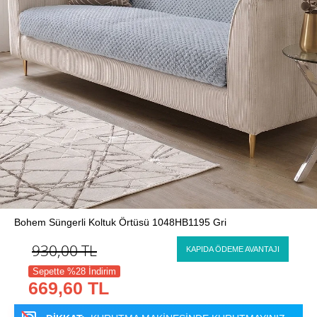
Bohem Süngerli Koltuk Örtüsü 1048HB1195 Gri
930,00
TL
KAPIDA ÖDEME AVANTAJI
Sepette %28 İndirim
669,60 TL