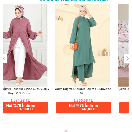
42
108
137
a>
44
112
137
46
118
137
48
122
137
50
126
137
52
130
137
7
Yarım Düğmeli Aerobin Takım 6023UZ662
Çiçek Desenli Çift Kişlik Nevresim Takımı
Mint
8509BLH1197 Pembe
1.866,68
TL
1.850,00
TL
Net %76 İndirim
Net %28 İndirim
448,00 TL
1332,00 TL