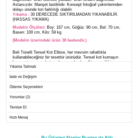
Astarsızdır. Manşet lastiklidir. Konsept fotoğraf çekimlerinden
dolayı üründe ton farklılığı olabilir.
Yıkama :
30 DERECEDE SIKTIRILMADAN YIKANABİLİR.
(HASSAS YIKAMA)
Modelin Ölçüleri:
Boy: 167 cm, Göğüs: 90 cm, Bel: 70 cm,
Basen: 100 cm, Kilo: 59 kg.
(Modelin üzerindeki ürün 38 bedendir.)
Beli Tünelli Tensel Kot Elbise, her mevsim rahatlıkla
kullanabileceğiniz bir tesettür ürünüdür. Tensel kot kumaşın
benzersiz uyumuyla tasarlanmış olan bu elbise, zarif bir
Yıkama Talimatı
gömlek yaka ve önden düğmeli tasarıma sahiptir. 30 derecede
hassas yıkama ile temizlenmesi önerilen elbisenin astarsız
İade ve Değişim
yapısı, hafif ve kullanışlı olmasını sağlar. Beli bağcıklı ve
manşetleri lastikli olan bu elbise, şık ve konforlu bir giyim
alternatifidir. Modelin üzerindeki 38 beden ölçüleri: Boy: 167
Ödeme Seçenekleri
cm, Göğüs: 90 cm, Bel: 70 cm, Basen: 100 cm, Kilo: 59 kg.
Yorumlar (2)
ELBİSE BEDEN ÖLÇÜLERİ
Tavsiye Et
(CM)
Beden
Göğüs
Boy
Hızlı Mesaj
38
100
137
40
104
137
Bu Ürünleri Alanlar Bunları da Aldı