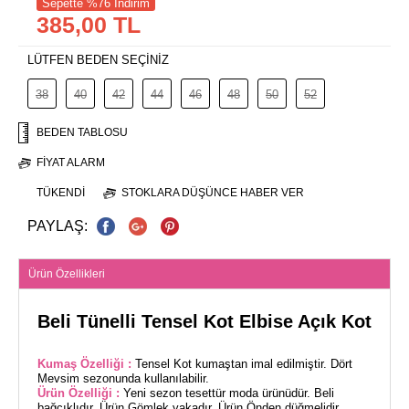
Sepette %76 İndirim
385,00 TL
LÜTFEN BEDEN SEÇİNİZ
38
40
42
44
46
48
50
52
BEDEN TABLOSU
FIYAT ALARM
TÜKENDI
STOKLARA DÜŞÜNCE HABER VER
PAYLAŞ:
Ürün Özellikleri
Beli Tünelli Tensel Kot Elbise Açık Kot
Kumaş Özelliği :
Tensel Kot kumaştan imal edilmiştir. Dört
Mevsim sezonunda kullanılabilir.
Ürün Özelliği :
Yeni sezon tesettür moda ürünüdür. Beli
bağcıklıdır. Ürün Gömlek yakadır. Ürün Önden düğmelidir.