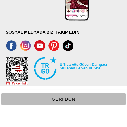
SOSYAL MEDYADA BİZİ TAKİP EDİN
E-Ticarette Güven Damgası
Kullanan Güvenilir Site
GERI DÖN
©2026 Tüm modaselvim.com hakları saklıdır.
T
-Soft
E-Ticaret
Sistemleriyle Hazırlanmıştır.