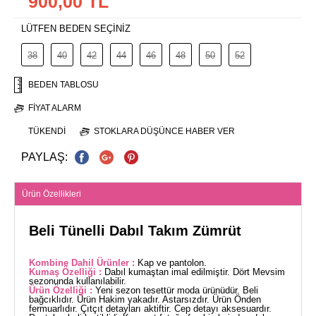
900,00 TL
LÜTFEN BEDEN SEÇİNİZ
38
40
42
44
46
48
50
52
BEDEN TABLOSU
FIYAT ALARM
TÜKENDI
STOKLARA DÜŞÜNCE HABER VER
PAYLAŞ:
Ürün Özellikleri
Beli Tünelli Dabıl Takım Zümrüt
Kombine Dahil Ürünler :
Kap ve pantolon.
Kumaş Özelliği :
Dabıl kumaştan imal edilmiştir. Dört Mevsim
sezonunda kullanılabilir.
Ürün Özelliği :
Yeni sezon tesettür moda ürünüdür. Beli
bağcıklıdır. Ürün Hakim yakadır. Astarsızdır. Ürün Önden
fermuarlıdır. Çıtçıt detayları aktiftir. Cep detayı aksesuardır.