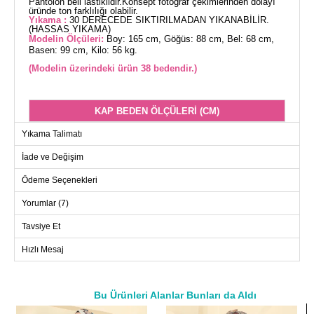
Pantolon beli lastiklidir.Konsept fotoğraf çekimlerinden dolayı
üründe ton farklılığı olabilir.
Yıkama :
30 DERECEDE SIKTIRILMADAN YIKANABİLİR.
(HASSAS YIKAMA)
Modelin Ölçüleri:
Boy: 165 cm, Göğüs: 88 cm, Bel: 68 cm,
Basen: 99 cm, Kilo: 56 kg.
(Modelin üzerindeki ürün 38 bedendir.)
KAP BEDEN ÖLÇÜLERİ (CM)
Beden
Göğüs
Boy
Yıkama Talimatı
38
98
119
İade ve Değişim
40
102
119
Ödeme Seçenekleri
42
106
119
Yorumlar (7)
44
110
119
46
114
119
Tavsiye Et
48
118
119
Hızlı Mesaj
50
122
119
52
126
119
Bu Ürünleri Alanlar Bunları da Aldı
a>