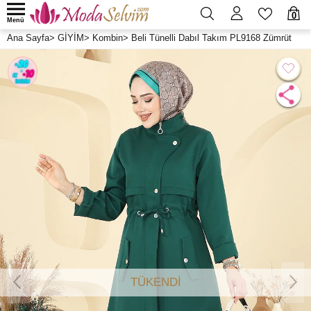
0
Menü
Ana Sayfa
>
GİYİM
>
Kombin
>
Beli Tünelli Dabıl Takım PL9168 Zümrüt
TÜKENDİ