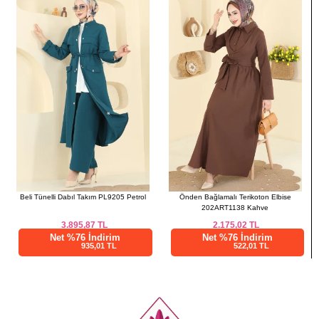
PANTOLON BEDEN
ÖLÇÜLERİ (CM)
Beden
Boy
38
98
40
98
42
98
44
98
46
98
48
98
50
98
52
98
Beli Tünelli Dabıl Takım PL9205 Petrol
Önden Bağlamalı Terikoton Elbise
202ART1138 Kahve
3.895,87
TL
2.175,02
TL
Net %76 İndirim
Net %76 İndirim
935,01 TL
522,01 TL