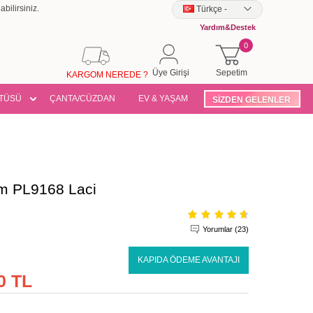
bilirsiniz.
Türkçe
-
Yardım&Destek
0
Üye Girişi
Sepetim
KARGOM NEREDE ?
TÜSÜ
ÇANTA/CÜZDAN
EV & YAŞAM
SİZDEN GELENLER
kım PL9168 Laci
Yorumlar (23)
KAPIDA ÖDEME AVANTAJI
0 TL