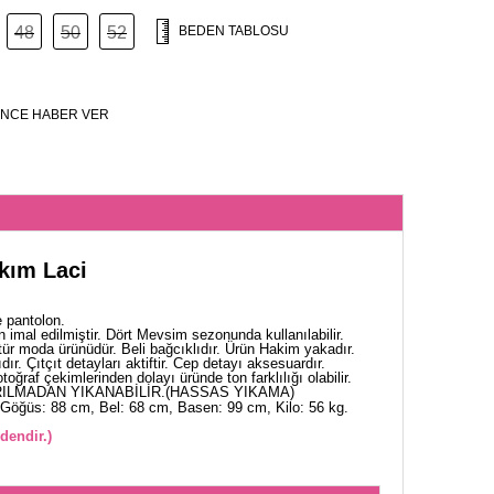
48
50
52
BEDEN TABLOSU
NCE HABER VER
akım Laci
 pantolon.
 imal edilmiştir. Dört Mevsim sezonunda kullanılabilir.
tür moda ürünüdür. Beli bağcıklıdır. Ürün Hakim yakadır.
ır. Çıtçıt detayları aktiftir. Cep detayı aksesuardır.
otoğraf çekimlerinden dolayı üründe ton farklılığı olabilir.
ILMADAN YIKANABİLİR.(HASSAS YIKAMA)
Göğüs: 88 cm, Bel: 68 cm, Basen: 99 cm, Kilo: 56 kg.
dendir.)