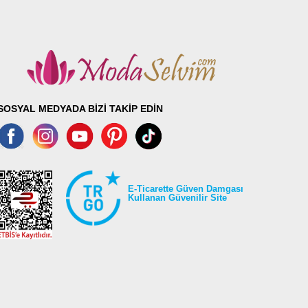
98
98
98
98
98
SOSYAL MEDYADA BİZİ TAKİP EDİN
E-Ticarette Güven Damgası
Kullanan Güvenilir Site