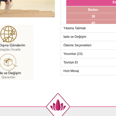
K
Beden
38
40
Yıkama Talimatı
42
44
İade ve Değişim
46
Ödeme Seçenekleri
48
Yorumlar (23)
50
Tavsiye Et
52
Hızlı Mesaj
PANT
Beden
38
40
42