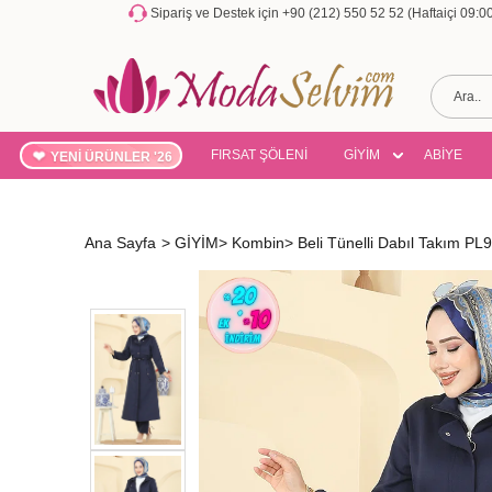
Sipariş ve Destek için +90 (212) 550 52 52 (Haftaiçi 09:
FIRSAT ŞÖLENİ
GİYİM
ABİYE
YENİ ÜRÜNLER '26
Ana Sayfa
>
GİYİM
>
Kombin
>
Beli Tünelli Dabıl Takım PL