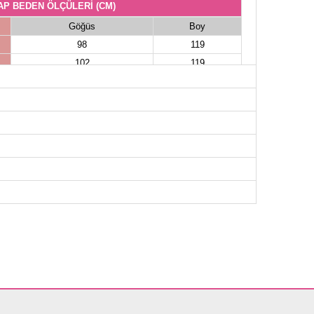
AP BEDEN ÖLÇÜLERİ (CM)
Göğüs
Boy
98
119
102
119
106
119
110
119
114
119
118
119
122
119
126
119
OLON BEDEN ÖLÇÜLERİ (CM)
Boy
98
98
98