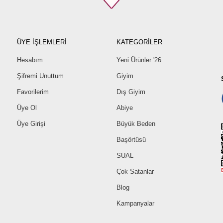
44
46
48
50
ÜYE İŞLEMLERİ
KATEGORİLER
52
Hesabım
Yeni Ürünler '26
Şifremi Unuttum
Giyim
Favorilerim
Dış Giyim
Üye Ol
Abiye
Üye Girişi
Büyük Beden
Başörtüsü
SUAL
Çok Satanlar
Blog
Kampanyalar