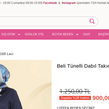
00 - 19:00 Cumartesi 09:00-15:00)
Facebook
&
Instagram
üzerinden 7/24 hizmet ala
DIŞ GİYİM
GÜNLÜK STİL
BÜYÜK BEDEN
SAAT
BAŞÖR
9168 Laci
Beli Tünelli Dabıl Ta
1.250,00
TL
900,0
Sepette %28 İndirim
LÜTFEN BEDEN SEÇİNİZ