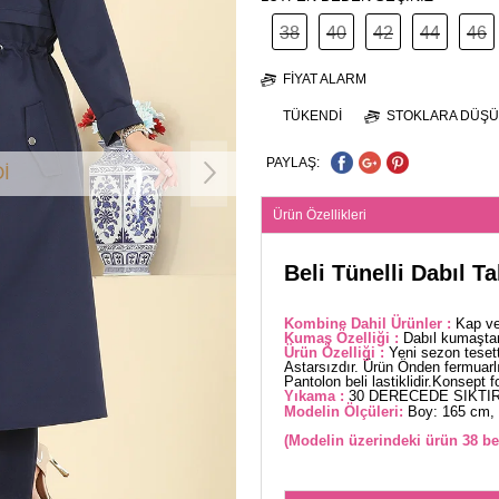
38
40
42
44
46
FIYAT ALARM
TÜKENDI
STOKLARA DÜŞÜ
PAYLAŞ:
İ
Ürün Özellikleri
Beli Tünelli Dabıl T
Kombine Dahil Ürünler :
Kap ve
Kumaş Özelliği :
Dabıl kumaştan
Ürün Özelliği :
Yeni sezon teset
Astarsızdır. Ürün Önden fermuarlıd
Pantolon beli lastiklidir.Konsept f
Yıkama :
30 DERECEDE SIKTIR
Modelin Ölçüleri:
Boy: 165 cm, 
(Modelin üzerindeki ürün 38 be