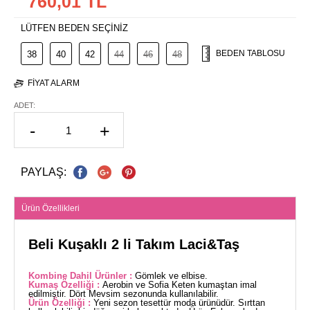
760,01 TL
LÜTFEN BEDEN SEÇİNİZ
BEDEN TABLOSU
38
40
42
44
46
48
FIYAT ALARM
ADET:
-
+
PAYLAŞ:
Ürün Özellikleri
Beli Kuşaklı 2 li Takım Laci&Taş
Kombine Dahil Ürünler :
Gömlek ve elbise.
Kumaş Özelliği :
Aerobin ve Sofia Keten kumaştan imal
edilmiştir. Dört Mevsim sezonunda kullanılabilir.
Ürün Özelliği :
Yeni sezon tesettür moda ürünüdür. Sırttan