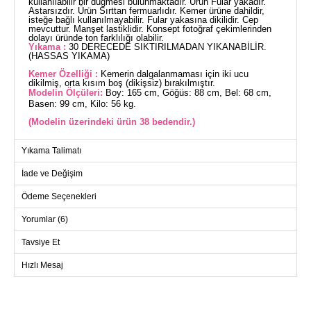
kullanılabilir bir düğmesi bulunmaktadır. Ürün Fular yakadır.
Astarsızdır. Ürün Sırttan fermuarlıdır. Kemer ürüne dahildir,
isteğe bağlı kullanılmayabilir. Fular yakasına dikilidir. Cep
mevcuttur. Manşet lastiklidir. Konsept fotoğraf çekimlerinden
dolayı üründe ton farklılığı olabilir.
Yıkama :
30 DERECEDE SIKTIRILMADAN YIKANABİLİR.
(HASSAS YIKAMA)
Kemer Özelliği :
Kemerin dalgalanmaması için iki ucu
dikilmiş, orta kısım boş (dikişsiz) bırakılmıştır.
Modelin Ölçüleri:
Boy: 165 cm, Göğüs: 88 cm, Bel: 68 cm,
Basen: 99 cm, Kilo: 56 kg.
(Modelin üzerindeki ürün 38 bedendir.)
Zarafet ve konforu bir arada sunan Beli Kuşaklı 2'li Takım
Yıkama Talimatı
KOMBİN, özenle hazırlanmış tesettür giyim koleksiyonumuzun
parçasıdır. Bu takım, dört mevsim boyunca rahatlıkla
İade ve Değişim
kullanılabilir. Aerobin ve Sofia Keten kumaşların mükemmel
uyumu ile üretilmiş olan bu takımın yıkaması 30 derecede
hassas ayarlarda yapılmalıdır, sıkmadan temizleyiniz. Ürün
Ödeme Seçenekleri
astarsızdır ve sırttan fermuarlı yapısı ile kolaylıkla
kullanılabilir. Şık bir görünüm için tasarlanan dalgalanmayan
Yorumlar (6)
kemer ve cep detaylarıyla pratik ve şık. Fular yakası, elastik
manşetler ve opsiyonel kullanıma sahip kemer ile
tamamlanmıştır.
Tavsiye Et
GÖMLEK BEDEN ÖLÇÜLERİ
(CM)
Hızlı Mesaj
Beden
Göğüs
Boy
38
96
46
40
100
46