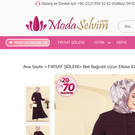
Sipariş ve Destek için +90 (212) 550 52 52 (Haftaiçi 09:
FIRSAT ŞÖLENİ
GİYİM
ABİYE
YENİ ÜRÜNLER '26
Ana Sayfa
>
FIRSAT ŞÖLENİ
>
Beli Bağcıklı Uzun Elbis