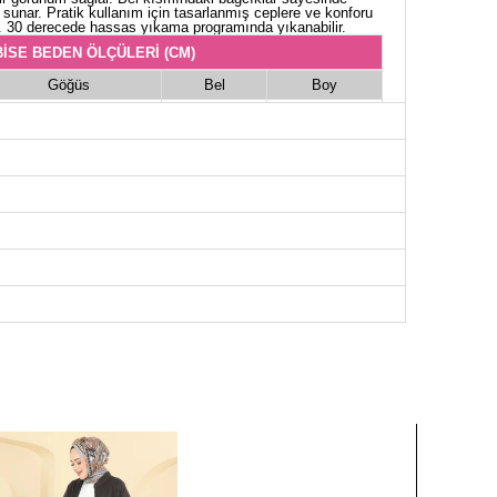
ik sunar. Pratik kullanım için tasarlanmış ceplere ve konforu
tir. 30 derecede hassas yıkama programında yıkanabilir.
İSE BEDEN ÖLÇÜLERİ (CM)
Göğüs
Bel
Boy
98
86
135
100
88
135
106
94
135
108
96
135
114
100
135
116
102
135
120
110
135
124
112
135