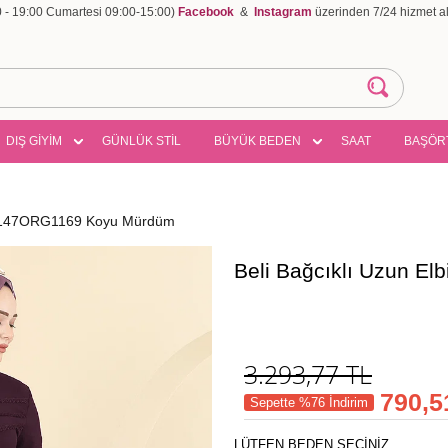
00 - 19:00 Cumartesi 09:00-15:00)
Facebook
&
Instagram
üzerinden 7/24 hizmet ala
DIŞ GİYİM
GÜNLÜK STİL
BÜYÜK BEDEN
SAAT
BAŞÖR
e 6147ORG1169 Koyu Mürdüm
Beli Bağcıklı Uzun 
3.293,77
TL
790,5
Sepette %76 İndirim
LÜTFEN BEDEN SEÇİNİZ