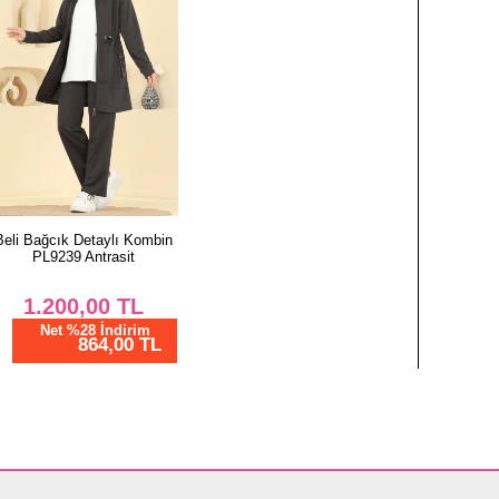
Beli Bağcık Detaylı Kombin
PL9239 Antrasit
1.200,00
TL
Net %28 İndirim
864,00 TL