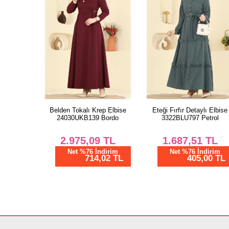
Belden Tokalı Krep Elbise
Eteği Fırfır Detaylı Elbise
24030UKB139 Bordo
3322BLU797 Petrol
2.975,09
TL
1.687,51
TL
Net %76 İndirim
Net %76 İndirim
714,02 TL
405,00 TL