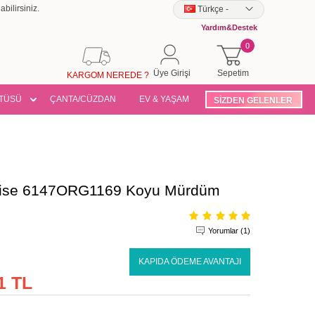
bilirsiniz.
Türkçe
-
Yardım&Destek
0
Üye Girişi
Sepetim
KARGOM NEREDE ?
TÜSÜ
ÇANTA/CÜZDAN
EV & YAŞAM
SİZDEN GELENLER
Elbise 6147ORG1169 Koyu Mürdüm
Yorumlar (1)
KAPIDA ÖDEME AVANTAJI
1 TL