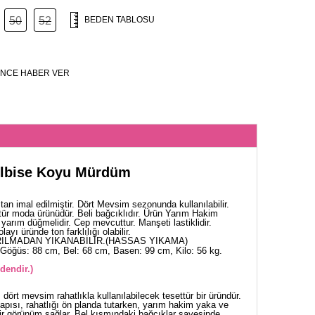
50
52
BEDEN TABLOSU
NCE HABER VER
 Elbise Koyu Mürdüm
an imal edilmiştir. Dört Mevsim sezonunda kullanılabilir.
tür moda ürünüdür. Beli bağcıklıdır. Ürün Yarım Hakim
 yarım düğmelidir. Cep mevcuttur. Manşeti lastiklidir.
yı üründe ton farklılığı olabilir.
ILMADAN YIKANABİLİR.(HASSAS YIKAMA)
Göğüs: 88 cm, Bel: 68 cm, Basen: 99 cm, Kilo: 56 kg.
dendir.)
dört mevsim rahatlıkla kullanılabilecek tesettür bir üründür.
apısı, rahatlığı ön planda tutarken, yarım hakim yaka ve
bir görünüm sağlar. Bel kısmındaki bağcıklar sayesinde