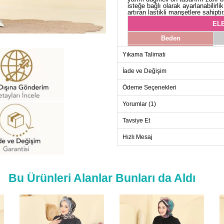
isteğe bağlı olarak ayarlanabilirl
artıran lastikli manşetlere sahip
ELB
Beden
38
Yıkama Talimatı
40
İade ve Değişim
42
Ödeme Seçenekleri
44
46
Yorumlar (1)
48
Tavsiye Et
50
Hızlı Mesaj
52
Bu Ürünleri Alanlar Bunları da Aldı