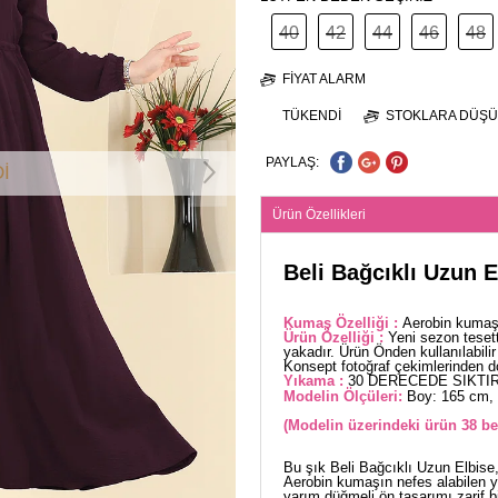
40
42
44
46
48
FIYAT ALARM
TÜKENDI
STOKLARA DÜŞÜ
PAYLAŞ:
İ
Ürün Özellikleri
Beli Bağcıklı Uzun
Kumaş Özelliği :
Aerobin kumaşt
Ürün Özelliği :
Yeni sezon teset
yakadır. Ürün Önden kullanılabilir
Konsept fotoğraf çekimlerinden dola
Yıkama :
30 DERECEDE SIKTIR
Modelin Ölçüleri:
Boy: 165 cm, 
(Modelin üzerindeki ürün 38 be
Bu şık Beli Bağcıklı Uzun Elbise, 
Aerobin kumaşın nefes alabilen y
yarım düğmeli ön tasarımı zarif 