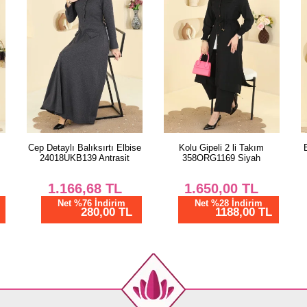
Cep Detaylı Balıksırtı Elbise
Kolu Gipeli 2 li Takım
24018UKB139 Antrasit
358ORG1169 Siyah
1.166,68
TL
1.650,00
TL
Net %76 İndirim
Net %28 İndirim
280,00 TL
1188,00 TL