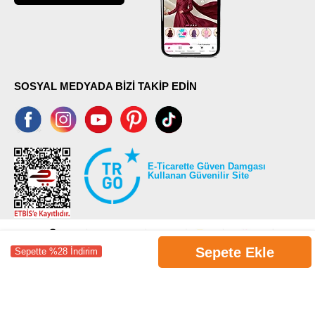
SOSYAL MEDYADA BİZİ TAKİP EDİN
E-Ticarette Güven Damgası
Kullanan Güvenilir Site
Sepete Ekle
Sepette %28 İndirim
©2026 Tüm modaselvim.com hakları saklıdır.
T
-Soft
E-Ticaret
Sistemleriyle Hazırlanmıştır.