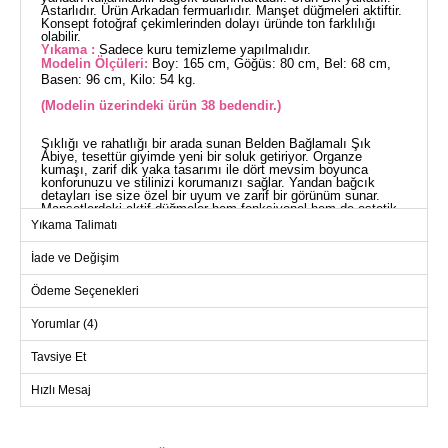
Astarlıdır. Ürün Arkadan fermuarlıdır. Manşet düğmeleri aktiftir.
Konsept fotoğraf çekimlerinden dolayı üründe ton farklılığı
olabilir.
Yıkama :
Sadece kuru temizleme yapılmalıdır.
Modelin Ölçüleri:
Boy: 165 cm, Göğüs: 80 cm, Bel: 68 cm,
Basen: 96 cm, Kilo: 54 kg.
(Modelin üzerindeki ürün 38 bedendir.)
Şıklığı ve rahatlığı bir arada sunan Belden Bağlamalı Şık
Abiye, tesettür giyimde yeni bir soluk getiriyor. Organze
kumaşı, zarif dik yaka tasarımı ile dört mevsim boyunca
konforunuzu ve stilinizi korumanızı sağlar. Yandan bağcık
detayları ise size özel bir uyum ve zarif bir görünüm sunar.
Manşetlerdeki aktif düğmeler hem fonksiyonel hem de estetik
bir dokunuş katarken, arka fermuar kolay bir kullanım sağlar.
Yıkama Talimatı
Not: Ürün sadece kuru temizleme ile temizlenmelidir.
ABİYE BEDEN ÖLÇÜLERİ
İade ve Değişim
(CM)
Beden
Göğüs
Bel
Boy
Ödeme Seçenekleri
38
96
74
145
Yorumlar (4)
40
98
78
145
Tavsiye Et
42
102
82
145
Hızlı Mesaj
44
106
86
145
46
110
90
145
48
112
92
145