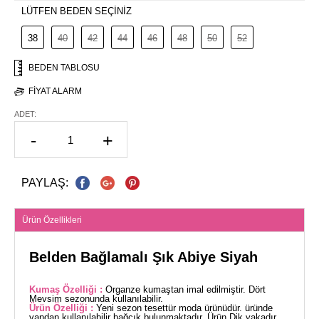
LÜTFEN BEDEN SEÇİNİZ
38
40
42
44
46
48
50
52
BEDEN TABLOSU
FIYAT ALARM
ADET:
-
+
PAYLAŞ:
Ürün Özellikleri
Belden Bağlamalı Şık Abiye Siyah
Kumaş Özelliği :
Organze kumaştan imal edilmiştir. Dört
Mevsim sezonunda kullanılabilir.
Ürün Özelliği :
Yeni sezon tesettür moda ürünüdür. üründe
yandan kullanılabilir bağcık bulunmaktadır. Ürün Dik yakadır.