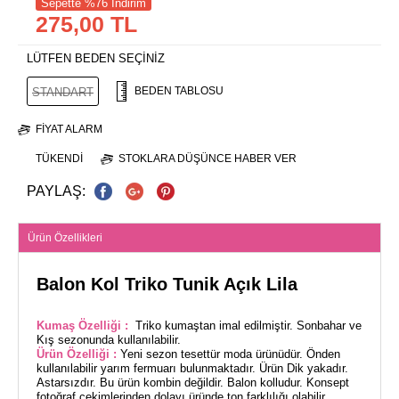
Sepette %76 İndirim
275,00 TL
LÜTFEN BEDEN SEÇİNİZ
BEDEN TABLOSU
STANDART
FIYAT ALARM
TÜKENDI
STOKLARA DÜŞÜNCE HABER VER
PAYLAŞ:
Ürün Özellikleri
Balon Kol Triko Tunik Açık Lila
Kumaş Özelliği :
Triko kumaştan imal edilmiştir. Sonbahar ve
Kış sezonunda kullanılabilir.
Ürün Özelliği :
Yeni sezon tesettür moda ürünüdür. Önden
kullanılabilir yarım fermuarı bulunmaktadır. Ürün Dik yakadır.
Astarsızdır. Bu ürün kombin değildir. Balon kolludur. Konsept
fotoğraf çekimlerinden dolayı üründe ton farklılığı olabilir.