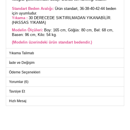
Standart Beden Aralığı:
Ürün standart, 36-38-40-42-44 beden
için uyumludur.
Yıkama :
30 DERECEDE SIKTIRILMADAN YIKANABİLİR.
(HASSAS YIKAMA)
Modelin Ölçüleri:
Boy: 165 cm, Göğüs: 80 cm, Bel: 68 cm,
Basen: 96 cm, Kilo: 54 kg.
(Modelin üzerindeki ürün standart bedendir.)
Yıkama Talimatı
Sonbahar ve kış mevsimlerinde rahatlık ve şıklığı bir arada
sunan Balon Kol Triko Tunik, tesettür giyimde yeni bir soluk
getiriyor. Hassas yapısıyla 30 derecede yıkanabilen bu ürün,
İade ve Değişim
triko kumaşın sıcaklığını ve konforunu cildinizle buluşturur. Dik
yakası ve astarsız tasarımı ile minimalizmi ön plana çıkaran
tunik, ön yüzündeki yarım fermuar sayesinde kullanışlıdır.
Ödeme Seçenekleri
Balon kolları ile modern bir görünüm sunan bu tunik, standart
beden seçeneğiyle her vücut tipine uyum sağlar.
Yorumlar (6)
TUNİK BEDEN ÖLÇÜLERİ
(CM)
Tavsiye Et
Beden
Göğüs
Boy
Hızlı Mesaj
Standart
106
80