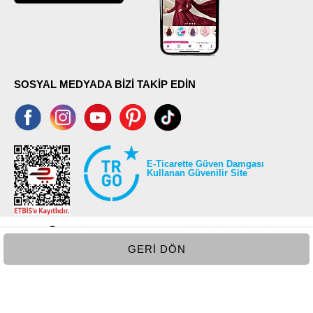
SOSYAL MEDYADA BİZİ TAKİP EDİN
E-Ticarette Güven Damgası
Kullanan Güvenilir Site
GERI DÖN
©2026 Tüm modaselvim.com hakları saklıdır.
T
-Soft
E-Ticaret
Sistemleriyle Hazırlanmıştır.