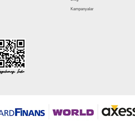
Kampanyalar
©2026 Tüm modaselvim.com hakları saklıdır.