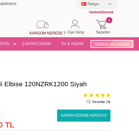
bilirsiniz.
Türkçe
-
Yardım&Destek
0
Üye Girişi
Sepetim
KARGOM NEREDE ?
TÜSÜ
ÇANTA/CÜZDAN
EV & YAŞAM
SİZDEN GELENLER
ili Elbise 120NZRK1200 Siyah
Yorumlar (4)
KAPIDA ÖDEME AVANTAJI
0 TL