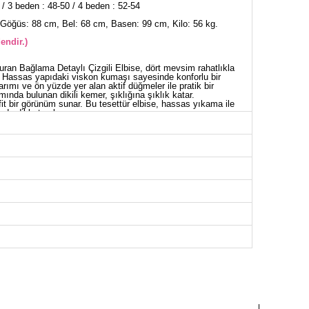
 / 3 beden : 48-50 / 4 beden : 52-54
Göğüs: 88 cm, Bel: 68 cm, Basen: 99 cm, Kilo: 56 kg.
endir.)
uran Bağlama Detaylı Çizgili Elbise, dört mevsim rahatlıkla
r. Hassas yapıdaki viskon kumaşı sayesinde konforlu bir
ımı ve ön yüzde yer alan aktif düğmeler ile pratik bir
mında bulunan dikili kemer, şıklığına şıklık katar.
fit bir görünüm sunar. Bu tesettür elbise, hassas yıkama ile
e de dikkat çeker.
İSE BEDEN ÖLÇÜLERİ (CM)
Göğüs
Boy
100
138
104
138
108
138
112
138