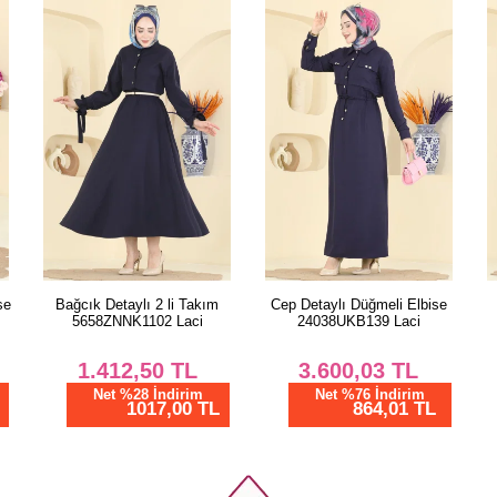
Cep Detaylı Düğmeli Elbise
Fermuar Detaylı Elbise
24038UKB139 Laci
24039UKBK1160 Siyah
3.600,03
TL
2.450,02
TL
Net %76 İndirim
Net %76 İndirim
864,01 TL
588,01 TL