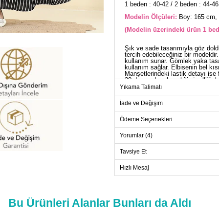
1 beden : 40-42 / 2 beden : 44-46
Modelin Ölçüleri:
Boy: 165 cm, 
(Modelin üzerindeki ürün 1 bed
Şık ve sade tasarımıyla göz dold
tercih edebileceğiniz bir modeldi
kullanım sunar. Gömlek yaka tasar
kullanım sağlar. Elbisenin bel kıs
Manşetlerindeki lastik detayı ise 
30 derecede yıkanabilir özelliğiyl
Yıkama Talimatı
ELB
İade ve Değişim
Beden
1
Ödeme Seçenekleri
2
Yorumlar (4)
3
Tavsiye Et
4
Hızlı Mesaj
Bu Ürünleri Alanlar Bunları da Aldı