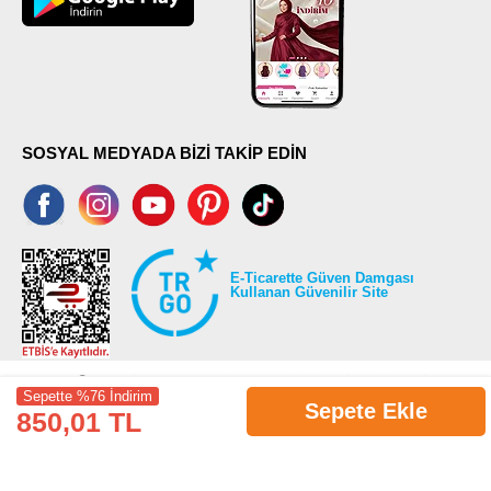
SOSYAL MEDYADA BİZİ TAKİP EDİN
E-Ticarette Güven Damgası
Kullanan Güvenilir Site
Sepette %76 İndirim
Sepete Ekle
850,01 TL
©2026 Tüm modaselvim.com hakları saklıdır.