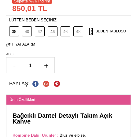
Sepette %76 İndirim
850,01 TL
LÜTFEN BEDEN SEÇİNİZ
BEDEN TABLOSU
38
40
42
44
46
48
FIYAT ALARM
ADET:
-
+
PAYLAŞ:
Ürün Özellikleri
Bağcıklı Dantel Detaylı Takım Açık
Kahve
Kombine Dahil Ürünler :
Bluz ve elbise.