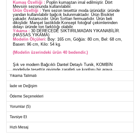
Kumaş Özelliği :
Poplin kumaştan imal edilmiştir. Dört
Mevsim sezonunda kullanılabilir.
Ürün Özelliği :
Yeni sezon tesettür moda ürünüdür. üründe
yandan kullanılabilir bağcık bulunmaktadır. Ürün Bisiklet
yakadır. Astarsızdır. Ürün Sırttan fermuarlıdır. Ürün beli
dikişlidir. Manşet lastiklidir.Konsept fotoğraf çekimlerinden
dolayı üründe ton farklılığı olabilir.
Yıkama :
30 DERECEDE SIKTIRILMADAN YIKANABİLİR.
(HASSAS YIKAMA)
Modelin Ölçüleri:
Boy: 165 cm, Göğüs: 80 cm, Bel: 68 cm,
Basen: 96 cm, Kilo: 54 kg.
(Modelin üzerindeki ürün 40 bedendir.)
Şık ve modern Bağcıklı Dantel Detaylı Tunik, KOMBİN
modeliyle tesettür giyimde zarafeti ve konforu bir araya
getiriyor. Dört mevsim rahatça kullanabileceğiniz bu ürün, beli
Yıkama Talimatı
dikişli tasarımı ile vücut hatlarınıza mükemmel şekilde uyum
sağlar. Hem bluz olarak hem de elbise olarak kullanabileceğiniz
İade ve Değişim
çok yönlü bir tasarıma sahip.
Ödeme Seçenekleri
BLUZ BEDEN ÖLÇÜLERİ
(CM)
Yorumlar (5)
Beden
Göğüs
Boy
Tavsiye Et
38
98
50
Hızlı Mesaj
40
100
50
42
104
50