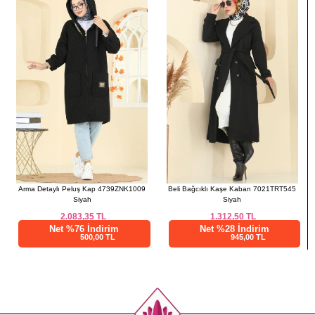
4
136
94
Arma Detaylı Peluş Kap 4739ZNK1009
Beli Bağcıklı Kaşe Kaban 7021TRT545
Siyah
Siyah
2.083,35
TL
1.312,50
TL
Net %76 İndirim
Net %28 İndirim
500,00 TL
945,00 TL