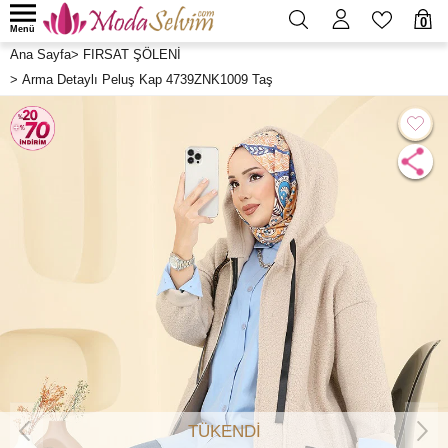
0
Menü
Ana Sayfa
>
FIRSAT ŞÖLENİ
>
Arma Detaylı Peluş Kap 4739ZNK1009 Taş
TÜKENDİ