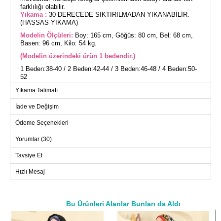
farklılığı olabilir.
Yıkama :
30 DERECEDE SIKTIRILMADAN YIKANABİLİR.
(HASSAS YIKAMA)
Modelin Ölçüleri:
Boy: 165 cm, Göğüs: 80 cm, Bel: 68 cm,
Basen: 96 cm, Kilo: 54 kg.
(Modelin üzerindeki ürün 1 bedendir.)
1 Beden:38-40 / 2 Beden:42-44 / 3 Beden:46-48 / 4 Beden:50-
52
Yıkama Talimatı
Sonbahar ve Kış aylarında sıcak tutacak Arma Detaylı Peluş
Kap mükemmel bir seçim! 30 derecede hassas yıkamaya
İade ve Değişim
uygun bu peluş kap, kapşonlu ve fermuarlı tasarımıyla
kullanışlıdır. Ürün cepli ve arma detayı ile şıklığı bir araya
Ödeme Seçenekleri
getirir. Bağcıklı yapıda olup, astarsızdır ve rahat bir kullanım
sunar.
Yorumlar (30)
Tavsiye Et
KAP BEDEN ÖLÇÜLERİ (CM)
Hızlı Mesaj
Beden
Göğüs
Boy
1
124
94
2
128
94
Bu Ürünleri Alanlar Bunları da Aldı
a>
3
132
94