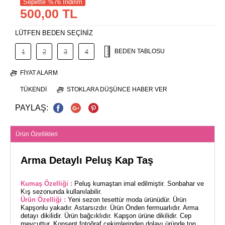
Sepette %76 İndirim
500,00 TL
LÜTFEN BEDEN SEÇİNİZ
BEDEN TABLOSU
1
2
3
4
FIYAT ALARM
TÜKENDI
STOKLARA DÜŞÜNCE HABER VER
PAYLAŞ:
Ürün Özellikleri
Arma Detaylı Peluş Kap Taş
Kumaş Özelliği :
Peluş kumaştan imal edilmiştir. Sonbahar ve
Kış sezonunda kullanılabilir.
Ürün Özelliği :
Yeni sezon tesettür moda ürünüdür. Ürün
Kapşonlu yakadır. Astarsızdır. Ürün Önden fermuarlıdır. Arma
detayı dikilidir. Ürün bağcıklıdır. Kapşon ürüne dikilidir. Cep
mevcuttur. Konsept fotoğraf çekimlerinden dolayı üründe ton