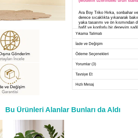
(Modelin üzerindeki ürün stand
Ara Boy Triko Hırka, sonbahar ve 
derece sıcaklıkta yıkanarak bakımı
yaka tasarımı ve ön kısmından düğ
hafif ve konforlu bir deneyim sağ
Yıkama Talimatı
HI
İade ve Değişim
Beden
Ödeme Seçenekleri
Standart
Yorumlar (3)
Tavsiye Et
Hızlı Mesaj
Bu Ürünleri Alanlar Bunları da Aldı