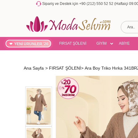
Sipariş ve Destek için +90 (212) 550 52 52 (Haftaiçi 09:
FIRSAT ŞÖLENİ
GİYİM
ABİYE
YENİ ÜRÜNLER '26
Ana Sayfa
>
FIRSAT ŞÖLENİ
>
Ara Boy Triko Hırka 341BR