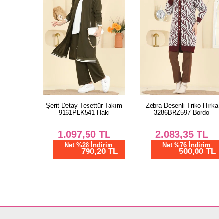
Şerit Detay Tesettür Takım
Zebra Desenli Triko Hırka
9161PLK541 Haki
3286BRZ597 Bordo
1.097,50
TL
2.083,35
TL
Net %28 İndirim
Net %76 İndirim
790,20 TL
500,00 TL