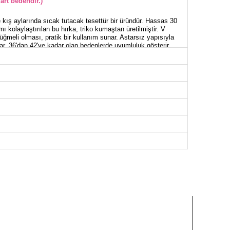
art bedendir.)
kış aylarında sıcak tutacak tesettür bir üründür. Hassas 30
 kolaylaştırılan bu hırka, triko kumaştan üretilmiştir. V
meli olması, pratik bir kullanım sunar. Astarsız yapısıyla
lar. 36'dan 42'ye kadar olan bedenlerde uyumluluk gösterir.
RKA BEDEN ÖLÇÜLERİ (CM)
Göğüs
Boy
112
74-79