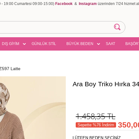
00 - 19:00 Cumartesi 09:00-15:00)
Facebook
&
Instagram
üzerinden 7/24 hizmet ala
DIŞ GİYİM
GÜNLÜK STİL
BÜYÜK BEDEN
SAAT
BAŞÖR
Z597 Latte
Ara Boy Triko Hırka 
1.458,35
TL
350,0
Sepette %76 İndirim
LÜTFEN BEDEN SEÇİNİZ