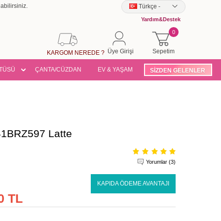
bilirsiniz.
Türkçe
-
Yardım&Destek
0
Üye Girişi
Sepetim
KARGOM NEREDE ?
TÜSÜ
ÇANTA/CÜZDAN
EV & YAŞAM
SİZDEN GELENLER
341BRZ597 Latte
Yorumlar (3)
KAPIDA ÖDEME AVANTAJI
0 TL