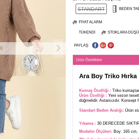
STANDART
BEDEN TA
FIYAT ALARM
TÜKENDI
STOKLARA DÜŞÜ
PAYLAŞ:
İ
Ürün Özellikleri
Ara Boy Triko Hırka 
Kumaş Özelliği :
Triko kumaştan
Ürün Özelliği :
Yeni sezon teset
düğmelidir. Astarsızdır. Konsept fo
Standart Beden Aralığı:
Ürün sta
Yıkama :
30 DERECEDE SIKTIR
Modelin Ölçüleri:
Boy: 165 cm, 