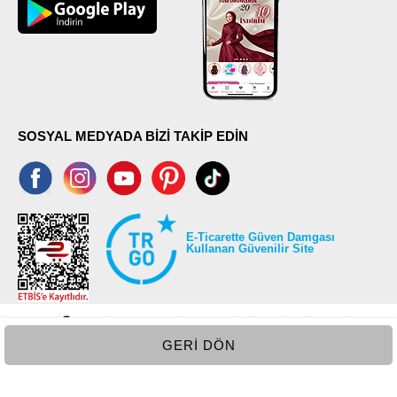
SOSYAL MEDYADA BİZİ TAKİP EDİN
E-Ticarette Güven Damgası
Kullanan Güvenilir Site
GERI DÖN
©2026 Tüm modaselvim.com hakları saklıdır.