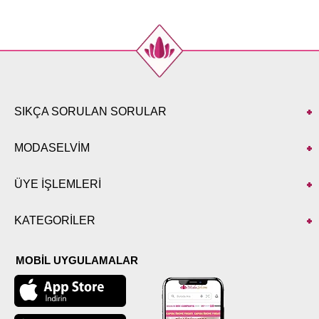
44
106
98
137
46
110
102
137
48
114
106
137
50
118
110
137
52
120
112
137
SIKÇA SORULAN SORULAR
MODASELVİM
ÜYE İŞLEMLERİ
KATEGORİLER
MOBİL UYGULAMALAR