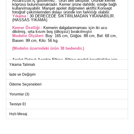
Astarsızdır.İç göstermez.. Ürün beli dikişlidir. Üründe kemer
köprüsü bulunmamaktadır. Kemer ürüne dahildir, isteğe bağlı
kullanılmayabilir. Manşet apolet düğmeleri aktiftir.Konsept
fotoğraf çekimlerinden dolayı üründe ton farklılığı olabilir.
Yıkama :
30 DERECEDE SIKTIRILMADAN YIKANABİLİR.
(HASSAS YIKAMA)
Kemer Özelliği :
Kemerin dalgalanmaması için iki ucu
dikilmiş, orta kısım boş (dikişsiz) bırakılmıştır.
Modelin Ölçüleri:
Boy: 165 cm, Göğüs: 88 cm, Bel: 68 cm,
Basen: 99 cm, Kilo: 56 kg.
(Modelin üzerindeki ürün 38 bedendir.)
Apolet Detaylı Aerobin Elbise, Elbise modeli tesettürlüler için
uygundur. Aerobin kumaştan üretilen bu şık elbise, dört
Yıkama Talimatı
mevsim rahatça kullanılabilir. Hassas yapıda olan kumaşı 30
derecede yıkanabilir ve kolaylıkla bakımı yapılabilir. Gömlek
İade ve Değişim
yakası ve yarım düğmeli ön kısmı ile modern bir görünüm
sunar. İç göstermeyen astarsız tasarımıyla konforlu bir
kullanım sağlar. Ürün beli dikişli ve manşetlerde aktif apolet
Ödeme Seçenekleri
düğmeleri bulunur. Kemer, dalgalanmayı önlemek amacıyla
dikilmiş uçlara sahiptir ve isteğe bağlı olarak çıkarılabilir. Bu
Yorumlar (3)
elbise hem şık hem de fonksiyonel bir seçimdir.
ELBİSE BEDEN ÖLÇÜLERİ
(CM)
Tavsiye Et
Beden
Göğüs
Bel
Boy
Hızlı Mesaj
38
96
88
137
40
98
90
137
42
102
94
137