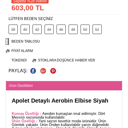
Sepette %28 İndirim
603,00 TL
LÜTFEN BEDEN SEÇİNİZ
38
40
42
44
46
48
50
52
BEDEN TABLOSU
FIYAT ALARM
TÜKENDI
STOKLARA DÜŞÜNCE HABER VER
PAYLAŞ:
Ürün Özellikleri
Apolet Detaylı Aerobin Elbise Siyah
Kumaş Özelliği :
Aerobin kumaştan imal edilmiştir. Dört
Mevsim sezonunda kullanılabilir.
Ürün Özelliği :
Yeni sezon tesettür moda ürünüdür. Ürün
Gömlek yakadır. Ürün Önden kullanılabilir yarım düğmelidir.