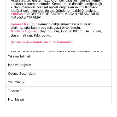
Astarsızdır.İç göstermez.. Ürün beli dikişlidir. Üründe kemer
köprüsü bulunmamaktadır. Kemer ürüne dahildir, isteğe bağlı
kullanılmayabilir. Manşet apolet düğmeleri aktiftir.Konsept
fotoğraf çekimlerinden dolayı üründe ton farklılığı olabilir.
Yıkama :
30 DERECEDE SIKTIRILMADAN YIKANABİLİR.
(HASSAS YIKAMA)
Kemer Özelliği :
Kemerin dalgalanmaması için iki ucu
dikilmiş, orta kısım boş (dikişsiz) bırakılmıştır.
Modelin Ölçüleri:
Boy: 165 cm, Göğüs: 88 cm, Bel: 68 cm,
Basen: 99 cm, Kilo: 56 kg.
(Modelin üzerindeki ürün 38 bedendir.)
Apolet Detaylı Aerobin Elbise, Elbise modeli tesettürlüler için
uygundur. Aerobin kumaştan üretilen bu şık elbise, dört
Yıkama Talimatı
mevsim rahatça kullanılabilir. Hassas yapıda olan kumaşı 30
derecede yıkanabilir ve kolaylıkla bakımı yapılabilir. Gömlek
İade ve Değişim
yakası ve yarım düğmeli ön kısmı ile modern bir görünüm
sunar. İç göstermeyen astarsız tasarımıyla konforlu bir
kullanım sağlar. Ürün beli dikişli ve manşetlerde aktif apolet
Ödeme Seçenekleri
düğmeleri bulunur. Kemer, dalgalanmayı önlemek amacıyla
dikilmiş uçlara sahiptir ve isteğe bağlı olarak çıkarılabilir. Bu
Yorumlar (2)
elbise hem şık hem de fonksiyonel bir seçimdir.
ELBİSE BEDEN ÖLÇÜLERİ
(CM)
Tavsiye Et
Beden
Göğüs
Bel
Boy
Hızlı Mesaj
38
96
88
137
40
98
90
137
42
102
94
137