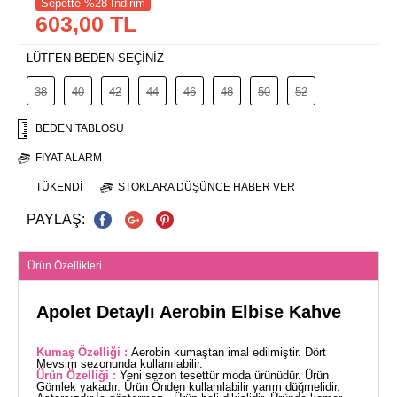
Sepette %28 İndirim
603,00 TL
LÜTFEN BEDEN SEÇİNİZ
38
40
42
44
46
48
50
52
BEDEN TABLOSU
FIYAT ALARM
TÜKENDI
STOKLARA DÜŞÜNCE HABER VER
PAYLAŞ:
Ürün Özellikleri
Apolet Detaylı Aerobin Elbise Kahve
Kumaş Özelliği :
Aerobin kumaştan imal edilmiştir. Dört
Mevsim sezonunda kullanılabilir.
Ürün Özelliği :
Yeni sezon tesettür moda ürünüdür. Ürün
Gömlek yakadır. Ürün Önden kullanılabilir yarım düğmelidir.