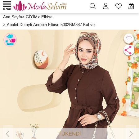
0
Menü
Ana Sayfa
>
GİYİM
>
Elbise
>
Apolet Detaylı Aerobin Elbise 5002BM387 Kahve
TÜKENDİ