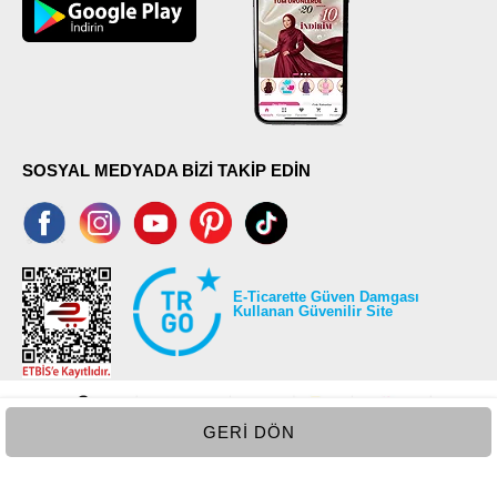
SOSYAL MEDYADA BİZİ TAKİP EDİN
E-Ticarette Güven Damgası
Kullanan Güvenilir Site
GERI DÖN
©2026 Tüm modaselvim.com hakları saklıdır.