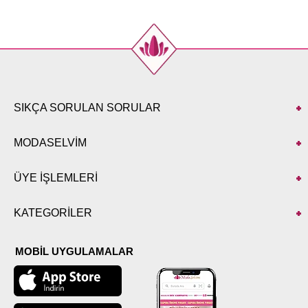
44
106
98
137
46
110
102
137
48
114
106
137
50
118
110
137
52
120
112
137
SIKÇA SORULAN SORULAR
MODASELVİM
ÜYE İŞLEMLERİ
KATEGORİLER
MOBİL UYGULAMALAR