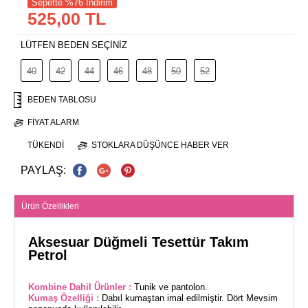
Sepette %76 İndirim
525,00 TL
LÜTFEN BEDEN SEÇİNİZ
40
42
44
46
48
50
52
BEDEN TABLOSU
FIYAT ALARM
TÜKENDI
STOKLARA DÜŞÜNCE HABER VER
PAYLAŞ:
Ürün Özellikleri
Aksesuar Düğmeli Tesettür Takım
Petrol
Kombine Dahil Ürünler :
Tunik ve pantolon.
Kumaş Özelliği :
Dabıl kumaştan imal edilmiştir. Dört Mevsim