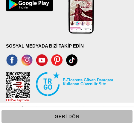
SOSYAL MEDYADA BİZİ TAKİP EDİN
E-Ticarette Güven Damgası
Kullanan Güvenilir Site
GERI DÖN
©2026 Tüm modaselvim.com hakları saklıdır.