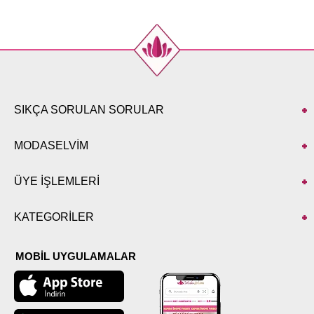
44
108
88
46
114
88
48
118
88
50
122
88
52
126
88
SIKÇA SORULAN SORULAR
PANTOLON BEDEN
ÖLÇÜLERİ (CM)
MODASELVİM
Beden
Boy
40
99
ÜYE İŞLEMLERİ
42
99
44
99
KATEGORİLER
46
99
48
99
MOBİL UYGULAMALAR
50
99
52
99