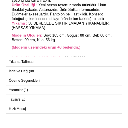
sezonunda kullanılabilir.
Ürün Özelliği :
Yeni sezon tesettür moda ürünüdür. Ürün
Bisiklet yakadır. Astarsızdır. Ürün Sırttan fermuarlıdır.
Düğmeler aksesuardır. Pantolon beli lastiklidir. Konsept
fotoğraf çekimlerinden dolayı üründe ton farklılığı olabilir.
Yıkama :
30 DERECEDE SIKTIRILMADAN YIKANABİLİR.
(HASSAS YIKAMA)
Modelin Ölçüleri:
Boy: 165 cm, Göğüs: 88 cm, Bel: 68 cm,
Basen: 99 cm, Kilo: 56 kg.
(Modelin üzerindeki ürün 40 bedendir.)
Ürünün Üzerindeki Şal Kodu:
204MDI1081
Yıkama Talimatı
Aksesuar Düğmeli Tesettür Takım, her mevsim giyilebilen şık
bir seçenektir. Hassas yıkama ile 30 derecede yıkanabilir
İade ve Değişim
özelliği, pratik kullanım sunar. Dabıl kumaştan üretilmiş bu
takım, bisiklet yaka tasarımı ve astarsız yapısıyla konforlu bir
kullanım sağlar. Sırttan fermuarlı olması, kolay giyilip
Ödeme Seçenekleri
çıkarılmasını sağlar. Tunik ve pantolon olarak tasarlanmış olan
bu model, pantolon belindeki lastik sayesinde rahat bir oturuş
Yorumlar (1)
sunar. Düğmeler ise sadece aksesuar olarak eklenmiş
detaylardır. Modelin üzerindeki ürün 40 bedendir.
Tavsiye Et
TUNİK BEDEN ÖLÇÜLERİ
(CM)
Hızlı Mesaj
Beden
Göğüs
Boy
40
100
88
42
106
88