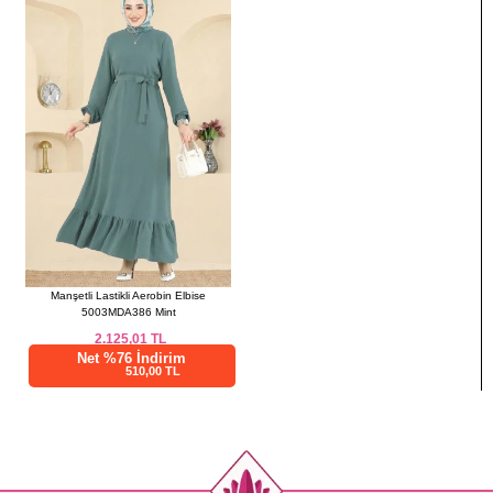
48
120
98
132
Manşetli Lastikli Aerobin Elbise
5003MDA386 Mint
2.125,01
TL
Net %76 İndirim
510,00 TL