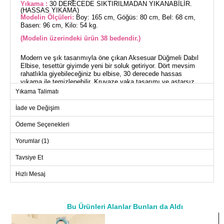
Yıkama :
30 DERECEDE SIKTIRILMADAN YIKANABİLİR.
(HASSAS YIKAMA)
Modelin Ölçüleri:
Boy: 165 cm, Göğüs: 80 cm, Bel: 68 cm,
Basen: 96 cm, Kilo: 54 kg.
(Modelin üzerindeki ürün 38 bedendir.)
Modern ve şık tasarımıyla öne çıkan Aksesuar Düğmeli Dabıl
Elbise, tesettür giyimde yeni bir soluk getiriyor. Dört mevsim
rahatlıkla giyebileceğiniz bu elbise, 30 derecede hassas
yıkama ile temizlenebilir. Kruvaze yaka tasarımı ve astarsız
yapısı ile konforu ön planda tutar. Yandan fermuarlı olması ise
Yıkama Talimatı
giyim kolaylığı sağlar. Dabıl dokuma kumaşın kalitesi ve
düğmelerin şık aksesuar detayı ile her ortamda şıklığınızı
İade ve Değişim
koruyun.
Ödeme Seçenekleri
ELBİSE BEDEN ÖLÇÜLERİ
(CM)
Yorumlar (1)
Beden
Göğüs
Bel
Boy
Tavsiye Et
38
100
76
132
Hızlı Mesaj
40
102
80
132
42
108
82
132
44
112
88
132
Bu Ürünleri Alanlar Bunları da Aldı
a>
46
116
94
132