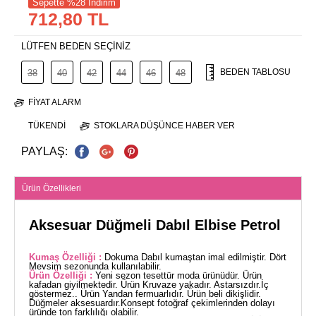
Sepette %28 İndirim
712,80 TL
LÜTFEN BEDEN SEÇİNİZ
BEDEN TABLOSU
38
40
42
44
46
48
FIYAT ALARM
TÜKENDI
STOKLARA DÜŞÜNCE HABER VER
PAYLAŞ:
Ürün Özellikleri
Aksesuar Düğmeli Dabıl Elbise Petrol
Kumaş Özelliği :
Dokuma Dabıl kumaştan imal edilmiştir. Dört
Mevsim sezonunda kullanılabilir.
Ürün Özelliği :
Yeni sezon tesettür moda ürünüdür. Ürün
kafadan giyilmektedir. Ürün Kruvaze yakadır. Astarsızdır.İç
göstermez.. Ürün Yandan fermuarlıdır. Ürün beli dikişlidir.
Düğmeler aksesuardır.Konsept fotoğraf çekimlerinden dolayı
üründe ton farklılığı olabilir.