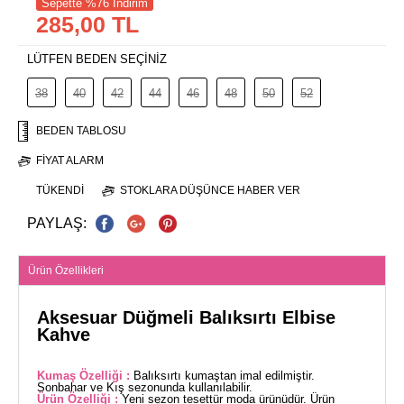
Sepette %76 İndirim
285,00 TL
LÜTFEN BEDEN SEÇİNİZ
38
40
42
44
46
48
50
52
BEDEN TABLOSU
FIYAT ALARM
TÜKENDI
STOKLARA DÜŞÜNCE HABER VER
PAYLAŞ:
Ürün Özellikleri
Aksesuar Düğmeli Balıksırtı Elbise
Kahve
Kumaş Özelliği :
Balıksırtı kumaştan imal edilmiştir.
Sonbahar ve Kış sezonunda kullanılabilir.
Ürün Özelliği :
Yeni sezon tesettür moda ürünüdür. Ürün