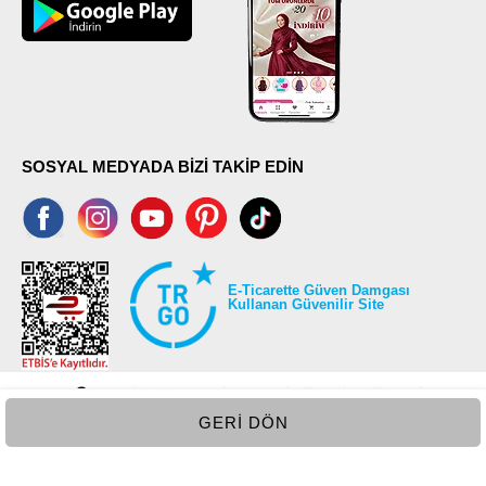
SOSYAL MEDYADA BİZİ TAKİP EDİN
E-Ticarette Güven Damgası
Kullanan Güvenilir Site
GERI DÖN
©2026 Tüm modaselvim.com hakları saklıdır.