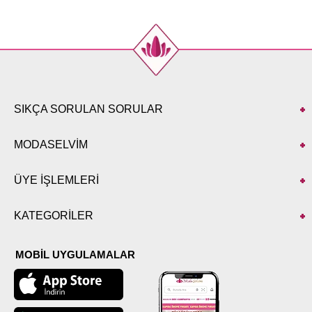
Beden
Göğüs
Boy
38
96
134
40
98
134
42
104
134
44
106
134
46
110
134
SIKÇA SORULAN SORULAR
48
114
134
50
120
134
MODASELVİM
52
124
134
ÜYE İŞLEMLERİ
KATEGORİLER
MOBİL UYGULAMALAR