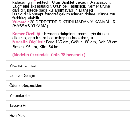
kafadan giyilmektedir. Ürün Bisiklet yakadır. Astarsızdır.
Düğmeler aksesuardır. Ürün beli lastiklidir. Kemer ürüne
dahildir, isteğe bağlı kullanılmayabilir. Manşeti
lastiklidir.Konsept fotoğraf çekimlerinden dolayı üründe ton
farklılığı olabilir.
Yıkama :
30 DERECEDE SIKTIRILMADAN YIKANABİLİR.
(HASSAS YIKAMA)
Kemer Özelliği :
Kemerin dalgalanmaması için iki ucu
dikilmiş, orta kısım boş (dikişsiz) bırakılmıştır.
Modelin Ölçüleri:
Boy: 165 cm, Göğüs: 80 cm, Bel: 68 cm,
Basen: 96 cm, Kilo: 54 kg.
(Modelin üzerindeki ürün 38 bedendir.)
Yıkama Talimatı
Aksesuar Düğmeli Balıksırtı Elbise, tesettür giyim için ideal bir
seçimdir. Sonbahar ve Kış mevsimlerine uygun bu elbise,
İade ve Değişim
hassas yıkama ile 30 derecede yıkanabilir. Balıksırtı desenli
kumaştan üretilmiştir ve bisiklet yaka tasarımına sahiptir.
Ödeme Seçenekleri
Astarsız olan bu model, kafadan geçirilerek giyilir ve düğmeleri
sadece aksesuar amaçlıdır. Elbisenin bel kısmında bulunan
Yorumlar (9)
lastik sayesinde daha rahat bir kullanım sunar. Ayrıca, kemer
dalgalanmasını önlemek için dikilmiş iki ucu ve dikişsiz orta
kısmı ile dikkat çeker. Kemer, elbiseyle birlikte gelir ve isteğe
Tavsiye Et
bağlı olarak çıkarılabilir. Manşeti de lastiklidir, bu sayede
kolaylıkla giyip çıkarılabilir.
Hızlı Mesaj
ELBİSE BEDEN ÖLÇÜLERİ
(CM)