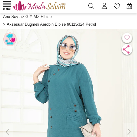
0
Menü
Ana Sayfa
>
GİYİM
>
Elbise
>
Aksesuar Düğmeli Aerobin Elbise 9011S324 Petrol