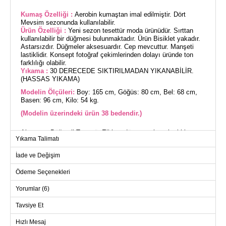
Kumaş Özelliği :
Aerobin kumaştan imal edilmiştir. Dört
Mevsim sezonunda kullanılabilir.
Ürün Özelliği :
Yeni sezon tesettür moda ürünüdür. Sırttan
kullanılabilir bir düğmesi bulunmaktadır. Ürün Bisiklet yakadır.
Astarsızdır. Düğmeler aksesuardır. Cep mevcuttur. Manşeti
lastiklidir. Konsept fotoğraf çekimlerinden dolayı üründe ton
farklılığı olabilir.
Yıkama :
30 DERECEDE SIKTIRILMADAN YIKANABİLİR.
(HASSAS YIKAMA)
Modelin Ölçüleri:
Boy: 165 cm, Göğüs: 80 cm, Bel: 68 cm,
Basen: 96 cm, Kilo: 54 kg.
(Modelin üzerindeki ürün 38 bedendir.)
Aksesuar Düğmeli Tesettür Elbise, dört mevsim rahatlıkla
Yıkama Talimatı
kullanılabilir bir modeldir. Özenle tasarlanmış bu elbise, 30
derecede hassas yıkama ile temizlenebilir. Aerobin kumaştan
üretilmiş olup, hafif ve nefes alabilir özelliktedir. Şık bisiklet
İade ve Değişim
yakası ve manşetleri lastikli tasarımıyla modern bir görünüm
sunar. Astarsız yapısı ve yan cepleri ile pratik bir kullanım
sağlar. Modelin üzerindeki ürün 38 bedendir.
Ödeme Seçenekleri
ELBİSE BEDEN ÖLÇÜLERİ
(CM)
Yorumlar (6)
Beden
Göğüs
Boy
Tavsiye Et
38
96
135
Hızlı Mesaj
40
100
135