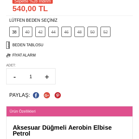
Sepette %28 İndirim
540,00 TL
LÜTFEN BEDEN SEÇİNİZ
38
40
42
44
46
48
50
52
BEDEN TABLOSU
FIYAT ALARM
ADET:
-
+
PAYLAŞ:
Ürün Özellikleri
Aksesuar Düğmeli Aerobin Elbise
Petrol