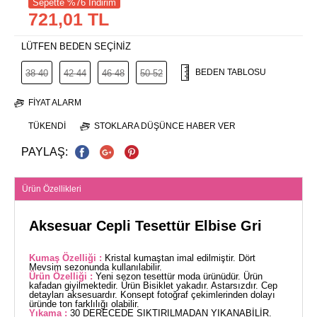
Sepette %76 İndirim
721,01 TL
LÜTFEN BEDEN SEÇİNİZ
BEDEN TABLOSU
38-40
42-44
46-48
50-52
FIYAT ALARM
TÜKENDI
STOKLARA DÜŞÜNCE HABER VER
PAYLAŞ:
Ürün Özellikleri
Aksesuar Cepli Tesettür Elbise Gri
Kumaş Özelliği :
Kristal kumaştan imal edilmiştir. Dört
Mevsim sezonunda kullanılabilir.
Ürün Özelliği :
Yeni sezon tesettür moda ürünüdür. Ürün
kafadan giyilmektedir. Ürün Bisiklet yakadır. Astarsızdır. Cep
detayları aksesuardır. Konsept fotoğraf çekimlerinden dolayı
üründe ton farklılığı olabilir.
Yıkama :
30 DERECEDE SIKTIRILMADAN YIKANABİLİR.