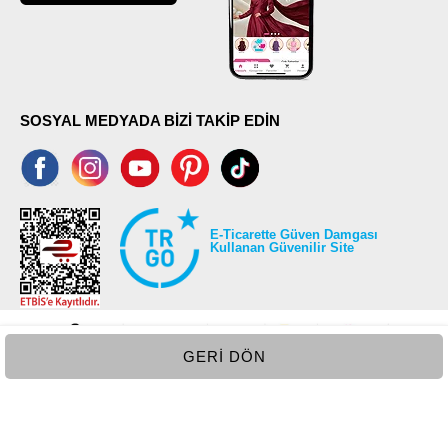
SOSYAL MEDYADA BİZİ TAKİP EDİN
E-Ticarette Güven Damgası
Kullanan Güvenilir Site
GERI DÖN
©2026 Tüm modaselvim.com hakları saklıdır.
T
-Soft
E-Ticaret
Sistemleriyle Hazırlanmıştır.