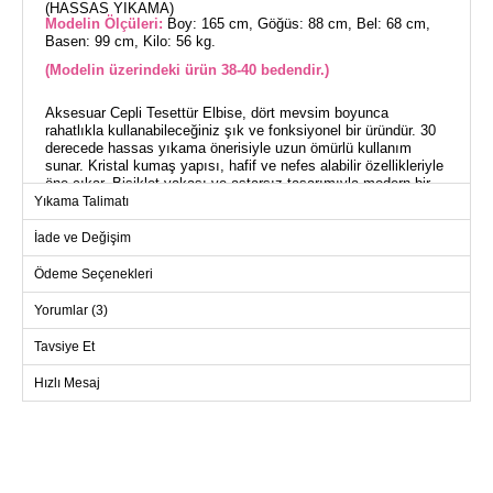
(HASSAS YIKAMA)
Modelin Ölçüleri:
Boy: 165 cm, Göğüs: 88 cm, Bel: 68 cm,
Basen: 99 cm, Kilo: 56 kg.
(Modelin üzerindeki ürün 38-40 bedendir.)
Aksesuar Cepli Tesettür Elbise, dört mevsim boyunca
rahatlıkla kullanabileceğiniz şık ve fonksiyonel bir üründür. 30
derecede hassas yıkama önerisiyle uzun ömürlü kullanım
sunar. Kristal kumaş yapısı, hafif ve nefes alabilir özellikleriyle
öne çıkar. Bisiklet yakası ve astarsız tasarımıyla modern bir
görünüm sağlar. Pratik kullanım için tasarlanmış olan bu
Yıkama Talimatı
elbise, kafadan geçirme kolaylığı ve şık cep detayları ile günün
her anına uyum sağlar.
İade ve Değişim
Ödeme Seçenekleri
ELBİSE BEDEN ÖLÇÜLERİ
(CM)
Yorumlar (3)
Beden
Göğüs
Boy
Tavsiye Et
38-40
110
134
42-44
114
134
Hızlı Mesaj
46-48
124
134
50-52
128
134