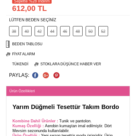
Sepette %28 İndirim
612,00 TL
LÜTFEN BEDEN SEÇİNİZ
38
40
42
44
46
48
50
52
BEDEN TABLOSU
FIYAT ALARM
TÜKENDI
STOKLARA DÜŞÜNCE HABER VER
PAYLAŞ:
Ürün Özellikleri
Yarım Düğmeli Tesettür Takım Bordo
Kombine Dahil Ürünler :
Tunik ve pantolon.
Kumaş Özelliği :
Aerobin kumaştan imal edilmiştir. Dört
Mevsim sezonunda kullanılabilir.
Ürün Özelliği :
Yeni sezon tesettür moda ürünüdür. Ürün