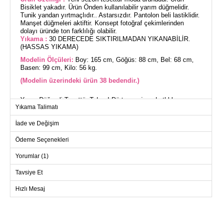
Bisiklet yakadır. Ürün Önden kullanılabilir yarım düğmelidir.
Tunik yandan yırtmaçlıdır.. Astarsızdır. Pantolon beli lastiklidir.
Manşet düğmeleri aktiftir. Konsept fotoğraf çekimlerinden
dolayı üründe ton farklılığı olabilir.
Yıkama :
30 DERECEDE SIKTIRILMADAN YIKANABİLİR.
(HASSAS YIKAMA)
Modelin Ölçüleri:
Boy: 165 cm, Göğüs: 88 cm, Bel: 68 cm,
Basen: 99 cm, Kilo: 56 kg.
(Modelin üzerindeki ürün 38 bedendir.)
Yarım Düğmeli Tesettür Takım! Dört mevsim rahatlıkla
Yıkama Talimatı
kullanabileceğiniz, aerobin kumaş özelliği ile öne çıkan bu
eşsiz tesettür takımı keşfedin. Hassas yıkama ile 30 derecede
İade ve Değişim
yıkanabilen bu ürün, bisiklet yaka ve yandan yırtmaçlı tuniği ile
şıklığına şıklık katıyor. Üründe görsel zarafeti artıran ön
yüzdeki yarım düğme detayları ve manşetleri aktif olan
Ödeme Seçenekleri
düğmelerle tamamlanmıştır. Model üzerinde 38 beden
kullanılmıştır. Tunik ve pantolon lastikli bel yapısıyla konforu
Yorumlar (1)
garanti eder.
Tavsiye Et
TUNİK BEDEN ÖLÇÜLERİ
Hızlı Mesaj
(CM)
Beden
Göğüs
Boy
38
100
109