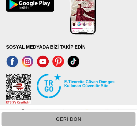
52
96
SOSYAL MEDYADA BİZİ TAKİP EDİN
E-Ticarette Güven Damgası
Kullanan Güvenilir Site
GERI DÖN
©2026 Tüm modaselvim.com hakları saklıdır.