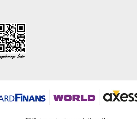
©2026 Tüm modaselvim.com hakları saklıdır.