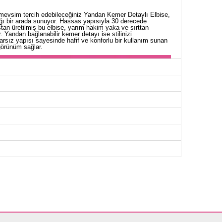
t mevsim tercih edebileceğiniz Yandan Kemer Detaylı Elbise,
lığı bir arada sunuyor. Hassas yapısıyla 30 derecede
an üretilmiş bu elbise, yarım hakim yaka ve sırttan
. Yandan bağlanabilir kemer detayı ise stilinizi
tarsız yapısı sayesinde hafif ve konforlu bir kullanım sunan
 görünüm sağlar.