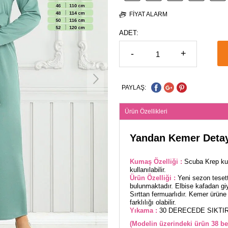
FIYAT ALARM
ADET:
-
+
PAYLAŞ:
Ürün Özellikleri
Yandan Kemer Detayl
Kumaş Özelliği :
Scuba Krep ku
kullanılabilir.
Ürün Özelliği :
Yeni sezon teset
bulunmaktadır. Elbise kafadan gi
Sırttan fermuarlıdır. Kemer ürüne 
farklılığı olabilir.
Yıkama :
30 DERECEDE SIKTIR
(Modelin üzerindeki ürün 38 be