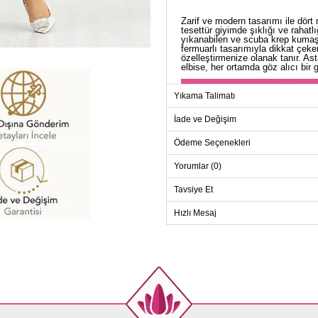
Zarif ve modern tasarımı ile dör
tesettür giyimde şıklığı ve rahat
yıkanabilen ve scuba krep kumaşt
fermuarlı tasarımıyla dikkat çeker
özelleştirmenize olanak tanır. As
elbise, her ortamda göz alıcı bir
Yıkama Talimatı
İade ve Değişim
Ödeme Seçenekleri
Yorumlar (0)
Tavsiye Et
Hızlı Mesaj