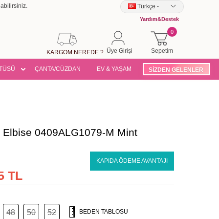
bilirsiniz.
Türkçe
-
Yardım&Destek
0
Üye Girişi
Sepetim
KARGOM NEREDE ?
TÜSÜ
ÇANTA/CÜZDAN
EV & YAŞAM
SİZDEN GELENLER
ı Elbise 0409ALG1079-M Mint
KAPIDA ÖDEME AVANTAJI
5 TL
48
50
52
BEDEN TABLOSU