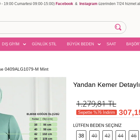
00 - 19:00 Cumartesi 09:00-15:00)
Facebook
&
Instagram
üzerinden 7/24 hizmet ala
DIŞ GİYİM
GÜNLÜK STİL
BÜYÜK BEDEN
SAAT
BAŞÖR
ise 0409ALG1079-M Mint
Yandan Kemer Detayl
1.279,81
TL
307,1
Sepette %76 İndirim
LÜTFEN BEDEN SEÇİNİZ
38
40
42
44
46