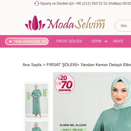
Sipariş ve Destek için +90 (212) 550 52 52 (Haftaiçi 09:
FIRSAT ŞÖLENİ
GİYİM
ABİYE
YENİ ÜRÜNLER '26
Ana Sayfa
>
FIRSAT ŞÖLENİ
>
Yandan Kemer Detaylı Elb