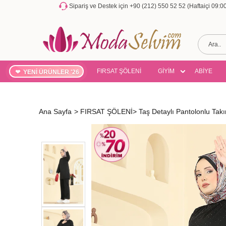
Sipariş ve Destek için +90 (212) 550 52 52 (Haftaiçi 09:
FIRSAT ŞÖLENİ
GİYİM
ABİYE
YENİ ÜRÜNLER '26
Ana Sayfa
>
FIRSAT ŞÖLENİ
>
Taş Detaylı Pantolonlu Ta