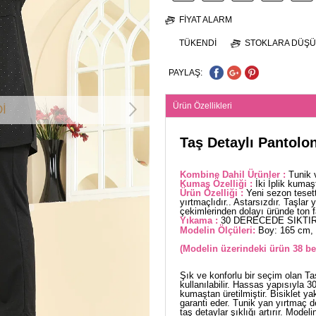
FIYAT ALARM
TÜKENDI
STOKLARA DÜŞÜ
PAYLAŞ:
Ürün Özellikleri
İ
Taş Detaylı Pantolo
Kombine Dahil Ürünler :
Tunik 
Kumaş Özelliği :
İki İplik kumaş
Ürün Özelliği :
Yeni sezon teset
yırtmaçlıdır.. Astarsızdır. Taşlar 
çekimlerinden dolayı üründe ton far
Yıkama :
30 DERECEDE SIKTIR
Modelin Ölçüleri:
Boy: 165 cm, 
(Modelin üzerindeki ürün 38 be
Şık ve konforlu bir seçim olan Ta
kullanılabilir. Hassas yapısıyla 3
kumaştan üretilmiştir. Bisiklet ya
garanti eder. Tunik yan yırtmaç d
taş detaylar şıklığı artırır. Mode