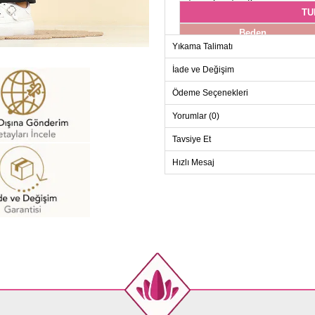
TU
Beden
Yıkama Talimatı
38
40
İade ve Değişim
42
Ödeme Seçenekleri
44
Yorumlar (0)
46
Tavsiye Et
48
50
Hızlı Mesaj
52
PANT
Beden
38
40
42