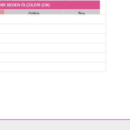
NİK BEDEN ÖLÇÜLERİ (CM)
Göğüs
Boy
96
78
100
78
104
78
108
78
112
78
116
78
120
78
124
78
OLON BEDEN ÖLÇÜLERİ (CM)
Boy
96
96
96