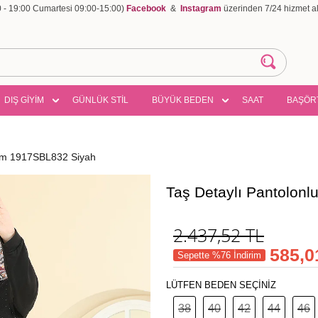
00 - 19:00 Cumartesi 09:00-15:00)
Facebook
&
Instagram
üzerinden 7/24 hizmet ala
DIŞ GİYİM
GÜNLÜK STİL
BÜYÜK BEDEN
SAAT
BAŞÖR
kım 1917SBL832 Siyah
Taş Detaylı Pantolon
2.437,52
TL
585,0
Sepette %76 İndirim
LÜTFEN BEDEN SEÇİNİZ
38
40
42
44
46