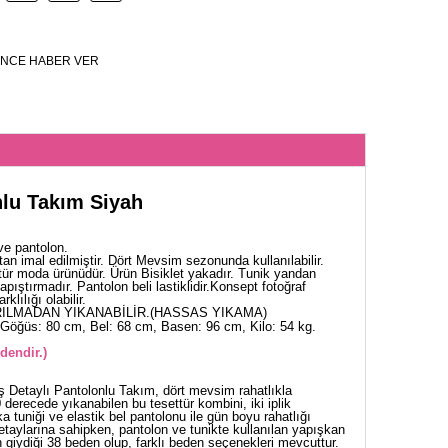
NCE HABER VER
nlu Takım Siyah
ve pantolon.
tan imal edilmiştir. Dört Mevsim sezonunda kullanılabilir.
tür moda ürünüdür. Ürün Bisiklet yakadır. Tunik yandan
yapıştırmadır. Pantolon beli lastiklidir.Konsept fotoğraf
klılığı olabilir.
ILMADAN YIKANABİLİR.(HASSAS YIKAMA)
Göğüs: 80 cm, Bel: 68 cm, Basen: 96 cm, Kilo: 54 kg.
dendir.)
ş Detaylı Pantolonlu Takım, dört mevsim rahatlıkla
0 derecede yıkanabilen bu tesettür kombini, iki iplik
ka tuniği ve elastik bel pantolonu ile gün boyu rahatlığı
etaylarına sahipken, pantolon ve tunikte kullanılan yapışkan
lin giydiği 38 beden olup, farklı beden seçenekleri mevcuttur.