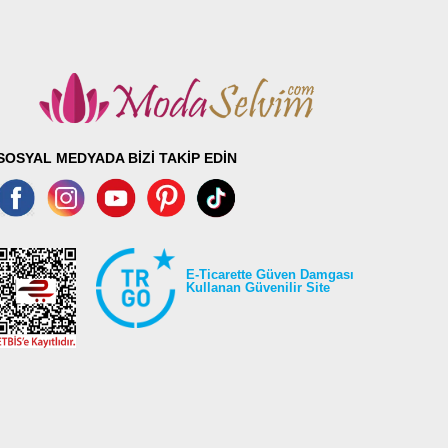
96
96
96
96
96
SOSYAL MEDYADA BİZİ TAKİP EDİN
E-Ticarette Güven Damgası
Kullanan Güvenilir Site