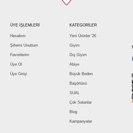
44
46
48
ÜYE İŞLEMLERİ
KATEGORİLER
50
52
Hesabım
Yeni Ürünler '26
Şifremi Unuttum
Giyim
Favorilerim
Dış Giyim
Üye Ol
Abiye
Üye Girişi
Büyük Beden
Başörtüsü
SUAL
Çok Satanlar
Blog
Kampanyalar