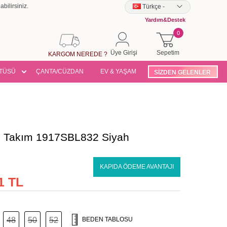
bilirsiniz.
Türkçe
-
Yardım&Destek
0
Üye Girişi
Sepetim
KARGOM NEREDE ?
TÜSÜ
ÇANTA/CÜZDAN
EV & YAŞAM
SİZDEN GELENLER
lu Takım 1917SBL832 Siyah
KAPIDA ÖDEME AVANTAJI
1 TL
48
50
52
BEDEN TABLOSU