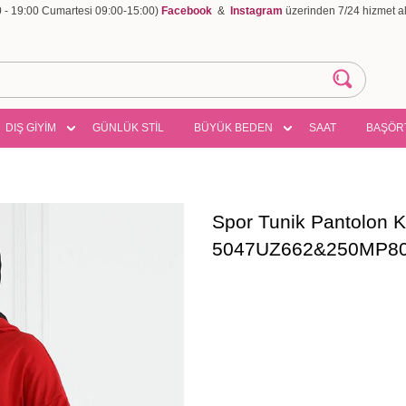
00 - 19:00 Cumartesi 09:00-15:00)
Facebook
&
Instagram
üzerinden 7/24 hizmet ala
DIŞ GİYİM
GÜNLÜK STİL
BÜYÜK BEDEN
SAAT
BAŞÖR
Spor Tunik Pantolon K
5047UZ662&250MP806