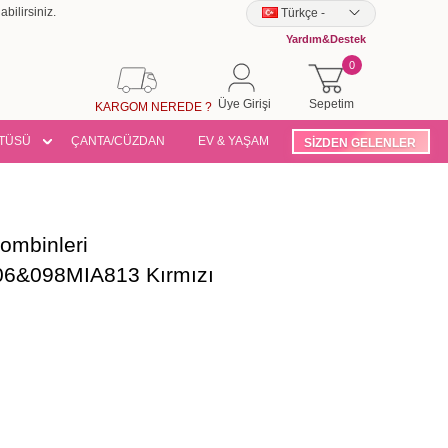
bilirsiniz.
Türkçe
-
Yardım&Destek
0
Üye Girişi
Sepetim
KARGOM NEREDE ?
TÜSÜ
ÇANTA/CÜZDAN
EV & YAŞAM
SİZDEN GELENLER
ombinleri
&098MIA813 Kırmızı