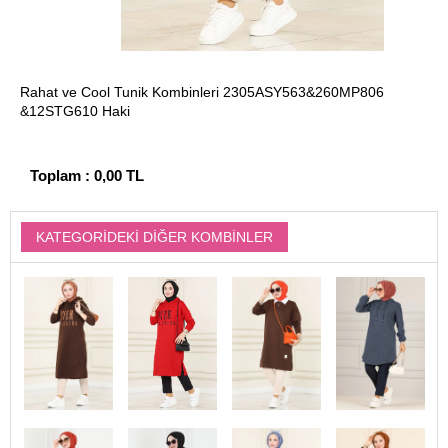
Rahat ve Cool Tunik Kombinleri 2305ASY563&260MP806
&12STG610 Haki
Toplam :
0,00 TL
KATEGORIDEKI DIĞER KOMBINLER