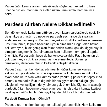
Pardesünün kelime anlamı sözlüklerde şöyle geçmektedir: Elbise
üzerine giyilen, monttan ince olan üstlük, mevsimlik hafif ve ince
palto.
Pardesü Alırken Nelere Dikkat Edilmeli?
Son dönemlerde kullanımı gittikçe yaygınlaşan pardesülerde çeşitlilik
de gittikçe artmıştır. Bu nedenle
pardesü
seçiminde de insanlar
zorlanmaya başlamıştır. Pardesü seçerken ilk dikkat edilmesi gereken
unsur kalıbının, kişinin bedenine uygun olmasıdır. Doğru olan hatları
belli etmeyen, biraz geniş olan fakat beden olarak çok da kişiye büyük
olmayanı seçmektir. Dar olmaması hem kullanım hem görsel açıdan
önemlidir. Pardesünün boyu da bu konuya dahildir. Paça boyunun da
çok uzun veya çok kısa olmaması gerekmektedir. Bu en iyi
deneyerek, denerken oturup kalkarak anlaşılmaktadır.
Pardesü satın alırken dikkat edilmesi bir diğer konu ise kumaş
kalitesidir. İyi kalitede bir ürün alıp senelerce kullanmak mümkünken
fiyatı daha ucuz olan kötü kumaşlardan yapılmış pardesüler epey kısa
ömürlü olmaktadır. Bunun dışında bir dış giyim ürünü olduğu için
dikişlerinin ve işçiliğinin de iyi olması çok önemlidir. Kişi satın alacağı
pardesüyü tam bedenine uygun olanı seçmiş olsa dahi kumaş kalitesi
ve dikişleri kötü olan bir ürün giyildiğinde oldukça kötü durmaktadır.
Pardesü Kumaşı Nasıl Olmalı?
Pardesü satın alırken kumaşının kalitesi çok önemlidir. Hem kullanım