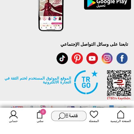
تابعنا على وسائل التواصل الإجتماعي
الموقع الموثوق المستخدم لختم الثقة في
التجارة الالكترونية
0
جميع حقوق Modaselvim محفوظة ©2026
الصفحة الرئيسية
المفضلة
سلتي
حسابي