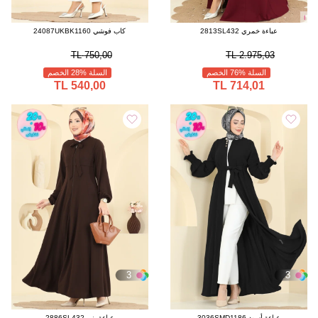
ا
عباءة خمري 2813SL432
كاب فوشي 24087UKBK1160
750,00 TL
2.975,03 TL
السلة %76 الخصم
السلة %28 الخصم
540,00 TL
714,01 TL
3
3
عباءة أسود 3036SMD1186
عباءة بني 2886SL432