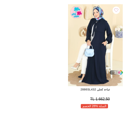
3
عباءة كحلي 2886SL432
1.662,50 TL
السلة %28 الخصم