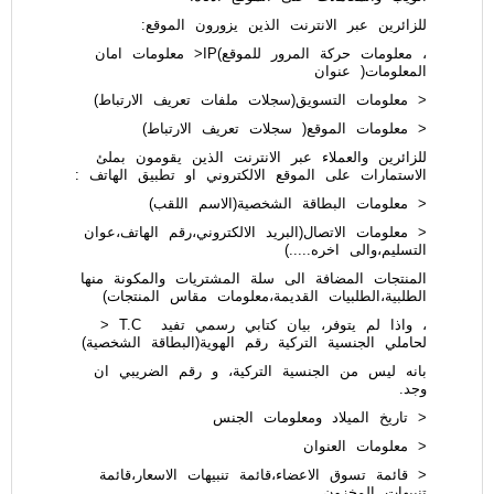
للزائرين عبر الانترنت الذين يزورون الموقع:
، معلومات حركة المرور للموقع)IP< معلومات امان
المعلومات( عنوان
< معلومات التسويق(سجلات ملفات تعريف الارتباط)
< معلومات الموقع( سجلات تعريف الارتباط)
للزائرين والعملاء عبر الانترنت الذين يقومون بملئ
الاستمارات على الموقع الالكتروني او تطبيق الهاتف :
< معلومات البطاقة الشخصية(الاسم اللقب)
< معلومات الاتصال(البريد الالكتروني،رقم الهاتف،عوان
التسليم،والى اخره.....)
المنتجات المضافة الى سلة المشتريات والمكونة منها
الطلبية،الطلبيات القديمة،معلومات مقاس المنتجات)
، واذا لم يتوفر، بيان كتابي رسمي تفيد T.C <
لحاملي الجنسية التركية رقم الهوية(البطاقة الشخصية)
بانه ليس من الجنسية التركية، و رقم الضريبي ان
وجد.
< تاريخ الميلاد ومعلومات الجنس
< معلومات العنوان
< قائمة تسوق الاعضاء،قائمة تنبيهات الاسعار،قائمة
تنبيهات المخزون