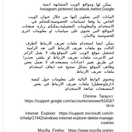
يمكن لها ومواقع الويب المشابهة اتمتة
Instagram,pinterest,facebook,twitter,Google
البيانات التي يصلون اليها من خلال عنوان الويب
الخاص بنا وفقا لسياسات الخصوصية،للتحكم في
الاستخدام والمعلومات التفصيلية،يمكنكم زيارة صفحات
المواقع التي تحتوي على سياسات او معلومات اخرى
للخصوصية والامان.
يمكن ايضا استخدام ملفات تعريف الارتباط الطرف
الثالث مع ملفات تعريف الارتباط التي تعد الزامية
لتشغيل موقع الويب على الموقع.وقد لا يقبل الزائر
عبر الانترنت ملفات تعريف الارتباط او يتلقى تحذيرا
عن طريق تغيير اعدادات متصفحه.قد لا تعمل بعض
وظائف الموقع بشكل صحيح عند ايقاف استخدام
ملفات تعريف الارتباط.
وتحتوي الوابط التالية على معلومات حول كيفية
ادارة(وتعطيل) ملفات تعريف الارتباط في بعض
المتصفحات شائعة الاستخدام:
Chrome Tarayıcı:
https://support.google.com/accounts/answer/61416?
hl=tr
Internet Explorer: https://support.microsoft.com/tr-
tr/help/17442/windows-internet-explorer-delete-manage-
cookies
Mozilla Firefox:
https://www.mozilla.org/en-