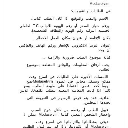
.Modaselvim
في الطلبات والتقييمات:
الاسم واللقب والتوقيع اذا كان الطلب كتابيا..
.ورقم جواز السفر أو رقم الهوية للاجانب.T.C لحاملي
الجنسية التركية رقم الهوية (البطاقة الشخصية).
مكان الإقامة أو عنوان مكان العمل للاخطار..
عنوان البريد الالكتروني للإشعار ورقم الهاتف والفاكس
أن وجد..
كتابة موضوع الطلب ضرورية والزامية ..
.يجب ارفاق المعلومات والوثائق المتعلقة بموضوع
الطلب.
اللمسات الأخيرة على الطلبات في اسرع وقت
ممكن وبشكل مجاني في غضون Modaselvimتضع
يوما كحد اقصى، اعتمادا على طبيعة الطلب، ومع
ذلك، اذا كانت المعاملة المعنية تتطلب تكلفة30 ثلاثين
اضافية، فقد يتم فرض الرسوم في التعريفة التي
يحددها المجلس.
قبول الطلب أو رفضه من خلال شرح السبب
وإخطار الشخص المعني كتابيا Modaselvim يمكن ل
توفي بمتطلباتها والتزاماتها في اسرع وقت
Modaselvim أو الكترونيا، واذا لم يتم قبول الطلب،