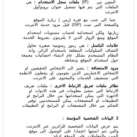
المعين من (IP)
ملفات سجل الاستخدام :
هي
الملفات التي يتم فيها تسجيل عنوان بروتوكول
الانترنت
جنبا الى جنب مع فترة (زمن ) زيارة الموقع
والصفحة التي تمت (ISP) قبل مزود خدمة الانترنت
زيارتها. ولكن استخدامه لحساب مستويات استخدام
الموقع ومنع الزوار الذين لا يلتزمون بشروط الخدمة.
علامات البكسل :
هي رموز رسومية صغيرة تحاول
اكتشاف السلوكيات المتعلقة باستخدام الزائر، وانه
النظام المستخدم بشكل عام لانشاء احصائيات مجمعة
حول استخدام الموقع ونشاطه.
مزود الاستضافة :
يشير الى الاشخاص الحقيقيين او
الاشخاص الاعتباريين الذين يقومون او يشغلون الانظمة
التي تستضيف الخدمات والمحتوى على الانترنت.
نظائر ملفات تعريق الارتباط الاخرى :
ملفات تعريف
الارتباط التي تنشئ معلومات في هذه الادوات او
الاجهزة التي يمكن استخدامها من خلال البرامج او
التطبيقات او المتصفحات يمكن للمستخدمين توفير
التحكم من خلال المتصفحات او البرامج او التطبيقات
.
2 البيانات الشخصية المؤتمتة :
يتم عرض البيانات الشخصية للزائرين عبر الانترنت،
والتي تتم اتمتتها اعتمادا على الوصول الى موقع
الويب والمعاملات على الموقع ادناه: