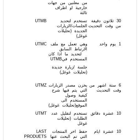
من معلنين من جهات
خارجية او اطراف
ثالثة
30 ثلاثون دقيقة
تستخدم لتحديد
UTMB
من وقت التحديث
الجلسات/الزيارات
الجديدة (تحليلات
غوغل)
1 يوم واحد
وهي تعمل مع ملف
UTMC
الارتباط السابق
لتحديد ما اذا كان
المستخدم فيUTMB
جلسة /زيارة جديدة
(تحليلات غوغل)
6 ستة اشهر من
يخزن مصدر الزيارات
UTMZ
وقت التحديث
التي يتم فيها شرح
كيفية وصول
المستخدم الى
الموقع(تحليلات غوغل)
10 عشرة دقائق
تستخدم لتقليل عدد
UTMT
الطلبات (تحليلات
غوغل
10 عشرة ايام
حفظ اخر المنتجات
LAST
التي تم البحث عنها
PRODUETS