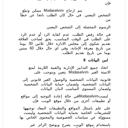
فإن
يتم ارجاع Modaselvim ممكن وتبلغ
الشخص المعني. في حال كان الطلب ناتجا عن خطأ
من
الرسوم المحصلة إلى الشخص المعني.
في حالة رفض الطلب، عدم كفاية الرد أو عدم الرد
على الطلب في الوقت المناسب، يحق لصاحب العلاقة
تقديم شكوى إلى مجلس الادارة خلال ثلاثين 30 يوما
من تاريخ معرفة الإجابة، وفي اي حال خلال 60 ستين
يوما من تاريخ تقديم الطلب.
امن البيانات
8
اتخاذ جميع التدابير الإدارية والفنية اللازمة لمنع
الاتمتة الغير Modaselvim يتعين ويتوجب على
قانونية البيانات الشخصية والوصول الغير قانوني إلى
البيانات الشخصية، ولضمان حماية البيانات الشخصية
ولضمان المستوى المناسب لامان البيانات.
ليستModaselvimفي حالة إعادة التوجيه إلى مواقع
أو تطبيقات أخرى من خلال موقع الويب، فإن
على علم بامتثال المواقع والتطبيقات المعاد توجيهها
للتشريعات الخاصة بحماية البيانات الشخصية وليست
مسؤولة عن سياسات الخصوصية والمحتوى الخاص بها.
باستخدام موقع الويب، يصرح ويوضح الزائر عبر