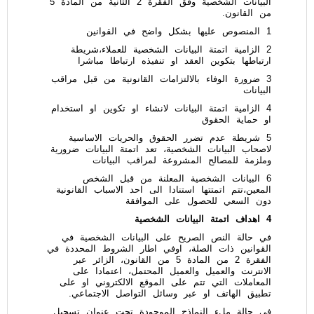
البيانات الشخصية وفق الفقرة 2 الثانية من المادة 5
من القانون.
1 المنصوص عليها بشكل واضح في القوانين
2 الزامية اتمتة البيانات الشخصية للعملاء،شريطة
ارتباطها بتكوين العقد او تنفيذه ارتباطا مباشرا
3 ضرورة الوفاء بالالتزامات القانونية من قبل مراقب
البيانات
4 الزامية اتمتة البيانات لانشاء او تكوين او استخدام
او حماية الحقوق
5 شريطة عدم تضرر الحقوق والحريات الاساسية
لاصحاب البيانات الشخصية، تعد اتمتة البيانات ضرورية
وملزمة للمصالح المشروعة لمراقب البيانات
6 البيانات الشخصية المعلنة من قبل الشخص
المعين،تتم اتمتتها استنادا الى احد الاسباب القانونية
دون السعي للحصول على الموافقة
4 اهداف اتمتة البيانات الشخصية
في حالة النص الصريح على البيانات الشخصية في
القوانين ذات الصلة، اوفي اطار الشروط المحددة في
الفقرة 2 من المادة 5 من القانون، الزائر عبر
الانترنت والعميل والعميل المحتمل، اعتمادا على
المعاملات التي تتم على الموقع الالكتروني او على
تطبيق الهاتف او عبر وسائل التواصل الاجتماعي.
في حالة ملء النماذج الموجودة تحت عنوان تسجيل