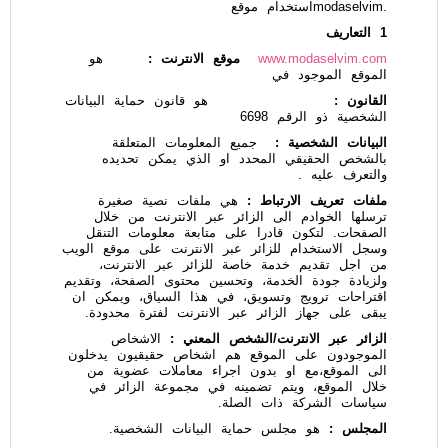
.modaselvimاستخدام موقع
1 التعاريف
www.modaselvim.com
موقع الانترنت :
هو
الموقع الموجود في
القانون :
هو قانون حماية البيانات
الشخصية ذو الرقم 6698
البيانات الشخصية :
جميع المعلومات المتعلقة
بالشخص الحقيقي المحدد او الذي يمكن تحديده
والتعرف عليه .
ملفات تعريف الارتباط :
هي ملفات نصية صغيرة
ترسلها الخوادم الى الزائر عبر الانترنت من خلال
الصفحات. لتكون قادرا على متابعة معلومات التنقل
وسجل الاستخدام للزائر عبر الانترنت على موقع الويب
من اجل تقديم خدمة خاصة للزائر عبر الانترنت،
ولزيادة جودة الخدمة، وتحسين محتوى الصفحة، وتقديم
اقتراحات ترويج وتسويق، في هذا السياق، ويمكن ان
يبقى على جهاز الزائر عبر الانترنت لفترة محدودة.
الزائر عبر الانترنت/الشخص المعني :
الاشخاص
الموجودون على الموقع هم اشخاص حقيقيون يدخلون
الى الموقع،مع او بدون اجراء معاملات عضوية من
خلال الموقع، ويتم تضمينه في مجموعة الزائر في
سياسات الشركة ذات الصلة.
المجلس :
هو مجلس حماية البيانات الشخصية.