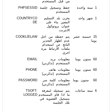
من قبل المستخدم
1 سنة واحدة
حفظ وتسجيل جلسة
PHPSESSID
المستخدم
1 شهر واحد
يخزن بلد التسليم
COUNTRYCO
المعين بناء على
DE
عنوان بروتوكول
الانترنت
15 خمسة عشر
يتم حفظه من اجل
COOKLİELAW
يوما
عدم اظهار التحذير
الناتج عن استخدام
ملفات الارتباط مرة
اخرى
60 ستون يوما
معلومات بريد
EMAİL
المستخدم (تذكرني)
60 ستون يوما
معلومات هاتف
PHONE
المستخدم (تذكرني)
60 ستون يوما
معلومات كلمة سر
PASSWORD
المستخدم (تذكرني)
6 ستة ساعات
يتم تسجيله لمعرفة
TSOFT-
ما اذا قام المستخدم
LOGGED
بتسجيل العضوية في
تلك الجلسة