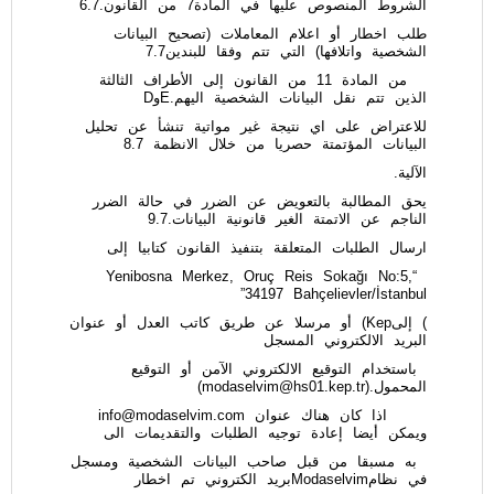
الشروط المنصوص عليها في المادة7 من القانون.6.7
طلب اخطار أو اعلام المعاملات (تصحيح البيانات
الشخصية واتلافها) التي تتم وفقا للبندين7.7
من المادة 11 من القانون إلى الأطراف الثالثة
الذين تتم نقل البيانات الشخصية اليهم.EوD
للاعتراض على اي نتيجة غير مواتية تنشأ عن تحليل
البيانات المؤتمتة حصريا من خلال الانظمة 8.7
الآلية.
يحق المطالبة بالتعويض عن الضرر في حالة الضرر
الناجم عن الاتمتة الغير قانونية البيانات.9.7
ارسال الطلبات المتعلقة بتنفيذ القانون كتابيا إلى
“Yenibosna Merkez, Oruç Reis Sokağı No:5,
34197 Bahçelievler/İstanbul”
) إلىKep) أو مرسلا عن طريق كاتب العدل أو عنوان
البريد الالكتروني المسجل
باستخدام التوقيع الالكتروني الآمن أو التوقيع
المحمول.(
modaselvim@hs01.kep.tr
)
اذا كان هناك عنوان
info@modaselvim.com
ويمكن أيضا إعادة توجيه الطلبات والتقديمات الى
به مسبقا من قبل صاحب البيانات الشخصية ومسجل
في نظامModaselvimبريد الكتروني تم اخطار