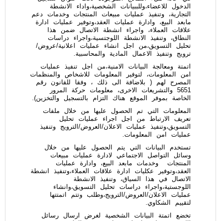
الدخول للاعضاء،وللببيانات الشخصية،واداء الانشطة
التجارية، وتنفيذ عمليات مبيعات المنتجات وخدمات دعم
مابعد البيع، وادارة عمليات العقد،وتوفير عمليات ادارة
علاقات العملاء، واجراء انشطة الاتصال ضمن هذا
النطاق، وتنفيذ الانشطة اللوجتسية،واجراء دراسات
تحليل التسويق،من اجل انشاء عمليات اعلانية/عروض/
ترويج وتنفيذ الاعمال المادية والمحاسبية.
اتمتة ومعالجة البيانات الامنية،من اجل تنفيذ عمليات
امن المعلومات، لتوفير المعلومات للاشخاص والمنظمات
المصرح لهم ( بلاضافة الى ذلك ، وفقا للقانون رقم
5651 والتشريعات الاخرى، معلومات حركة المرور
الخاصة بموفر الموقع هناك التزام بالتسجيل والتخزين).
المعلومات التي تم الحصول عليها من خلال ملفات
تعريف الارتباط من اجل اجراء عمليات تحليل
التسويق،وتنفيذ عمليات الاعلان/العروض/الترويج وتنفيذ
عمليات امن المعلومات.
تستخدم البيانات التي يتم الحصول عليها من خلال
وسائل التواصل الاجتماعي لادارة عمليات مبيعات
المنتجات وخدمات مابعد البيع، وادارة عمليات
العقد،وتوفير عكليات ادارة علاقات العملاء،وتنفيذ انشطة
الاتصال في هذا السياق، وتنفيذ الانشطة
اللوجستية،واجراء دراسات تحليل التسويق،وانشاء
عمليات الاعلان/العروض/الترويج،وطلب وتتم اتمتتها
لتقييم الشكاوي.
تخضع اتمتة البيانات الشخصية لغرض ارسال رسائل