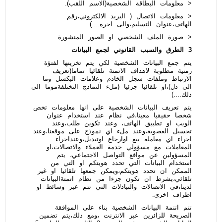
< معلومات البطاقة الشخصية(الاسم اللقب).
< معلومات الاتصال ( البريد الالكتروني،رقم
الهاتف،عنوان التسليم،والى اخره....)
< صورة الملف الشخصي او الصور المنشورة
3 الطرق والسبب القانوني لجمع البيانات
يتم جمع البيانات الشخصية لكي يتم تخزينها لفتؤة
زمنية مطلوبة لاهداف الاتمتة تلقائيا تماما(تعريف
الارتباط وملفات سجل الخادم وعلامات البكسل وما
الى ذل)،او تلقائيا جزئيا (ملء النماذج النختلفةموما الى
ذلك....)
يتم تعريف البيانات الشخصية على انها معلومات تخص
شخصا حقيقيا معينا،في نظام عند استخدام عنوان
الويب او تطبيق الهاتف، وعند تكوين طلب،وعند
تجسيل العصوية،وعند ملء اي نموذج على موقعنا،وعند
اجراء اي معاملة بيع اوارجاع اوتبديل،وعنداجراء
المعاملات مع مسؤولي خدمة العملاء والاتصالات،او
المسؤولين عن مواقع التواصل الاجتماعي، يتم
استخدام البيانات التي تحدد هويتكم او التي من
الممكن ان تحدد هويتكم،ويمكن جمعها تلقائيا او غير
تلقائي،بشرط ان تكون جزءا من نظام اتمتةالبيانات
لدينا،في الاتصالات والتبادلات التي تتم عبر وسائط او
اطراف اخرى.
تتم اتتمة البيانات الشخصية بناء على الموافقة
الصريحة للزائرين عبر الانترنت ،ومع ذلك،يتم تضمين