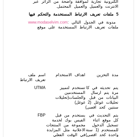
الكترونية تجارية لموافقة واضحة من الزائر عبر
الانترنت والعميل والعميل المحتمل.
5 ملفات تعريف الارتباط المستخدمة والتحكم فيها
مدونة في الجدول التالي :
www.modaselvim.com
ملفات تعريف الارتباط المستخدمة على موقع
مدة التخزين
اهداف الاستخدام
اسم ملف
تعريف الارتباط
يتم تحديثه في كا
تستخدم لتمييز
UTMA
مرة يتم ارسال
المستخدمين
البيانات من قبل
والجلسات(تحليلات
تحليلات غوغل (2
غوغل)
سنتين كحد اقصى)
يتم التحديث في
يستخدم من قبل
FBP
كل موقع اثناء
الفيس بوك لخدمة
تسجيل الدخول
مجموعة من المنتجات
للمستخدم (1 سنة
الاعلانية مثل المزايدة
واحدة كحد اقصى)
في الوقت الفعلي