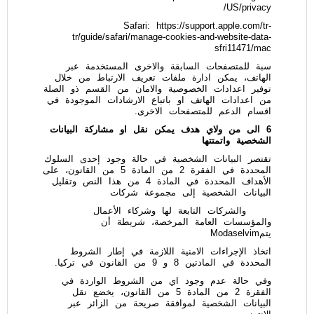
US/privacy/
Safari:
https://support.apple.com/tr-
tr/guide/safari/manage-cookies-and-website-data-
sfri11471/mac
سبة للمتصفحات السابقة والاخرى المستخدمة عبر
الهاتف، يمكن ادارة ملفات تعريف الارتباط من خلال
توفير اعدادات الخصوصية والامان من القسم ذو الصلة
من اعدادات الهاتف او باتباع الارشادات الموجودة في
اقسام الدعم للمتصفحات الاخرى.
6 الى من ولاي هدف يمكن نقل او مشاركة البيانات
الشخصية واتمتتها
تقتصر البيانات الشخصية في حالة وجود إحدى السلوك
المحددة في الفقرة 2 من المادة 5 من القانون، على
الأهداف المحددة في المادة 4 من هذا النص وتقليل
البيانات الشخصية إلى مجموعة شركات
والشركات التابعة لها وشركاء الأعمال
والمؤسسات العامة المرخصة، شريطة أن
يتمModaselvim
اتخاذ الإجراءات الامنية اللازمة في إطار الشروط
المحددة في المادتين 8 و 9 من القانون في تركيا.
وفي حالة عدم وجود اي من الشروط الواردة في
الفقرة 2 من المادة 5 من القانون، يخضع نقل
البيانات الشخصية لموافقة صريحة من الزائر عبر