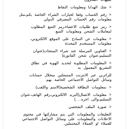
< شك الهدايا ومعلومات النقاط
< رقم الحساب وفقا لخيارات الشراء الخاصة بكم،مثل
معلومات رقم الحساب المصرفي الدولي
< رمز تتبع طلبيات الاعضاء،رمز التتبع المطلوب
لمعاملات الشحن ومعلومات التتبع
< معلومات عن النماذج على الموقع الالكتروني،
معلومات المستخدم المحدثة
< العناوين المرسلة عند شراء المنتجات(عنوان
التسليم،عنوان شحن الفاتورة)
< المعلومات المطلوبة لتحديد الهوية في نطاق
التشريع المعمول به
للزائرين عبر الانترنت المسجلين منخلال حسابات
وسائل التواصل الاجتماعي الخاصة بهم:
< ىمعلومات البطاقة الشخصية(الاسم واللقب)
< معلومات الاتصال(البريد الالكتروني،رقم الهاتف،عنوان
التسليم،والى اخره.....)
< صورة الملف الشخصي
التعليقات والمعلومات التي يتم مشاركتها في محتوى
الاعلانات والمعلومات على وسائل التواصل الاجتماعي
للعملاء او العملاء المحتملين.