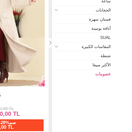
ساعة
الحجابات
فستان سهرة
نفذت ال
أناقة يومينة
SUAL
المقاسات الكبيرة
شنطة
الأكثر مبيعا
خصومات
كاب كحلي 7903ORG1169
عباءة اخضر عفني 33ZNN863
2.708,35 TL
2.035,00 TL
1.400,00 TL
صم%76صافي
صم%28صافي
,00 TL