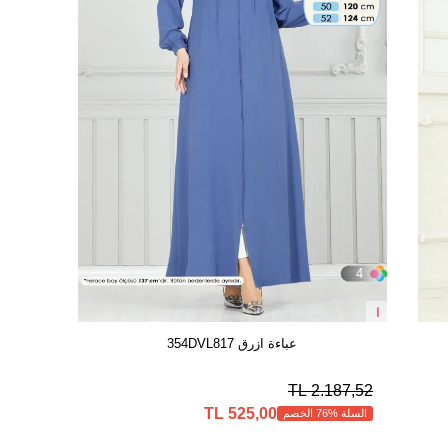
4
ا
عباءة ازرق 354DVL817
2.187,52 TL
525,00 TL
السلة %76 الخصم