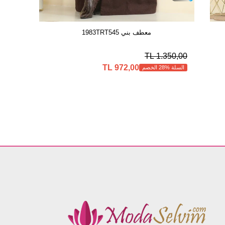
معطف بني 1983TRT545
1.350,00 TL
972,00 TL
السلة %28 الخصم