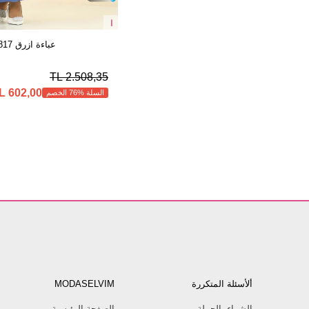
ا
عباءة ازرق 451DVL817
2.508,35 TL
602,00 TL
السلة %76 الخصم
ألأسئلة المتكررة
MODASELVIM
الشراء بالجملة
الصفحة الرئيسية