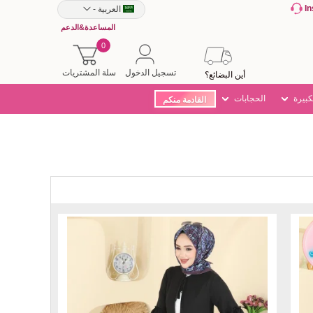
I
العربية
-
المساعدة&الدعم
0
تسجيل الدخول
سلة المشتريات
أين البضائع؟
كبيرة
الحجابات
القادمة منكم