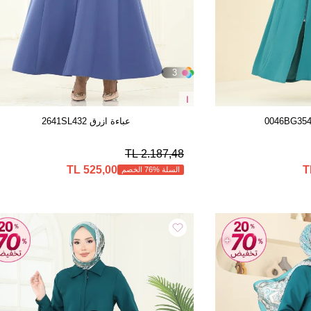
3
ا
عباءة ازرق 2641SL432
2.187,48 TL
525,00 TL
السلة %76 الخصم