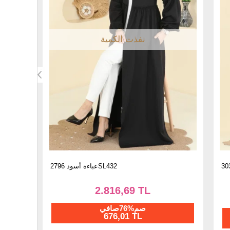
عباءة كحلي 3030SMD1186
1.105,01 TL
975,00 TL
صم%28صافي
702,00 TL