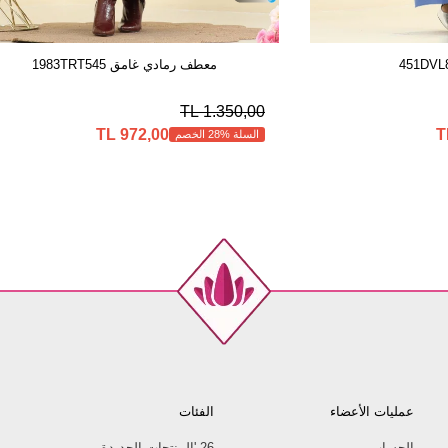
معطف رمادي غامق 1983TRT545
1.350,00 TL
972,00 TL
السلة %28 الخصم
عمليات الأعضاء
الفئات
الحساب
26 'المنتجات الجديدة