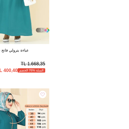
3
عباءة بترولي فاتح 0046BG354
1.668,35 TL
400,40 TL
السلة %76 الخصم