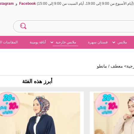
Facebook
و
nstagram
ملابس
فستان سهرة
ملابس خارجية
أناقة يومينة
المقاسات ال
جية
>
معطف / مانطو
أبرز هذه الفئة