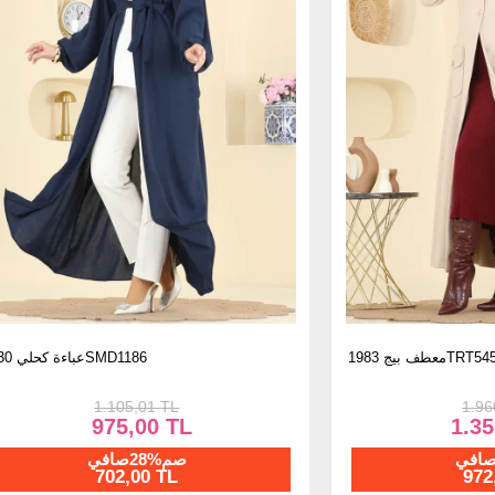
كمية
56
معطف بيج 1983TRT545
1.960,00 TL
1.350,00 TL
صم%28صافي
650
972,00 TL