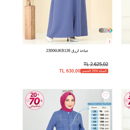
7
ا
عباءة ازرق 23006UKB139
2.625,02 TL
630,00 TL
السلة %76 الخصم