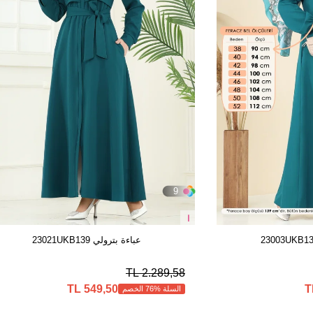
9
ا
عباءة بترولي 23021UKB139
2.289,58 TL
549,50 TL
السلة %76 الخصم