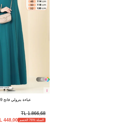
4
ا
عباءة بترولي فاتح 23003UKB139
1.866,68 TL
448,00 TL
السلة %76 الخصم