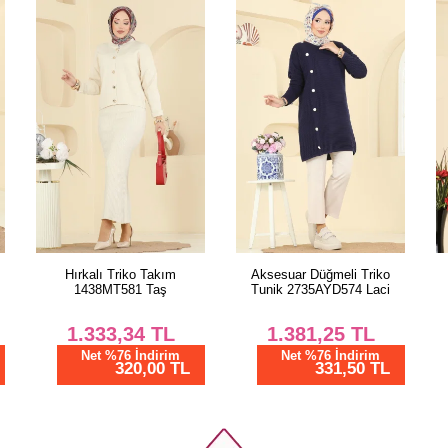
Aksesuar Düğmeli Triko
Hırkalı Triko Takım
Tunik 2735AYD574 Laci
1438MT581 Siyah
1.381,25
TL
1.333,34
TL
Net %76 İndirim
Net %76 İndirim
331,50 TL
320,00 TL