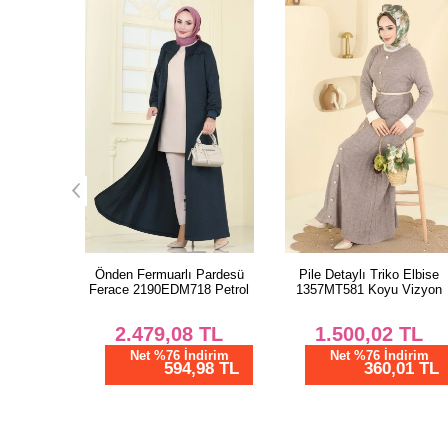
 Pardesü
Pile Detaylı Triko Elbise
Hırkalı Triko Takım
8 Petrol
1357MT581 Koyu Vizyon
1438MT581 Taş
TL
1.500,02
TL
1.333,34
TL
dirim
Net %76 İndirim
Net %76 İndirim
98 TL
360,01 TL
320,00 TL