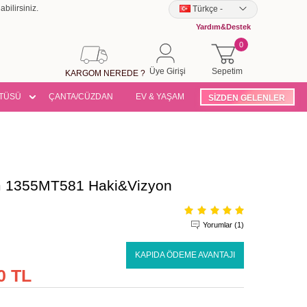
bilirsiniz.
Türkçe
-
Yardım&Destek
0
Üye Girişi
Sepetim
KARGOM NEREDE ?
TÜSÜ
ÇANTA/CÜZDAN
EV & YAŞAM
SİZDEN GELENLER
kım 1355MT581 Haki&Vizyon
Yorumlar (1)
KAPIDA ÖDEME AVANTAJI
0 TL