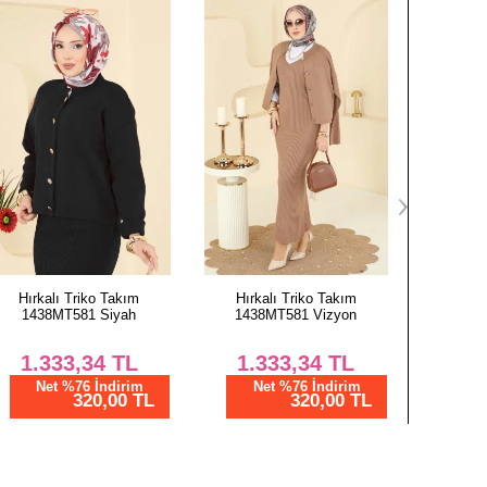
Hırkalı Triko Takım
Yarım Boğaz Elbiseli Takım
Önden Düğ
1438MT581 Vizyon
1009MT581 Siyah
253
1.333,34
TL
1.333,34
TL
1.
Net %76 İndirim
Net %76 İndirim
N
320,00 TL
320,00 TL