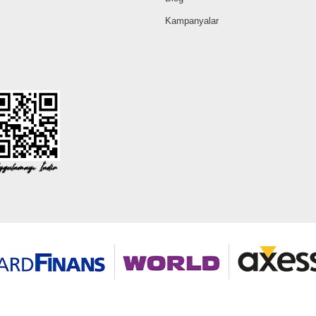
Kampanyalar
©2026 Tüm modaselvim.com hakları saklıdır.