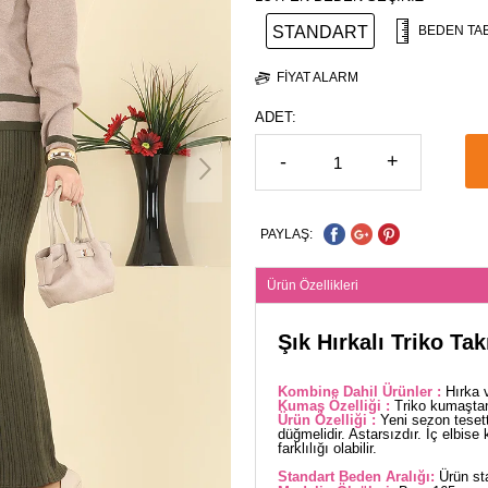
STANDART
BEDEN TA
FIYAT ALARM
ADET:
-
+
PAYLAŞ:
Ürün Özellikleri
Şık Hırkalı Triko T
Kombine Dahil Ürünler :
Hırka 
Kumaş Özelliği :
Triko kumaştan
Ürün Özelliği :
Yeni sezon teset
düğmelidir. Astarsızdır. İç elbis
farklılığı olabilir.
Standart Beden Aralığı:
Ürün sta