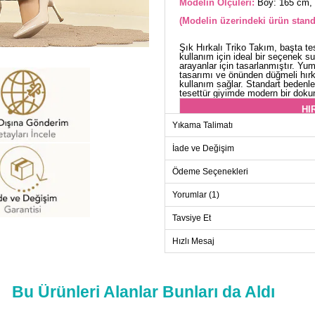
Modelin Ölçüleri:
Boy: 165 cm, 
(Modelin üzerindeki ürün stand
Şık Hırkalı Triko Takım, başta te
kullanım için ideal bir seçenek su
arayanlar için tasarlanmıştır. Yu
tasarımı ve önünden düğmeli hırkas
kullanım sağlar. Standart bedenle
tesettür giyimde modern bir doku
HI
Yıkama Talimatı
Beden
Standart
İade ve Değişim
Ödeme Seçenekleri
Yorumlar (1)
ELB
Beden
Tavsiye Et
Standart
Hızlı Mesaj
Bu Ürünleri Alanlar Bunları da Aldı