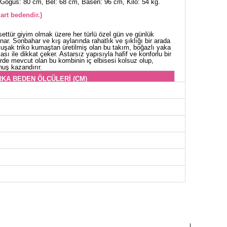
Göğüs: 80 cm, Bel: 68 cm, Basen: 96 cm, Kilo: 54 kg.
art bedendir.)
settür giyim olmak üzere her türlü özel gün ve günlük
nar. Sonbahar ve kış aylarında rahatlık ve şıklığı bir arada
muşak triko kumaştan üretilmiş olan bu takım, boğazlı yaka
ı ile dikkat çeker. Astarsız yapısıyla hafif ve konforlu bir
rde mevcut olan bu kombinin iç elbisesi kolsuz olup,
nuş kazandırır.
RKA BEDEN ÖLÇÜLERİ (CM)
Göğüs
Boy
98
54
İSE BEDEN ÖLÇÜLERİ (CM)
Göğüs
Boy
86
136