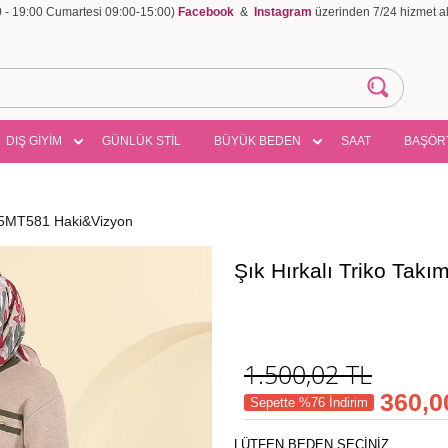
00 - 19:00 Cumartesi 09:00-15:00)
Facebook
&
Instagram
üzerinden 7/24 hizmet ala
DIŞ GİYİM
GÜNLÜK STİL
BÜYÜK BEDEN
SAAT
BAŞÖR
355MT581 Haki&Vizyon
Şık Hırkalı Triko Ta
1.500,02
TL
360,0
Sepette %76 İndirim
LÜTFEN BEDEN SEÇİNİZ