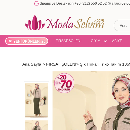
Sipariş ve Destek için +90 (212) 550 52 52 (Haftaiçi 09:
FIRSAT ŞÖLENİ
GİYİM
ABİYE
YENİ ÜRÜNLER '26
Ana Sayfa
>
FIRSAT ŞÖLENİ
>
Şık Hırkalı Triko Takım 1