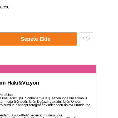
BLOSU
Sepete Ekle
akım Haki&Vizyon
ve elbise.
 imal edilmiştir. Sonbahar ve Kış sezonunda kullanılabilir.
tür moda ürünüdür. Ürün Boğazlı yakadır. Ürün Önden
e kolsuzdur. Konsept fotoğraf çekimlerinden dolayı üründe ton
ndart, 36-38-40-42 beden için uyumludur.