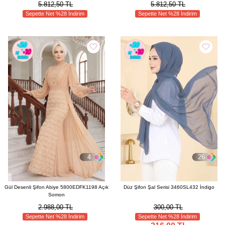
5.812,50 TL
5.812,50 TL
Sepette Net %28 İndirim
Sepette Net %28 İndirim
4
26
Gül Desenli Şifon Abiye 5800EDFK1198 Açık
Düz Şifon Şal Serisi 3460SL432 İndigo
Somon
2.988,00 TL
300,00 TL
Sepette Net %28 İndirim
Sepette Net %28 İndirim