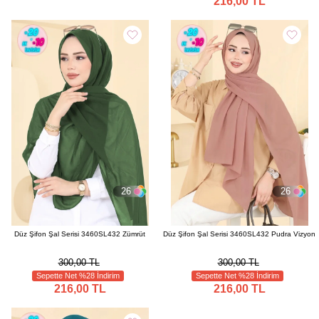
216,00 TL
26
26
Düz Şifon Şal Serisi 3460SL432 Zümrüt
Düz Şifon Şal Serisi 3460SL432 Pudra Vizyon
300,00 TL
300,00 TL
Sepette Net %28 İndirim
Sepette Net %28 İndirim
216,00 TL
216,00 TL