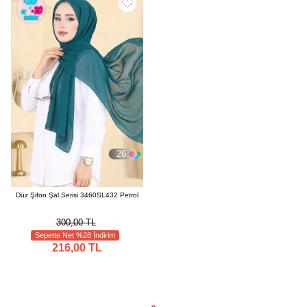
26
Düz Şifon Şal Serisi 3460SL432 Petrol
300,00 TL
Sepette Net %28 İndirim
216,00 TL