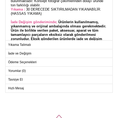
bulunmaktadır. Konsept fotoğraf çekimlerinden dolayı üründe
ton farklılığı olabilir.
Yıkama :
30 DERECEDE SIKTIRILMADAN YIKANABİLİR.
(HASSAS YIKAMA)
İade Değişim gönderiminde;
Ürünlerin kullanılmamış,
yıkanmamış ve orijinal ambalajında olması gerekmektedir.
Ürün ile birlikte verilen paket, aksesuar, aparat ve tüm
tamamlayıcı parçaların eksiksiz olarak gönderilmesi
zorunludur. Eksik gönderilen ürünlerde iade ve değişim
işlemi kabul edilmemektedir.
Yıkama Talimatı
EV&YAŞAM markasının Ranforce Nevresim Takımı, 3
İade ve Değişim
parçadan oluşan tek kişilik bir set sunuyor. Dört mevsim
boyunca rahatlıkla kullanabilirsiniz. Hassas olan bu ürün, 30
Ödeme Seçenekleri
derecede yıkanabilir ve pamuk kumaştan üretilmiştir. Set, 160
x 240 cm ölçülerinde nevresim ve çarşaf ile 50 x 70 cm
Yorumlar (0)
ölçülerinde bir yastık kılıfı içerir. Ürünün iade ve değişimi için
kullanılmamış, yıkanmamış ve orijinal ambalajında olması
Tavsiye Et
gerekmektedir.
Hızlı Mesaj