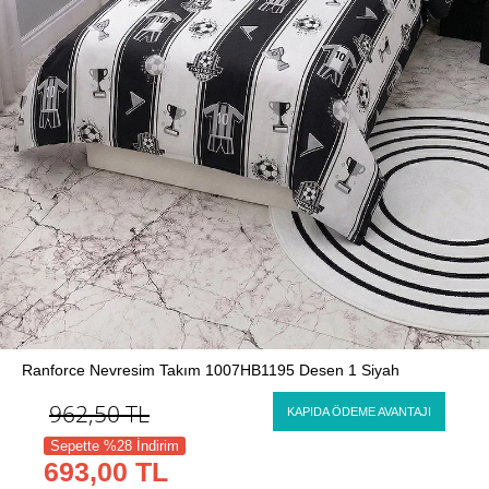
Ranforce Nevresim Takım 1007HB1195 Desen 1 Siyah
962,50
TL
KAPIDA ÖDEME AVANTAJI
Sepette %28 İndirim
693,00 TL