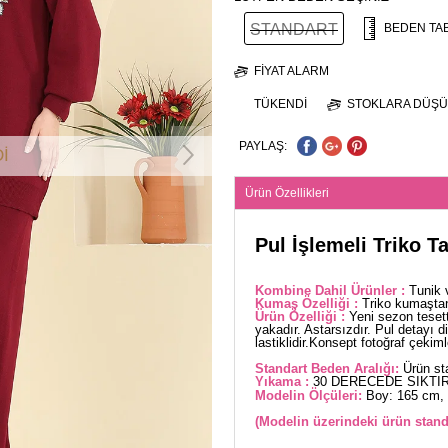
STANDART
BEDEN TA
FIYAT ALARM
TÜKENDI
STOKLARA DÜŞÜ
PAYLAŞ:
İ
Ürün Özellikleri
Pul İşlemeli Triko 
Kombine Dahil Ürünler :
Tunik 
Kumaş Özelliği :
Triko kumaştan
Ürün Özelliği :
Yeni sezon teset
yakadır. Astarsızdır. Pul detayı dik
lastiklidir.Konsept fotoğraf çekimle
Standart Beden Aralığı:
Ürün sta
Yıkama :
30 DERECEDE SIKTIR
Modelin Ölçüleri:
Boy: 165 cm, 
(Modelin üzerindeki ürün stand