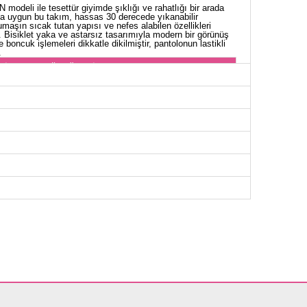
modeli ile tesettür giyimde şıklığı ve rahatlığı bir arada
a uygun bu takım, hassas 30 derecede yıkanabilir
kumaşın sıcak tutan yapısı ve nefes alabilen özellikleri
 Bisiklet yaka ve astarsız tasarımıyla modern bir görünüş
 boncuk işlemeleri dikkatle dikilmiştir, pantolonun lastikli
.
NİK BEDEN ÖLÇÜLERİ (CM)
Göğüs
Boy
108
79
OLON BEDEN ÖLÇÜLERİ (CM)
en
Boy
art
102