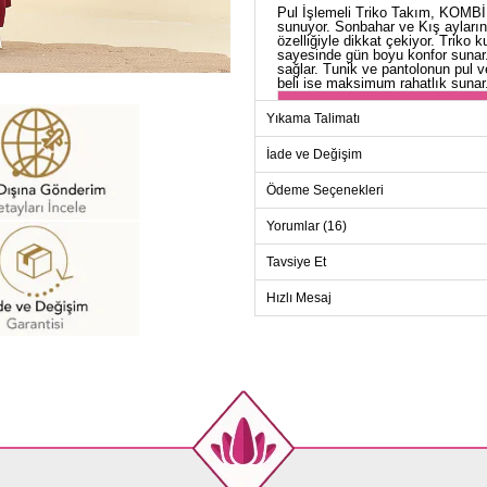
Pul İşlemeli Triko Takım, KOMBİN 
sunuyor. Sonbahar ve Kış ayların
özelliğiyle dikkat çekiyor. Triko 
sayesinde gün boyu konfor sunar.
sağlar. Tunik ve pantolonun pul ve
beli ise maksimum rahatlık sunar
TU
Yıkama Talimatı
Beden
İade ve Değişim
Standart
Ödeme Seçenekleri
Yorumlar (16)
PANT
Tavsiye Et
Bed
Hızlı Mesaj
Stand