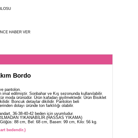
BLOSU
NCE HABER VER
Takım Bordo
ve pantolon.
 imal edilmiştir. Sonbahar ve Kış sezonunda kullanılabilir.
tür moda ürünüdür. Ürün kafadan giyilmektedir. Ürün Bisiklet
ilidir. Boncuk detaylar dikilidir. Pantolon beli
rinden dolayı üründe ton farklılığı olabilir.
ndart, 36-38-40-42 beden için uyumludur.
ILMADAN YIKANABİLİR.(HASSAS YIKAMA)
Göğüs: 88 cm, Bel: 68 cm, Basen: 99 cm, Kilo: 56 kg.
art bedendir.)