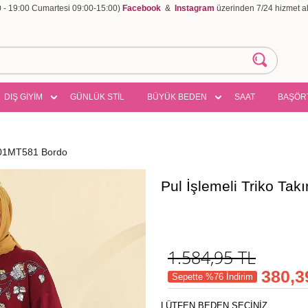
00 - 19:00 Cumartesi 09:00-15:00)
Facebook
&
Instagram
üzerinden 7/24 hizmet ala
DIŞ GİYİM
GÜNLÜK STİL
BÜYÜK BEDEN
SAAT
BAŞÖR
1101MT581 Bordo
Pul İşlemeli Triko T
1.584,95
TL
380,3
Sepette %76 İndirim
LÜTFEN BEDEN SEÇİNİZ