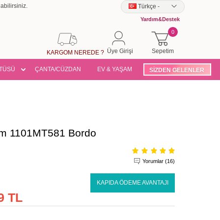
bilirsiniz.
Türkçe
-
Yardım&Destek
0
Üye Girişi
Sepetim
KARGOM NEREDE ?
TÜSÜ
ÇANTA/CÜZDAN
EV & YAŞAM
SİZDEN GELENLER
akım 1101MT581 Bordo
Yorumlar (16)
KAPIDA ÖDEME AVANTAJI
9 TL