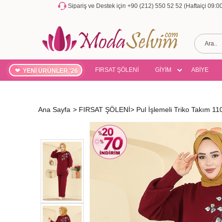
Sipariş ve Destek için +90 (212) 550 52 52 (Haftaiçi 09:
FIRSAT ŞÖLENİ
GİYİM
ABİYE
YENİ ÜRÜNLER '26
Ana Sayfa
>
FIRSAT ŞÖLENİ
>
Pul İşlemeli Triko Takım 